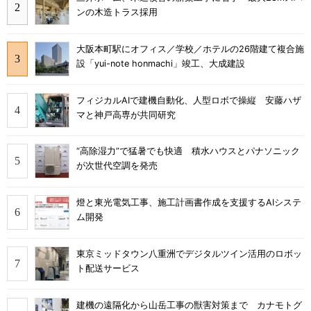
ンの木造トラス採用
大阪本町駅にオフィス／学校／ホテルの26階建て複合施
設「yui-note honmachi」竣工、大成建設
フィジカルAIで建機自動化、人型ロボで操縦 安藤ハザ
マと神戸高専が共同研究
“高除湿力”で猛暑でも快適 積水ハウスとパナソニック
が次世代空調を発売
燈と東光電気工事、施工計画書作成を支援するAIシステ
ム開発
東京ミッドタウン八重洲でデジタルツイン活用のロボッ
ト配送サービス
建機の遠隔化から山岳工事の獣害対策まで カナモトグ