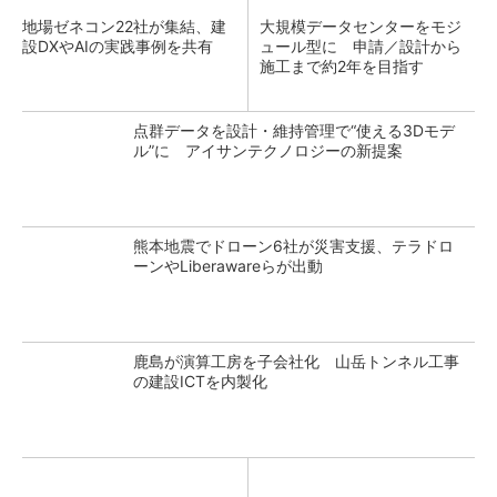
地場ゼネコン22社が集結、建
大規模データセンターをモジ
設DXやAIの実践事例を共有
ュール型に 申請／設計から
施工まで約2年を目指す
点群データを設計・維持管理で“使える3Dモデ
ル”に アイサンテクノロジーの新提案
熊本地震でドローン6社が災害支援、テラドロ
ーンやLiberawareらが出動
鹿島が演算工房を子会社化 山岳トンネル工事
の建設ICTを内製化