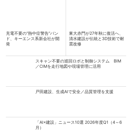
充電不要の“熱中症警告”バン
東大赤門が27年秋に復活へ、
ド、キーエンス系新会社が開
清水建設が伝統と3D技術で耐
発
震改修
スキャン不要の巡回ロボと制御システム BIM
／CIMを走行地図や現場管理に活用
戸田建設、生成AIで安全／品質管理を支援
「AI×建設」ニュース10選 2026年度Q1（4～6
月）