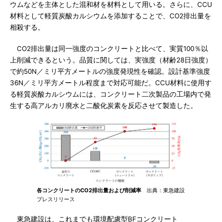
ウムなどを主体とした混和材を材料として用いる。さらに、CCU
材料として軽質炭酸カルシウムを添加することで、CO2排出量を
相殺する。
CO2排出量は同一強度のコンクリートと比べて、実質100％以
上削減できるという。品質に関しては、実強度（材齢28日強度）
で約50N／ミリ平方メートルの強度発現性を確認。設計基準強度
36N／ミリ平方メートル程度まで対応可能だ。CCU材料に使用す
る軽質炭酸カルシウムには、コンクリート二次製品の工場内で発
生する高アルカリ廃水と二酸化炭素を反応させて製造した。
各コンクリートのCO2排出量および削減率
出典：東急建設
プレスリリース
東急建設は、これまでも環境配慮型BFコンクリート