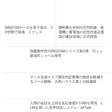
BIM/CIMデータを実寸表示、V
燃料費を年800万円削減 発
R空間で体感 イクシス
電機と蓄電池の次世代仮設電
源が建設現場に正式採用
加藤製作所のREGZAMシリーズ第3弾、12トン
級油圧ショベル発売
デッキ合成スラブ適合判定業務の負担を軽減す
るツール開発、大和ハウス工業と日鉄建材
人間の会話を上回る反応速度0.53秒を実現 L
LMを用いた音声対話システム「altTalk」