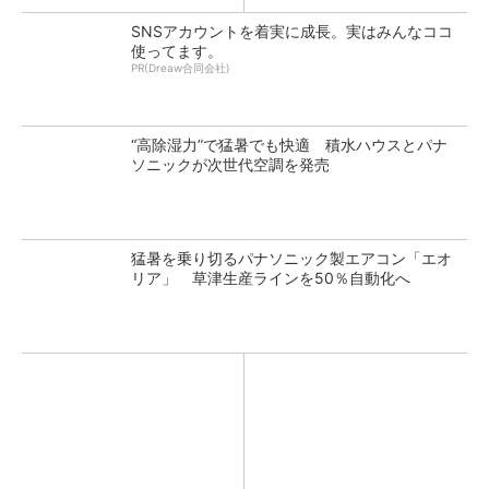
SNSアカウントを着実に成長。実はみんなココ
使ってます。
PR(Dreaw合同会社)
“高除湿力”で猛暑でも快適 積水ハウスとパナ
ソニックが次世代空調を発売
猛暑を乗り切るパナソニック製エアコン「エオ
リア」 草津生産ラインを50％自動化へ