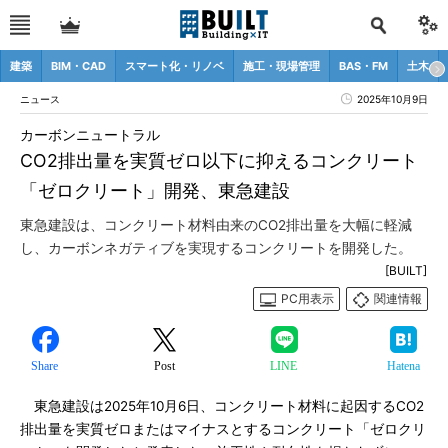
建築
BIM・CAD
スマート化・リノベ
施工・現場管理
BAS・FM
土木
ニュース
2025年10月9日
カーボンニュートラル
CO2排出量を実質ゼロ以下に抑えるコンクリート
「ゼロクリート」開発、東急建設
東急建設は、コンクリート材料由来のCO2排出量を大幅に軽減
し、カーボンネガティブを実現するコンクリートを開発した。
[BUILT]
PC用表示
関連情報
Share
Post
LINE
Hatena
東急建設は2025年10月6日、コンクリート材料に起因するCO2
排出量を実質ゼロまたはマイナスとするコンクリート「ゼロクリ