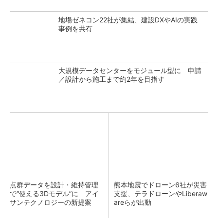
地場ゼネコン22社が集結、建設DXやAIの実践
事例を共有
大規模データセンターをモジュール型に 申請
／設計から施工まで約2年を目指す
点群データを設計・維持管理
熊本地震でドローン6社が災害
で“使える3Dモデル”に アイ
支援、テラドローンやLiberaw
サンテクノロジーの新提案
areらが出動