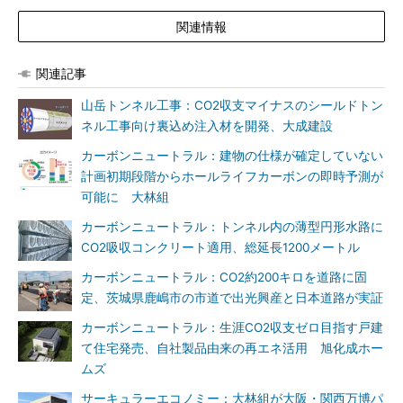
関連情報
関連記事
山岳トンネル工事：CO2収支マイナスのシールドトン
ネル工事向け裏込め注入材を開発、大成建設
カーボンニュートラル：建物の仕様が確定していない
計画初期段階からホールライフカーボンの即時予測が
可能に 大林組
カーボンニュートラル：トンネル内の薄型円形水路に
CO2吸収コンクリート適用、総延長1200メートル
カーボンニュートラル：CO2約200キロを道路に固
定、茨城県鹿嶋市の市道で出光興産と日本道路が実証
カーボンニュートラル：生涯CO2収支ゼロ目指す戸建
て住宅発売、自社製品由来の再エネ活用 旭化成ホー
ムズ
サーキュラーエコノミー：大林組が大阪・関西万博パ