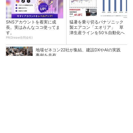
SNSアカウントを着実に成
猛暑を乗り切るパナソニック
長。実はみんなココ使ってま
製エアコン「エオリア」 草
す。
津生産ラインを50％自動化へ
PR(Dreaw合同会社)
地場ゼネコン22社が集結、建設DXやAIの実践
事例を共有
大規模データセンターをモジュール型に 申請
／設計から施工まで約2年を目指す
点群データを設計・維持管理で“使える3Dモデ
ル”に アイサンテクノロジーの新提案