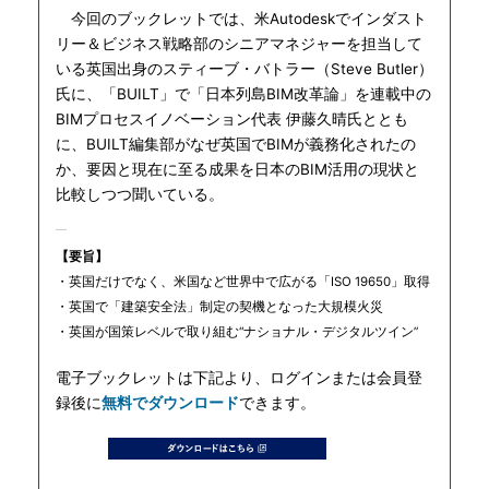
今回のブックレットでは、米Autodeskでインダスト
リー＆ビジネス戦略部のシニアマネジャーを担当して
いる英国出身のスティーブ・バトラー（Steve Butler）
氏に、「BUILT」で「日本列島BIM改革論」を連載中の
BIMプロセスイノベーション代表 伊藤久晴氏ととも
に、BUILT編集部がなぜ英国でBIMが義務化されたの
か、要因と現在に至る成果を日本のBIM活用の現状と
比較しつつ聞いている。
【要旨】
・英国だけでなく、米国など世界中で広がる「ISO 19650」取得
・英国で「建築安全法」制定の契機となった大規模火災
・英国が国策レベルで取り組む“ナショナル・デジタルツイン”
電子ブックレットは下記より、ログインまたは会員登
録後に
無料でダウンロード
できます。