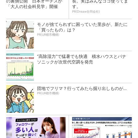
の裏側公開 日本オーチスが
長。実はみんなココ使ってま
「大人の社会科見学」開催
す。
PR(Dreaw合同会社)
モノが捨てられずに困っていた里歩が、新たに
「買ったもの」は？
PR(UR都市機構)
“高除湿力”で猛暑でも快適 積水ハウスとパナ
ソニックが次世代空調を発売
団地でフリマ？行ってみたら掘り出しものが…
PR(UR都市機構)