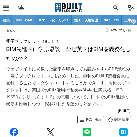
建築
BIM・CAD
スマート化・リノベ
施工・現場管理
BAS・FM
土木
まとめ
2024年1月4日
電子ブックレット（BUILT）
BIM先進国に学ぶ鼎談 なぜ英国はBIMを義務化し
たのか？
ウェブサイトに掲載した記事を印刷しても読みやすいPDF形式の
「電子ブックレット」にまとめました。無料のBUILT読者会員に
登録することで、ダウンロードすることができます。今回のブッ
クレットは、英国でのBIM活用の現状やBIMの国際規格「ISO
19650」シリーズ（-1~6）の意義について、日本でのBIM進捗の
状況も比較しつつ、深掘りした鼎談のまとめです。
[BUILT]
PC用表示
関連情報