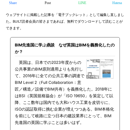
Share
Post
LINE
Hatena
ウェブサイトに掲載した記事を「電子ブックレット」として編集し直しまし
た。BUILT読者会員の皆さまであれば、無料でダウンロードして読むことが
できます。
BIM先進国に学ぶ鼎談 なぜ英国はBIMを義務化したの
か？
英国は、日本での2023年度からの
公共事業のBIM原則適用よりも先行し
て、2016年に全ての公共工事の調達で
BIM Level 2（Full Collaboration：意
匠／構造／設備でBIM共有）を義務化した。2018年に
はBSI（英国規格協会）が「ISO 19650」を策定して以
降、ここ数年は国内でも大和ハウス工業を皮切りに、
ISOの認証取得に挑む企業が増えつつある。BIM本格化
を前にして岐路に立つ日本の建設業界にとって、BIM
先進国の英国に学ぶことは多いはず。