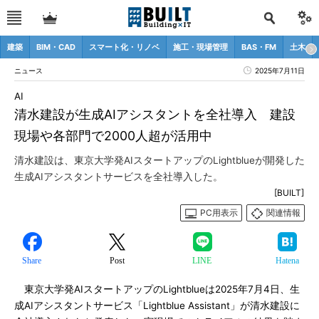
建築
BIM・CAD
スマート化・リノベ
施工・現場管理
BAS・FM
土木
ニュース
2025年7月11日
AI
清水建設が生成AIアシスタントを全社導入 建設
現場や各部門で2000人超が活用中
清水建設は、東京大学発AIスタートアップのLightblueが開発した
生成AIアシスタントサービスを全社導入した。
[BUILT]
PC用表示
関連情報
Share
Post
LINE
Hatena
東京大学発AIスタートアップのLightblueは2025年7月4日、生
成AIアシスタントサービス「Lightblue Assistant」が清水建設に