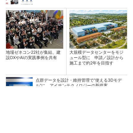
地場ゼネコン22社が集結、建
大規模データセンターをモジ
設DXやAIの実践事例を共有
ュール型に 申請／設計から
施工まで約2年を目指す
点群データを設計・維持管理で“使える3Dモデ
ル”に アイサンテクノロジーの新提案
熊本地震でドローン6社が災害支援、テラドロ
ーンやLiberawareらが出動