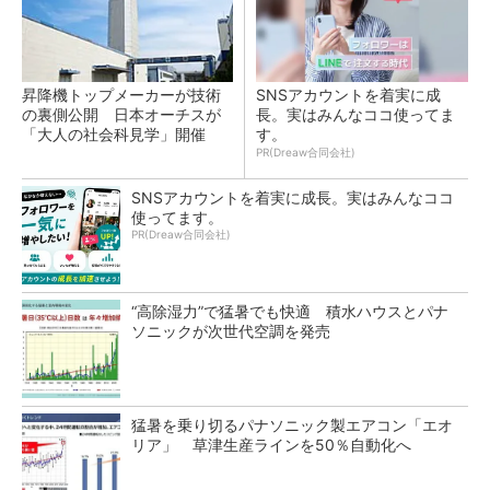
昇降機トップメーカーが技術
SNSアカウントを着実に成
の裏側公開 日本オーチスが
長。実はみんなココ使ってま
「大人の社会科見学」開催
す。
PR(Dreaw合同会社)
SNSアカウントを着実に成長。実はみんなココ
使ってます。
PR(Dreaw合同会社)
“高除湿力”で猛暑でも快適 積水ハウスとパナ
ソニックが次世代空調を発売
猛暑を乗り切るパナソニック製エアコン「エオ
リア」 草津生産ラインを50％自動化へ