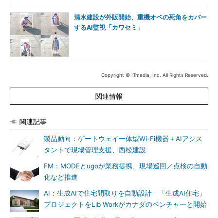
清水建設が外販開始、重機オペの死角をカバー
するAI監視「カワセミ」
Copyright © ITmedia, Inc. All Rights Reserved.
関連情報
関連記事
製品動向：ゲートウェイ一体型Wi-Fi機器＋AIアシス
タントで現場管理支援、西松建設
FM：MODEとugoが業務提携、現場巡回／点検の自動
化など推進
AI：生成AIで住宅間取りを自動設計 「生成AI住宅」
プロジェクトをLib Workがカナダのベンチャーと開始