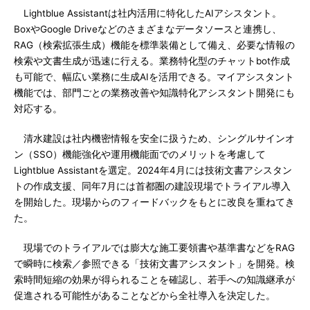
Lightblue Assistantは社内活用に特化したAIアシスタント。
BoxやGoogle Driveなどのさまざまなデータソースと連携し、
RAG（検索拡張生成）機能を標準装備として備え、必要な情報の
検索や文書生成が迅速に行える。業務特化型のチャットbot作成
も可能で、幅広い業務に生成AIを活用できる。マイアシスタント
機能では、部門ごとの業務改善や知識特化アシスタント開発にも
対応する。
清水建設は社内機密情報を安全に扱うため、シングルサインオ
ン（SSO）機能強化や運用機能面でのメリットを考慮して
Lightblue Assistantを選定。2024年4月には技術文書アシスタン
トの作成支援、同年7月には首都圏の建設現場でトライアル導入
を開始した。現場からのフィードバックをもとに改良を重ねてき
た。
現場でのトライアルでは膨大な施工要領書や基準書などをRAG
で瞬時に検索／参照できる「技術文書アシスタント」を開発。検
索時間短縮の効果が得られることを確認し、若手への知識継承が
促進される可能性があることなどから全社導入を決定した。