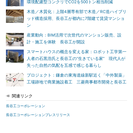
環境配慮型コンクリでCO2を500トン相当削減
木造／木質化：上階4層専有部で木造／RC造ハイブリ
ッド構造採用、長谷工が都内に7階建て賃貸マンショ
ン
産業動向：BIM活用で次世代のマンション販売、設
計・施工を体験 長谷工が開設
スマートハウスの概念を変える家：ロボット工学第一
人者の石黒浩氏と長谷工の“生きている家” 現代人が
失った自然の気配を五感で感じる暮らし
プロジェクト：鎌倉の東海道線新駅近く「中外製薬」
工場跡地で商業施設着工 三菱商事都市開発と長谷工
関連リンク
長谷工コーポレーション
長谷工コーポレーションプレスリリース