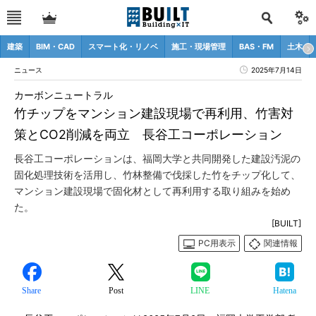
建築
BIM・CAD
スマート化・リノベ
施工・現場管理
BAS・FM
土木
ニュース
2025年7月14日
カーボンニュートラル
竹チップをマンション建設現場で再利用、竹害対
策とCO2削減を両立 長谷工コーポレーション
長谷工コーポレーションは、福岡大学と共同開発した建設汚泥の
固化処理技術を活用し、竹林整備で伐採した竹をチップ化して、
マンション建設現場で固化材として再利用する取り組みを始め
た。
[BUILT]
PC用表示
関連情報
Share
Post
LINE
Hatena