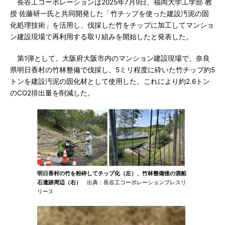
長谷工コーポレーションは2025年7月9日、福岡大学工学部 教
授 佐藤研一氏と共同開発した「竹チップを使った建設汚泥の固
化処理技術」を活用し、伐採した竹をチップに加工してマンショ
ン建設現場で再利用する取り組みを開始したと発表した。
第1弾として、大阪府大阪市内のマンション建設現場で、奈良
県明日香村の竹林整備で伐採し、5ミリ程度に砕いた竹チップ約5
トンを建設汚泥の固化材として使用した。これにより約2.6トン
のCO2排出量を削減した。
明日香村の竹を粉砕してチップ化（左）、竹林整備後の酒船
石遺跡周辺（右）
出典：長谷工コーポレーションプレスリ
リース