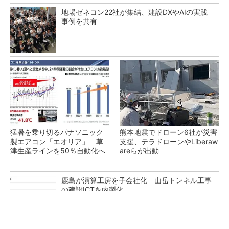
地場ゼネコン22社が集結、建設DXやAIの実践
事例を共有
猛暑を乗り切るパナソニック
熊本地震でドローン6社が災害
製エアコン「エオリア」 草
支援、テラドローンやLiberaw
津生産ラインを50％自動化へ
areらが出動
鹿島が演算工房を子会社化 山岳トンネル工事
の建設ICTを内製化