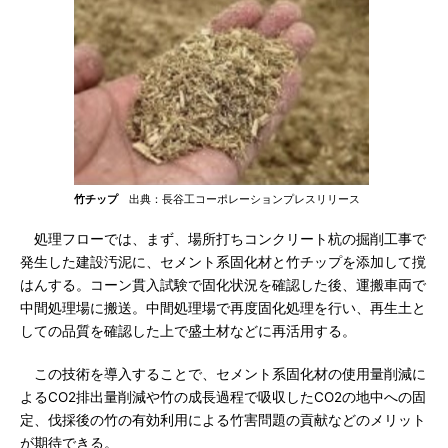
竹チップ
出典：長谷工コーポレーションプレスリリース
処理フローでは、まず、場所打ちコンクリート杭の掘削工事で
発生した建設汚泥に、セメント系固化材と竹チップを添加して撹
はんする。コーン貫入試験で固化状況を確認した後、運搬車両で
中間処理場に搬送。中間処理場で再度固化処理を行い、再生土と
しての品質を確認した上で盛土材などに再活用する。
この技術を導入することで、セメント系固化材の使用量削減に
よるCO2排出量削減や竹の成長過程で吸収したCO2の地中への固
定、伐採後の竹の有効利用による竹害問題の貢献などのメリット
が期待できる。