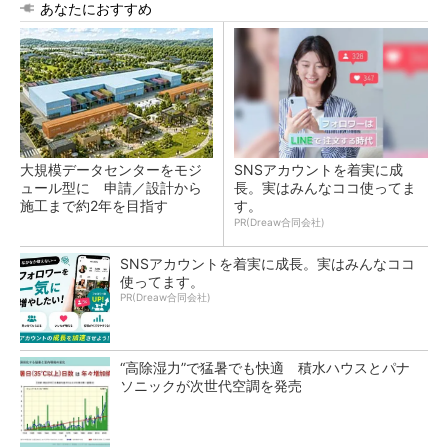
あなたにおすすめ
大規模データセンターをモジ
SNSアカウントを着実に成
ュール型に 申請／設計から
長。実はみんなココ使ってま
施工まで約2年を目指す
す。
PR(Dreaw合同会社)
SNSアカウントを着実に成長。実はみんなココ
使ってます。
PR(Dreaw合同会社)
“高除湿力”で猛暑でも快適 積水ハウスとパナ
ソニックが次世代空調を発売