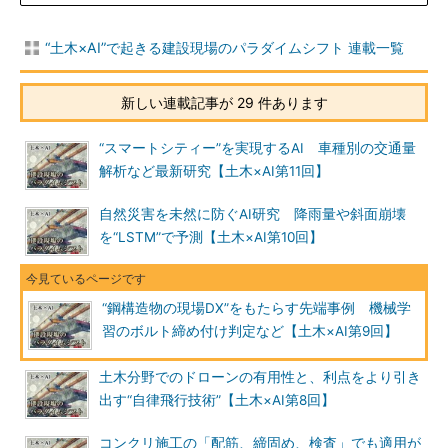
“土木×AI”で起きる建設現場のパラダイムシフト 連載一覧
新しい連載記事が 29 件あります
“スマートシティー”を実現するAI 車種別の交通量
解析など最新研究【土木×AI第11回】
自然災害を未然に防ぐAI研究 降雨量や斜面崩壊
を“LSTM”で予測【土木×AI第10回】
“鋼構造物の現場DX”をもたらす先端事例 機械学
習のボルト締め付け判定など【土木×AI第9回】
土木分野でのドローンの有用性と、利点をより引き
出す“自律飛行技術”【土木×AI第8回】
コンクリ施工の「配筋、締固め、検査」でも適用が