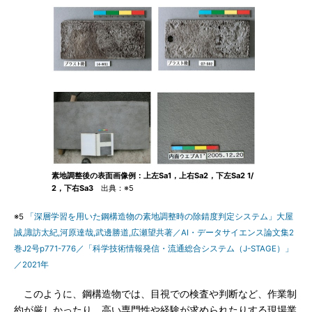
素地調整後の表面画像例：上左Sa1，上右Sa2，下左Sa2 1/
2，下右Sa3
出典：※5
※5
「深層学習を用いた鋼構造物の素地調整時の除錆度判定システム」大屋
誠,諏訪太紀,河原達哉,武邊勝道,広瀬望共著／AI・データサイエンス論文集2
巻J2号p771-776／「科学技術情報発信・流通総合システム（J-STAGE）」
／2021年
このように、鋼構造物では、目視での検査や判断など、作業制
約が厳しかったり、高い専門性や経験が求められたりする現場業