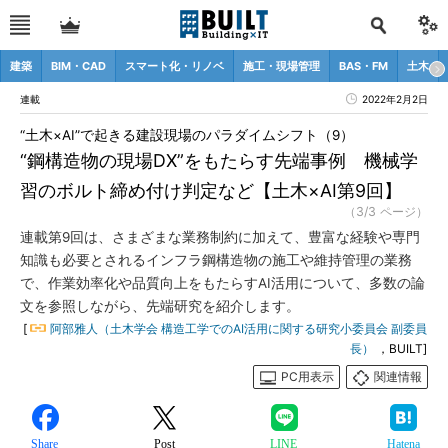
建築
BIM・CAD
スマート化・リノベ
施工・現場管理
BAS・FM
土木
連載
2022年2月2日
“土木×AI”で起きる建設現場のパラダイムシフト（9）
“鋼構造物の現場DX”をもたらす先端事例 機械学
習のボルト締め付け判定など【土木×AI第9回】
（3/3 ページ）
連載第9回は、さまざまな業務制約に加えて、豊富な経験や専門
知識も必要とされるインフラ鋼構造物の施工や維持管理の業務
で、作業効率化や品質向上をもたらすAI活用について、多数の論
文を参照しながら、先端研究を紹介します。
[
阿部雅人（土木学会 構造工学でのAI活用に関する研究小委員会 副委員
長）
，BUILT]
PC用表示
関連情報
Share
Post
LINE
Hatena