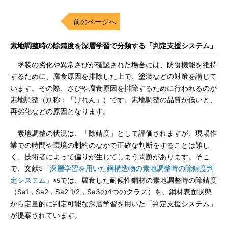
前のページへ
素地調整時の除錆度を深層学習で分類する「判定支援システム」
塗装の劣化や異常さびが確認された場合には、防食機能を維持
するために、腐食原因を排除した上で、塗装などの対策を講じて
います。その際、さびや腐食原因を排除するために行われるのが
素地調整（別称：「けれん」）です。素地調整の品質が低いと、
再劣化などの原因となります。
素地調整の状況は、「除錆度」として評価されますが、現場作
業での時間や環境の制約のなかで正確な判断をすることは難し
く、技術者によって偏りが生じてしまう問題があります。そこ
で、文献5
「深層学習を用いた鋼構造物の素地調整時の除錆度判
定システム」
では、腐食した耐候性鋼材の素地調整時の除錆度
※5
（Sa1，Sa2，Sa2 1/2，Sa3の4つのクラス）を、鋼材表面状態
から定量的に判定可能な深層学習を用いた「判定支援システム」
が提案されています。