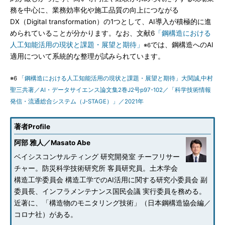
務を中心に、業務効率化や施工品質の向上につながる
DX（Digital transformation）の1つとして、AI導入が積極的に進
められていることが分かります。なお、文献6
「鋼構造における
人工知能活用の現状と課題・展望と期待」
では、鋼構造へのAI
※6
適用について系統的な整理が試みられています。
※6
「鋼構造における人工知能活用の現状と課題・展望と期待」大関誠,中村
聖三共著／AI・データサイエンス論文集2巻J2号p97-102／「科学技術情報
発信・流通総合システム（J-STAGE）」／2021年
著者Profile
阿部 雅人／Masato Abe
ベイシスコンサルティング 研究開発室 チーフリサー
チャー。防災科学技術研究所 客員研究員。土木学会
構造工学委員会 構造工学でのAI活用に関する研究小委員会 副
委員長、インフラメンテナンス国民会議 実行委員を務める。
近著に、「構造物のモニタリング技術」（日本鋼構造協会編／
コロナ社）がある。