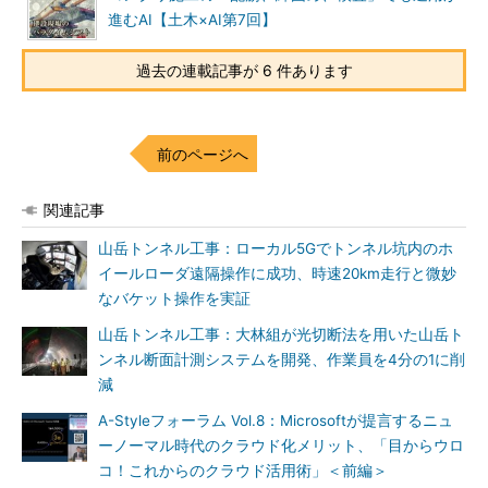
進むAI【土木×AI第7回】
過去の連載記事が 6 件あります
前のページへ
関連記事
山岳トンネル工事：ローカル5Gでトンネル坑内のホ
イールローダ遠隔操作に成功、時速20km走行と微妙
なバケット操作を実証
山岳トンネル工事：大林組が光切断法を用いた山岳ト
ンネル断面計測システムを開発、作業員を4分の1に削
減
A-Styleフォーラム Vol.8：Microsoftが提言するニュ
ーノーマル時代のクラウド化メリット、「目からウロ
コ！これからのクラウド活用術」＜前編＞