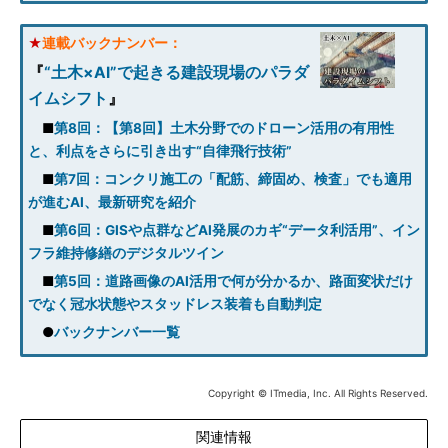
★
連載バックナンバー：
『
“土木×AI”で起きる建設現場のパラダ
イムシフト
』
■
第8回：【第8回】土木分野でのドローン活用の有用性
と、利点をさらに引き出す“自律飛行技術”
■
第7回：コンクリ施工の「配筋、締固め、検査」でも適用
が進むAI、最新研究を紹介
■
第6回：GISや点群などAI発展のカギ“データ利活用”、イン
フラ維持修繕のデジタルツイン
■
第5回：道路画像のAI活用で何が分かるか、路面変状だけ
でなく冠水状態やスタッドレス装着も自動判定
●
バックナンバー一覧
Copyright © ITmedia, Inc. All Rights Reserved.
関連情報