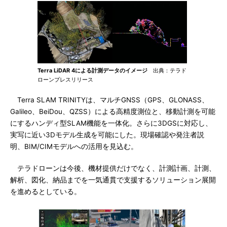
Terra LiDAR 4による計測データのイメージ
出典：テラド
ローンプレスリリース
Terra SLAM TRINITYは、マルチGNSS（GPS、GLONASS、
Galileo、BeiDou、QZSS）による高精度測位と、移動計測を可能
にするハンディ型SLAM機能を一体化。さらに3DGSに対応し、
実写に近い3Dモデル生成を可能にした。現場確認や発注者説
明、BIM/CIMモデルへの活用を見込む。
テラドローンは今後、機材提供だけでなく、計測計画、計測、
解析、図化、納品までを一気通貫で支援するソリューション展開
を進めるとしている。