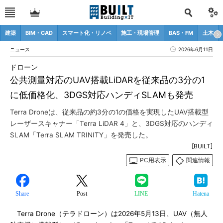
建築
BIM・CAD
スマート化・リノベ
施工・現場管理
BAS・FM
土木
ニュース
2026年6月11日
ドローン
公共測量対応のUAV搭載LiDARを従来品の3分の1
に低価格化、3DGS対応ハンディSLAMも発売
Terra Droneは、従来品の約3分の1の価格を実現したUAV搭載型
レーザースキャナー「Terra LiDAR 4」と、3DGS対応のハンディ
SLAM「Terra SLAM TRINITY」を発売した。
[BUILT]
PC用表示
関連情報
Share
Post
LINE
Hatena
Terra Drone（テラドローン）は2026年5月13日、UAV（無人