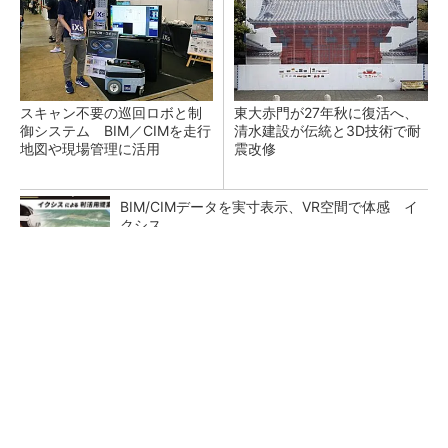
スキャン不要の巡回ロボと制
東大赤門が27年秋に復活へ、
御システム BIM／CIMを走行
清水建設が伝統と3D技術で耐
地図や現場管理に活用
震改修
BIM/CIMデータを実寸表示、VR空間で体感 イ
クシス
地場ゼネコン22社が集結、建設DXやAIの実践
事例を共有
充電不要の“熱中症警告”バンド、キーエンス系
新会社が開発