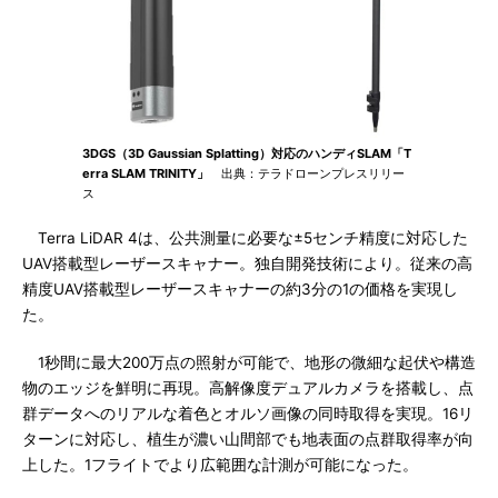
3DGS（3D Gaussian Splatting）対応のハンディSLAM「T
erra SLAM TRINITY」
出典：テラドローンプレスリリー
ス
Terra LiDAR 4は、公共測量に必要な±5センチ精度に対応した
UAV搭載型レーザースキャナー。独自開発技術により。従来の高
精度UAV搭載型レーザースキャナーの約3分の1の価格を実現し
た。
1秒間に最大200万点の照射が可能で、地形の微細な起伏や構造
物のエッジを鮮明に再現。高解像度デュアルカメラを搭載し、点
群データへのリアルな着色とオルソ画像の同時取得を実現。16リ
ターンに対応し、植生が濃い山間部でも地表面の点群取得率が向
上した。1フライトでより広範囲な計測が可能になった。