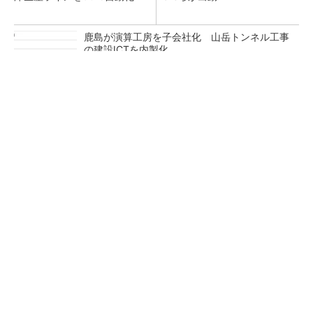
鹿島が演算工房を子会社化 山岳トンネル工事
の建設ICTを内製化
充電不要の“熱中症警告”バンド、キーエンス系
新会社が開発
昇降機トップメーカーが技術の裏側公開 日本
オーチスが「大人の社会科見学」開催