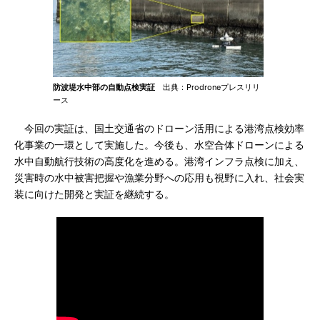
防波堤水中部の自動点検実証
出典：Prodroneプレスリリ
ース
今回の実証は、国土交通省のドローン活用による港湾点検効率
化事業の一環として実施した。今後も、水空合体ドローンによる
水中自動航行技術の高度化を進める。港湾インフラ点検に加え、
災害時の水中被害把握や漁業分野への応用も視野に入れ、社会実
装に向けた開発と実証を継続する。