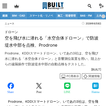
建築
BIM・CAD
スマート化・リノベ
施工・現場管理
BAS・FM
土木
ニュース
2026年6月8日
ドローン
空を飛び水に潜れる「水空合体ドローン」で防波
堤水中部を点検、Prodrone
Prodrone、KDDIスマートドローン、いであの3社は、空を飛び
水に潜れる「水空合体ドローン」と音響測位装置を用い、陸上か
らの遠隔操作で防波堤水中部の自動点検をテストした。
[BUILT]
PC用表示
関連情報
Share
Post
LINE
Hatena
Prodrone、KDDIスマートドローン、いであの3社は、空を飛