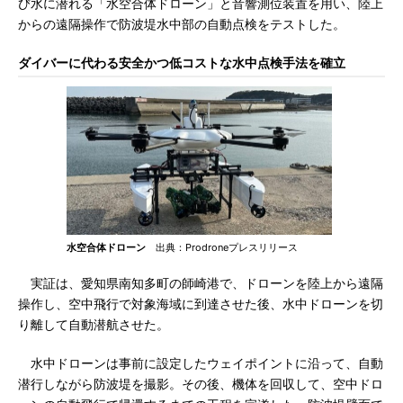
び水に潜れる「水空合体ドローン」と音響測位装置を用い、陸上
からの遠隔操作で防波堤水中部の自動点検をテストした。
ダイバーに代わる安全かつ低コストな水中点検手法を確立
水空合体ドローン
出典：Prodroneプレスリリース
実証は、愛知県南知多町の師崎港で、ドローンを陸上から遠隔
操作し、空中飛行で対象海域に到達させた後、水中ドローンを切
り離して自動潜航させた。
水中ドローンは事前に設定したウェイポイントに沿って、自動
潜行しながら防波堤を撮影。その後、機体を回収して、空中ドロ