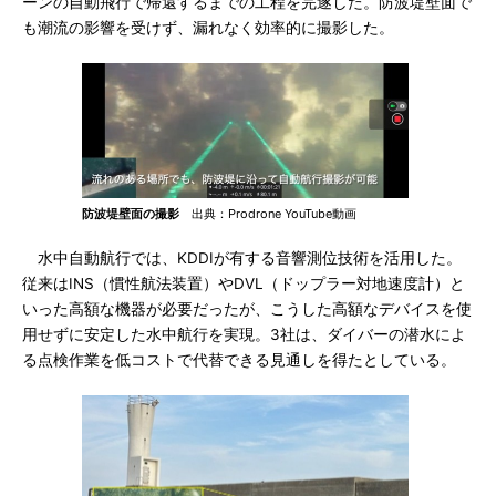
ーンの自動飛行で帰還するまでの工程を完遂した。防波堤壁面で
も潮流の影響を受けず、漏れなく効率的に撮影した。
防波堤壁面の撮影
出典：Prodrone YouTube動画
水中自動航行では、KDDIが有する音響測位技術を活用した。
従来はINS（慣性航法装置）やDVL（ドップラー対地速度計）と
いった高額な機器が必要だったが、こうした高額なデバイスを使
用せずに安定した水中航行を実現。3社は、ダイバーの潜水によ
る点検作業を低コストで代替できる見通しを得たとしている。