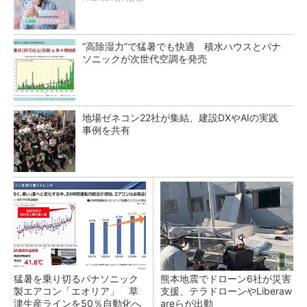
“高除湿力”で猛暑でも快適 積水ハウスとパナ
ソニックが次世代空調を発売
地場ゼネコン22社が集結、建設DXやAIの実践
事例を共有
猛暑を乗り切るパナソニック
熊本地震でドローン6社が災害
製エアコン「エオリア」 草
支援、テラドローンやLiberaw
津生産ラインを50％自動化へ
areらが出動