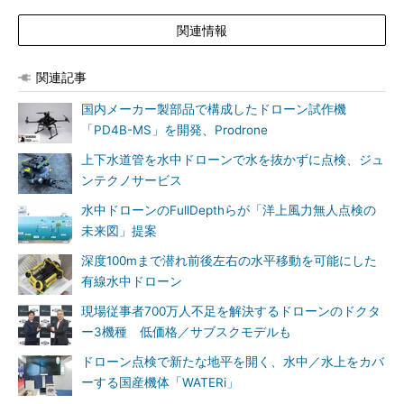
関連情報
関連記事
国内メーカー製部品で構成したドローン試作機
「PD4B-MS」を開発、Prodrone
上下水道管を水中ドローンで水を抜かずに点検、ジュ
ンテクノサービス
水中ドローンのFullDepthらが「洋上風力無人点検の
未来図」提案
深度100mまで潜れ前後左右の水平移動を可能にした
有線水中ドローン
現場従事者700万人不足を解決するドローンのドクタ
ー3機種 低価格／サブスクモデルも
ドローン点検で新たな地平を開く、水中／水上をカバ
ーする国産機体「WATERi」