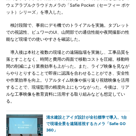
ウェアラブルクラウドカメラの「Safie Pocket（セーフィー ポケ
ット）シリーズ」を導入した。
検討段階で、事前にデモ機でのトライアルを実施。タブレット
での視認性、ビュワーのUI、山間部での通信性能や夜間撮影の性
能など現場での使いやすさを確認した。
導入後は本社と複数の現場との遠隔臨場を実施し、工事品質を
落とすことなく、時間と費用の両面で移動コストを圧縮。移動時
間の削減により業務効率も上がった。また、ライブ映像を見なが
らやりとりすることで即座に認識を合わせることができ、安全性
や作業効率を向上。リアルタイム映像や振り返り視聴映像を活用
することで、現場監理の精度向上にもつながった。今後は、リア
ルな工事映像を教育資料に活用する取り組みなども想定してい
る。
清水建設とアイダ設計が全社標準で導入、1台
で現場全景を遠隔巡視するカメラ「Safie GO
360」