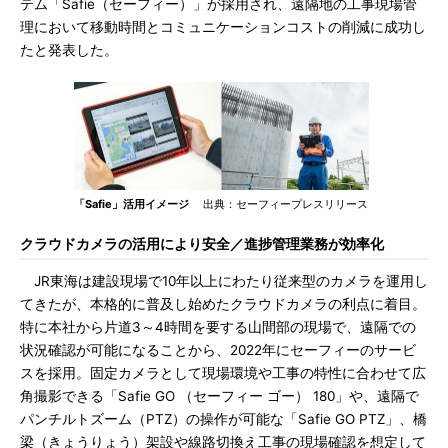
テム「Safie（セーフィー）」が採用され、遠隔地の工事現場管
理において移動時間とコミュニケーションコストの削減に成功し
たと発表した。
「Safie」活用イメージ
出典：セーフィープレスリリース
クラウドカメラの活用により安全／進捗管理業務が効率化
JR東海は建設現場で10年以上にわたり従来型のカメラを運用し
てきたが、本格的に普及し始めたクラウドカメラの利点に着目。
特に本社から片道3～4時間を要する山間部の現場で、遠隔での
状況確認が可能になることから、2022年にセーフィーのサービ
スを採用。固定カメラとして現場環境や工事の特性に合わせて広
角撮影できる「Safie GO （セーフィー ゴー） 180」や、遠隔で
パンチルトズーム（PTZ）の操作が可能な「Safie GO PTZ」、橋
梁（きょうりょう）架設や線路切換え工事の現場確認を想定して