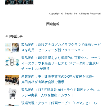
Copyright © ITmedia, Inc. All Rights Reserved.
関連情報
関連記事
製品動向：既設アナログカメラでクラウド録画サービ
スを利用 セーフィーが新ソリューション
製品動向：建設現場をより網羅的に可視化へ、セーフ
ィーのクラウド録画サービスとIoTデータ向け生成AI
チャットbotが連携
産業動向：中小建設事業者のDX導入支援を拡充へ
岸田首相が有識者会議で指示
製品動向：LTE搭載屋外向けクラウド録画カメラにエ
ッジAI実装 人物を検出／カウント
現場管理：クラウド録画サービス「Safie」とLEDデ