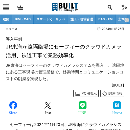
建築
BIM・CAD
スマート化・リノベ
施工・現場管理
BAS・FM
土木
ニュース
2024年11月26日
導入事例
JR東海が遠隔臨場にセーフィーのクラウドカメラ
活用、鉄道工事で業務効率化
JR東海はセーフィーのクラウドカメラシステムを導入し、遠隔地
にある工事現場の管理業務で、移動時間とコミュニケーションコ
ストの削減を実現した。
[BUILT]
PC用表示
関連情報
Share
Post
LINE
Hatena
セーフィーは2024年11月20日、JR東海にクラウドカメラシス