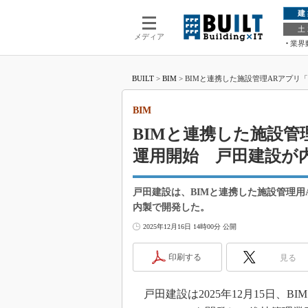
建
土
メディア
業界
BUILT
>
BIM
>
BIMと連携した施設管理ARアプリ「T
BIM
BIMと連携した施設管理A
運用開始 戸田建設が
戸田建設は、BIMと連携した施設管理用AR
内製で開発した。
2025年12月16日 14時00分 公開
印刷する
見る
戸田建設は2025年12月15日、B