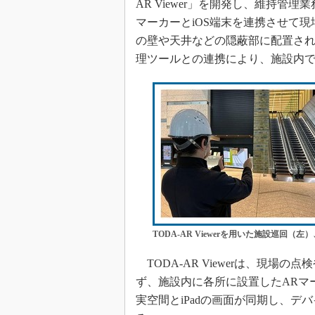
AR Viewer」を開発し、維持
マーカーとiOS端末を連携させて
の壁や天井などの隠蔽部に配置され
理ツールとの連携により、施設内
TODA-AR Viewerを用いた施設巡回（左）、
TODA-AR Viewerは、現場
ず、施設内に各所に設置したARマ
実空間とiPadの画面が同期し、デ