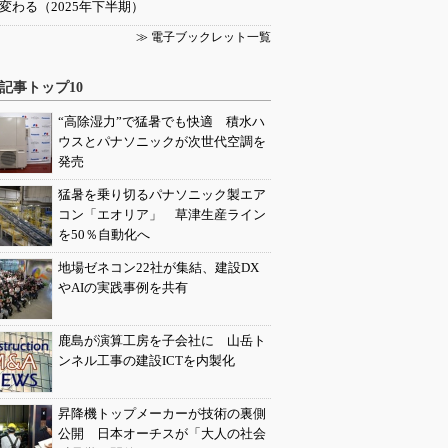
変わる（2025年下半期）
≫ 電子ブックレット一覧
記事トップ10
“高除湿力”で猛暑でも快適 積水ハ
ウスとパナソニックが次世代空調を
発売
猛暑を乗り切るパナソニック製エア
コン「エオリア」 草津生産ライン
を50％自動化へ
地場ゼネコン22社が集結、建設DX
やAIの実践事例を共有
鹿島が演算工房を子会社に 山岳ト
ンネル工事の建設ICTを内製化
昇降機トップメーカーが技術の裏側
公開 日本オーチスが「大人の社会