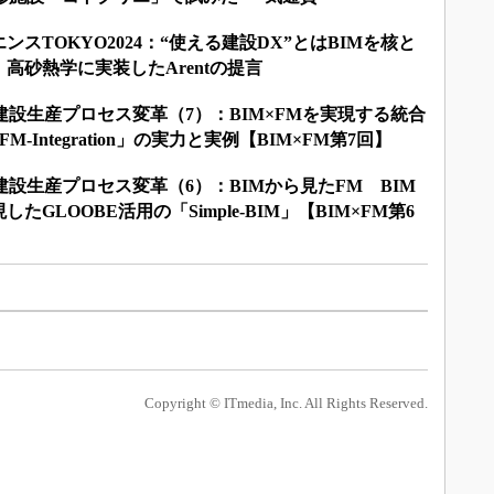
】
スTOKYO2024：“使える建設DX”とはBIMを核と
高砂熱学に実装したArentの提言
る建設生産プロセス変革（7）：BIM×FMを実現する統合
-Integration」の実力と実例【BIM×FM第7回】
建設生産プロセス変革（6）：BIMから見たFM BIM
たGLOOBE活用の「Simple-BIM」【BIM×FM第6
Copyright © ITmedia, Inc. All Rights Reserved.