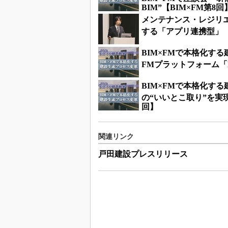
BIM”【BIM×FM第8回
メンテナンス・レジリエン
する「アプリ連携型」 
BIM×FMで本格化す
FMプラットフォーム「FM
BIM×FMで本格化する
の“いいとこ取り”を実現し
回】
関連リンク
戸田建設プレスリリース