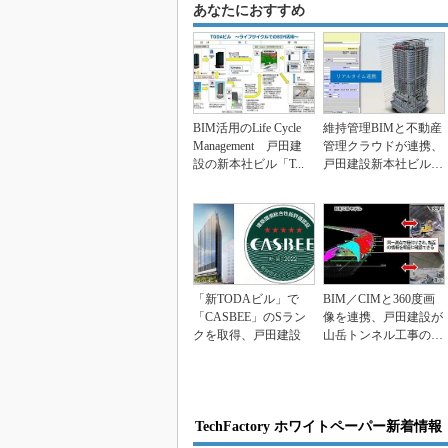
あなたにおすすめ
BIM活用のLife Cycle
維持管理BIMと不動産
Management 戸田建
管理クラウドが連携、
設の新本社ビル「T...
戸田建設新本社ビルで
運用開始
「新TODAビル」で
BIM／CIMと360度画
「CASBEE」のSラン
像を連携、戸田建設が
クを取得、戸田建設
山岳トンネル工事の施
工記録システム...
TechFactory ホワイトペーパー新着情報