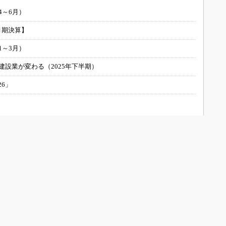
4～6月）
月期決算】
1～3月）
建設業が変わる（2025年下半期）
26」
UILTについて
会員メニュー
お問い合わせ/運営者情報
新規読者登録（メルマガ購読）