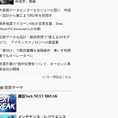
科見学」開催
大規模データセンターをモジュール型に 申請
／設計から施工まで約2年を目指す
熊本地震でドローン6社が災害支援、Terra
DroneやLiberawareらが出動
点群データを設計・維持管理で“使える3Dモデ
ル”に アイサンテクノロジーの新提案
「後付け」で既存建機を遠隔操作 車いす利用
者でもオペレーターに
充電不要の“熱中症警告”バンド、キーエンス系
新会社が開発
≫
11～30位はこちら
会/注目テーマ
建設Tech NEXT BREAK
メンテナンス・レジリエンス