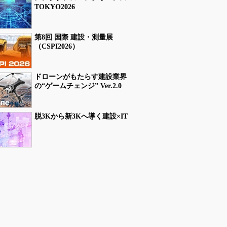
TOKYO2026
第8回 国際 建設・測量展
（CSPI2026）
ドローンがもたらす建設業界
の“ゲームチェンジ” Ver.2.0
脱3Kから新3Kへ導く建設×IT