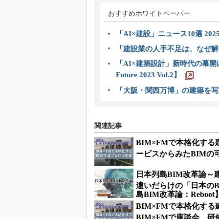
おすすめホワイトペーパー
「AI×建設」ニュース10選 202
「建設業の人手不足は、なぜ解
「AI×建築設計」新時代の幕開け
Future 2023 Vol.2】
「大阪・関西万博」の建築を写
関連記事
BIM×FMで本格化す
ービスからみたBIMの可
日本列島BIM改革論～
違いだらけの「日本のBI
島BIM改革論：Reboot
BIM×FMで本格化す
BIM×FMで座談会 