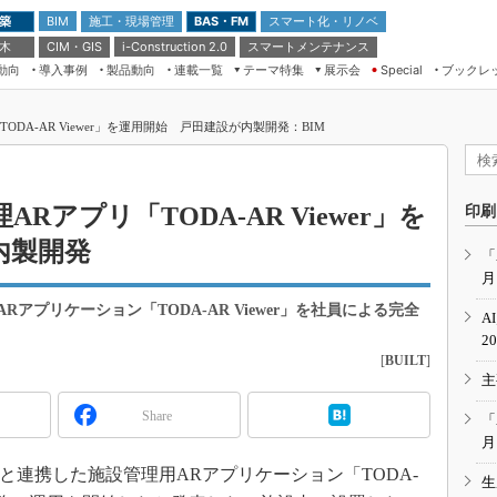
 築
施工・現場管理
BAS・FM
スマート化・リノベ
BIM
 木
CIM・GIS
スマートメンテナンス
i-Construction 2.0
動向
導入事例
製品動向
連載一覧
テーマ特集
展示会
ブックレ
Special
建設Tech NEXT BREAK
メンテナンス・レジリエンス
TOKYO2026
ODA-AR Viewer」を運用開始 戸田建設が内製開発：BIM
ドローンがもたらす建設業界の“ゲー
第8回 国際 建設・測量展
ムチェンジ” Ver.2.0
（CSPI2026）
脱3Kから新3Kへ導く建設×IT
第10回 JAPAN BUILD TOKYO－建
Rアプリ「TODA-AR Viewer」を
印刷
築・土木・不動産の先端技術展－
“Society5.0”時代のスマートビル
内製開発
Japan Drone 2023
VR／ARが描くモノづくりのミライ
「
月
メンテナンス・レジリエンスOSAKA
2020
アプリケーション「TODA-AR Viewer」を社員による完全
A
日本 ものづくりワールド 2020
2
[
BUILT
]
メンテナンス・レジリエンスTOKYO
主
2019
IGAS2018
Share
「
月
IMと連携した施設管理用ARアプリケーション「TODA-
生