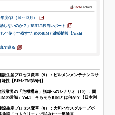
5年度Q3（10～12月）
消しないのか？」BUILT独自レポート
／“使う”“残す”ためのBIMと建築情報【Archi
真で巡る
る建設生産プロセス変革（9）：ビルメンメンテナンスサ
能性【BIM×FM第9回】
建設業界の「危機構造」脱却へのシナリオ（10）：間
Mの常識」Vol.1 そもそもBIMとは何か？【日本列
】
る建設生産プロセス変革（8）：大和ハウスグループが
研修施設「コトクリエ」で試みた“一気通貫