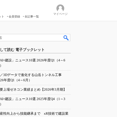
マイページ
ット
会員登録
全記事一覧
して読む 電子ブックレット
AI×建設」ニュース10選 2026年度Q1（4～6
）
I／3Dデータで進化する山岳トンネル工事
026年度Q1（4～6月）
要上場ゼネコン業績まとめ【2026年3月期】
AI×建設」ニュース10選 2025年度Q4（1～3
）
産性向上から技能継承まで xR技術で建設業