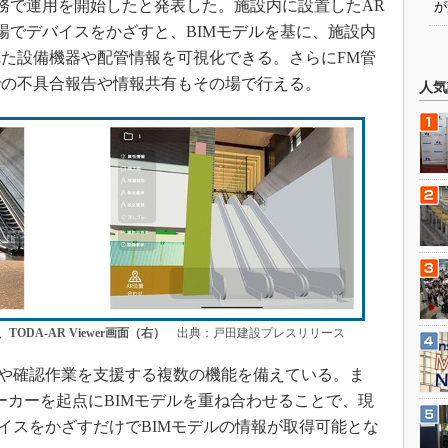
管理業務で運用を開始したと発表した。施設内に設置したAR
が
現場でデバイスをかざすと、BIMモデルを基に、施設内
た設備機器や配管情報を可視化できる。さらにFM管
での不具合報告や情報共有もその場で行える。
人気
TODA-AR Viewer画面（右）
出典：戸田建設プレスリリース
の点検や確認作業を支援する複数の機能を備えている。ま
ーカーを起点にBIMモデルを重ね合わせることで、現
バイスをかざすだけでBIMモデルの情報が取得可能とな