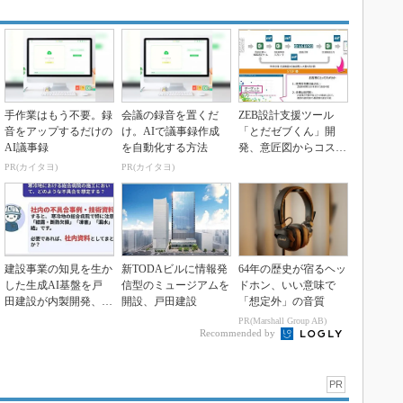
手作業はもう不要。録
会議の録音を置くだ
ZEB設計支援ツール
音をアップするだけの
け。AIで議事録作成
「とだゼブくん」開
AI議事録
を自動化する方法
発、意匠図からコスト
と省エネ性能を最適化
PR(カイタヨ)
PR(カイタヨ)
建設事業の知見を生か
新TODAビルに情報発
64年の歴史が宿るヘッ
した生成AI基盤を戸
信型のミュージアムを
ドホン、いい意味で
田建設が内製開発、全
開設、戸田建設
「想定外」の音質
社展開
PR(Marshall Group AB)
Recommended by
PR