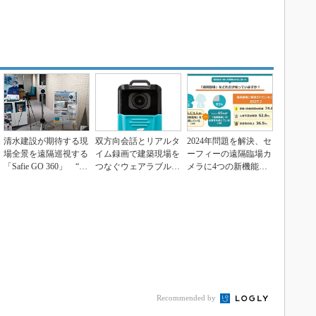
清水建設が期待する現
双方向会話とリアルタ
2024年問題を解決、セ
場全景を遠隔巡視する
イム録画で建築現場を
ーフィーの遠隔臨場カ
「Safie GO 360」 “増
つなぐウェアラブルカ
メラに4つの新機能
員だけ...
メラ「Safie P...
大林組と鹿島建設...
Recommended by