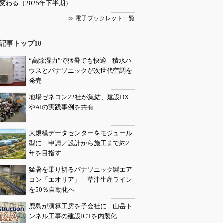
変わる（2025年下半期）
≫ 電子ブックレット一覧
記事トップ10
“高除湿力”で猛暑でも快適 積水ハ
ウスとパナソニックが次世代空調を
発売
地場ゼネコン22社が集結、建設DX
やAIの実践事例を共有
大規模データセンターをモジュール
型に 申請／設計から施工まで約2
年を目指す
猛暑を乗り切るパナソニック製エア
コン「エオリア」 草津生産ライン
を50％自動化へ
鹿島が演算工房を子会社に 山岳ト
ンネル工事の建設ICTを内製化