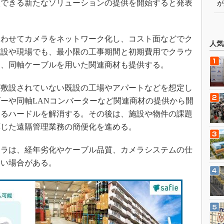
入できる新たなソリューションの提供を開始すると発表
が
わせてカメラをネットワーク化し、コスト面などでク
人気
施設や現場でも、最小限の工事期間と初期費用でクラウ
て、同軸ケーブルを用いた関連商材も提供する。
敷設されていない既設の工場やアパートなどを想定し
ーや同軸LANコンバーターなど関連商材の提供から開
するハードルを解消する。その後は、施設や物件の課題
応じた遠隔管理業務の簡便化を進める。
ラは、経年劣化やケーブル品質、カメラシステムの仕
ない場合がある。