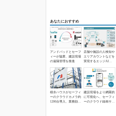
あなたにおすすめ
アンドパッドとセーフ
店舗や施設の人検知や
ィーが協業、建設現場
エリアカウントなどを
の遠隔管理を推進
実現するエッジAI搭
載の“賢くなる”カメ...
積水ハウスがセーフィ
建設現場をより網羅的
ーのクラウドカメラ約
に可視化へ、セーフィ
1200台導入、業務効率
ーのクラウド録画サー
化や顧客満足度向...
ビスとIoTデータ向...