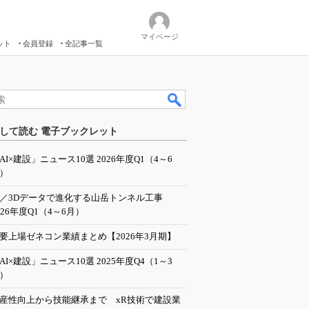
マイページ
ット
会員登録
全記事一覧
して読む 電子ブックレット
AI×建設」ニュース10選 2026年度Q1（4～6
）
I／3Dデータで進化する山岳トンネル工事
026年度Q1（4～6月）
要上場ゼネコン業績まとめ【2026年3月期】
AI×建設」ニュース10選 2025年度Q4（1～3
）
産性向上から技能継承まで xR技術で建設業