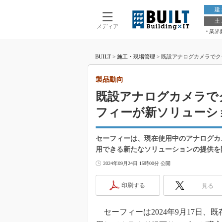
建
土
メディア
業界
BUILT
>
施工・現場管理
>
既設アナログカメラでク
製品動向
既設アナログカメラで
フィーが新ソリューシ
セーフィーは、現在使用中のアナログカ
用できる新たなソリューションの提供を
2024年09月24日 15時00分 公開
印刷する
見る
セーフィーは2024年9月17日