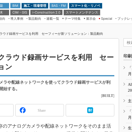
 築
施工・現場管理
BAS・FM
スマート化・リノベ
BIM
 木
CIM・GIS
スマートメンテナンス
i-Construction 2.0
動向
導入事例
製品動向
連載一覧
テーマ特集
展示会
ブックレ
Special
建設Tech NEXT BREAK
メンテナンス・レジリエンス
TOKYO2026
ラウド録画サービスを利用 セーフィーが新ソリューション：製品動向
ドローンがもたらす建設業界の“ゲー
第8回 国際 建設・測量展
ムチェンジ” Ver.2.0
（CSPI2026）
脱3Kから新3Kへ導く建設×IT
第10回 JAPAN BUILD TOKYO－建
クラウド録画サービスを利用 セー
印刷
築・土木・不動産の先端技術展－
“Society5.0”時代のスマートビル
ョン
Japan Drone 2023
VR／ARが描くモノづくりのミライ
「
月
メンテナンス・レジリエンスOSAKA
2020
メラや配線ネットワークを使ってクラウド録画サービスが利
A
日本 ものづくりワールド 2020
開始する。
2
[
BUILT
]
メンテナンス・レジリエンスTOKYO
主
2019
IGAS2018
Share
「
月
、既存のアナログカメラや配線ネットワークをそのまま活
生