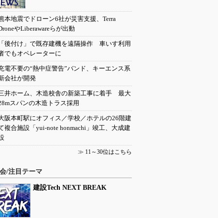
熊本地震でドローン6社が災害支援、Terra
DroneやLiberawareらが出動
「後付け」で既存建機を遠隔操作 車いす利用
者でもオペレーターに
充電不要の“熱中症警告”バンド、キーエンス系
新会社が開発
三井ホーム、木造校舎の新築工事に着手 最大
28mスパンの木造トラス採用
大阪本町駅にオフィス／学校／ホテルの26階建
て複合施設「yui-note honmachi」竣工、大成建
設
≫
11～30位はこちら
会/注目テーマ
建設Tech NEXT BREAK