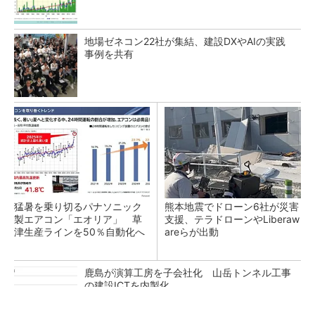
地場ゼネコン22社が集結、建設DXやAIの実践
事例を共有
猛暑を乗り切るパナソニック
熊本地震でドローン6社が災害
製エアコン「エオリア」 草
支援、テラドローンやLiberaw
津生産ラインを50％自動化へ
areらが出動
鹿島が演算工房を子会社化 山岳トンネル工事
の建設ICTを内製化