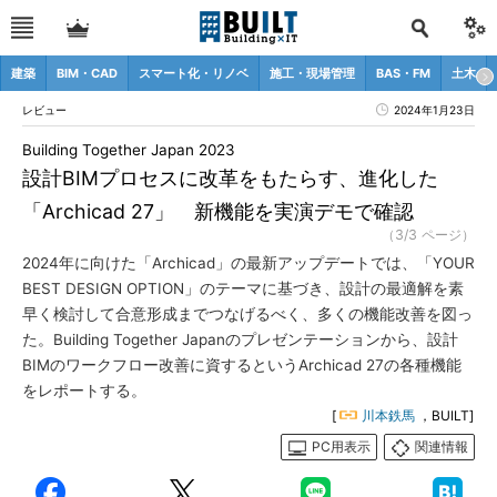
建築
BIM・CAD
スマート化・リノベ
施工・現場管理
BAS・FM
土木
レビュー
2024年1月23日
Building Together Japan 2023
設計BIMプロセスに改革をもたらす、進化した
「Archicad 27」 新機能を実演デモで確認
（3/3 ページ）
2024年に向けた「Archicad」の最新アップデートでは、「YOUR
BEST DESIGN OPTION」のテーマに基づき、設計の最適解を素
早く検討して合意形成までつなげるべく、多くの機能改善を図っ
た。Building Together Japanのプレゼンテーションから、設計
BIMのワークフロー改善に資するというArchicad 27の各種機能
をレポートする。
[
川本鉄馬
，BUILT]
PC用表示
関連情報