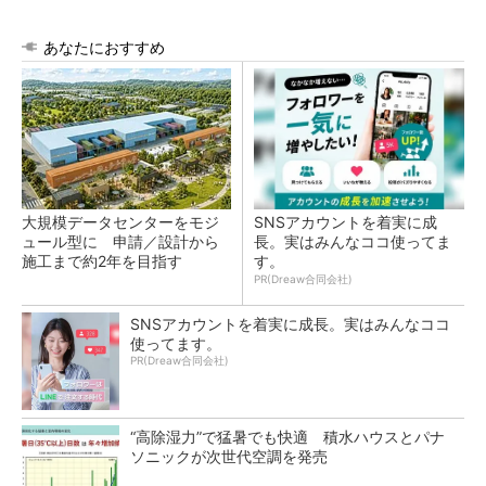
あなたにおすすめ
大規模データセンターをモジ
SNSアカウントを着実に成
ュール型に 申請／設計から
長。実はみんなココ使ってま
施工まで約2年を目指す
す。
PR(Dreaw合同会社)
SNSアカウントを着実に成長。実はみんなココ
使ってます。
PR(Dreaw合同会社)
“高除湿力”で猛暑でも快適 積水ハウスとパナ
ソニックが次世代空調を発売