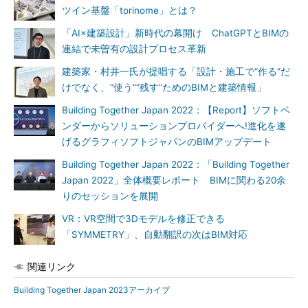
ツイン基盤「torinome」とは？
「AI×建築設計」新時代の幕開け ChatGPTとBIMの
連結で未曽有の設計プロセス革新
建築家・村井一氏が提唱する「設計・施工で“作る”だ
けでなく、“使う”“残す”ためのBIMと建築情報」
Building Together Japan 2022：【Report】ソフトベ
ンダーからソリューションプロバイダーへ!進化を遂
げるグラフィソフトジャパンのBIMアップデート
Building Together Japan 2022：「Building Together
Japan 2022」全体概要レポート BIMに関わる20余
りのセッションを展開
VR：VR空間で3Dモデルを修正できる
「SYMMETRY」、自動翻訳の次はBIM対応
関連リンク
Building Together Japan 2023アーカイブ