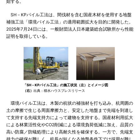
始する。
SH－KPパイル工法は、間伐材を含む国産木材を使用する地盤
補強工法「環境パイル工法」の適用範囲拡大を目的に開発した。
2025年7月24日には、一般財団法人日本建築総合試験所から性能
証明を取得している。
「SH－KPパイル工法」の施工状況（左）とイメージ図
（右）
出典：積水ハウスプレスリリース
環境パイル工法は、木製の杭状の補強材を打ち込み、杭周囲の
土の摩擦で生じる周面摩擦力と、安定した地盤まで先端を到達し
て支持する先端支持力によって建物を支持する。国産材利用拡大
による林業活性化やCO2削減による環境負荷低減に加え、品質の
高い防腐／防蟻処理により高耐久性を確保する。一方で、先端支
持力の確保が難しく、杭長が短くなる地盤条件下では採用が難し