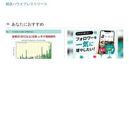
積水ハウスプレスリリース
あなたにおすすめ
“高除湿力”で猛暑でも快適 積
SNSアカウントを着実に成
水ハウスとパナソニックが次
長。実はみんなココ使ってま
世代空調を発売
す。
PR(Dreaw合同会社)
SNSアカウントを着実に成長。実はみんなココ
使ってます。
PR(Dreaw合同会社)
大規模データセンターをモジュール型に 申請