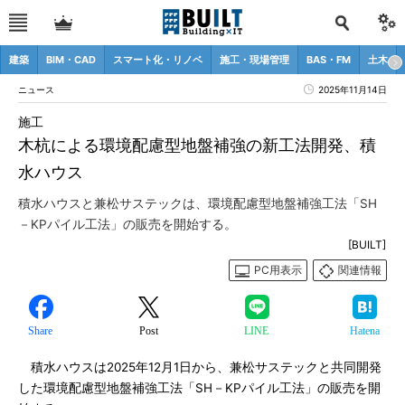
建築
BIM・CAD
スマート化・リノベ
施工・現場管理
BAS・FM
土木
ニュース
2025年11月14日
施工
木杭による環境配慮型地盤補強の新工法開発、積
水ハウス
積水ハウスと兼松サステックは、環境配慮型地盤補強工法「SH
－KPパイル工法」の販売を開始する。
[BUILT]
PC用表示
関連情報
Share
Post
LINE
Hatena
積水ハウスは2025年12月1日から、兼松サステックと共同開発
した環境配慮型地盤補強工法「SH－KPパイル工法」の販売を開