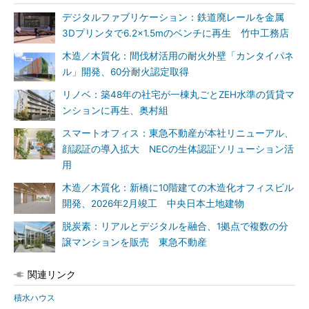
デジタルファブリケーション：鉄道廃レールを金属
3Dプリンタで6.2×1.5mのベンチに再生 竹中工務店
木造／木質化：間伐材活用の耐火外壁「カンタイパネ
ル」開発、60分耐火認定取得
リノベ：築48年の社宅が一棟丸ごとZEH水準の賃貸マ
ンションに再生、奥村組
スマートオフィス：東急不動産が本社リニューアル、
顔認証の導入拡大 NECの生体認証ソリューション活
用
木造／木質化：新橋に10階建ての木造化オフィスビル
開発、2026年2月竣工 中央日本土地建物
脱炭素：リアルとデジタルを融合、1拠点で複数の分
譲マンションを販売 東急不動産
関連リンク
積水ハウス