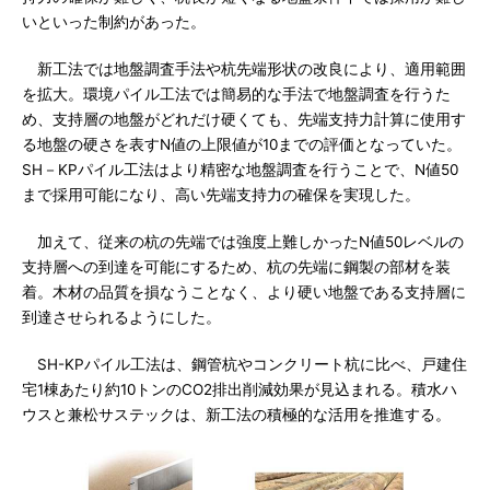
いといった制約があった。
新工法では地盤調査手法や杭先端形状の改良により、適用範囲
を拡大。環境パイル工法では簡易的な手法で地盤調査を行うた
め、支持層の地盤がどれだけ硬くても、先端支持力計算に使用す
る地盤の硬さを表すN値の上限値が10までの評価となっていた。
SH－KPパイル工法はより精密な地盤調査を行うことで、N値50
まで採用可能になり、高い先端支持力の確保を実現した。
加えて、従来の杭の先端では強度上難しかったN値50レベルの
支持層への到達を可能にするため、杭の先端に鋼製の部材を装
着。木材の品質を損なうことなく、より硬い地盤である支持層に
到達させられるようにした。
SH-KPパイル工法は、鋼管杭やコンクリート杭に比べ、戸建住
宅1棟あたり約10トンのCO2排出削減効果が見込まれる。積水ハ
ウスと兼松サステックは、新工法の積極的な活用を推進する。