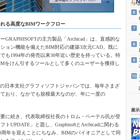
れる高度なBIMワークフロー
APHISOFTの主力製品「Archicad」は、直感的な
ション機能を備えたBIM対応の建築3次元CAD。既に
も1994年の発売以来30年近い歴史を持っている。特
IMをけん引するツールとして多くのユーザーを獲得し
ISOFTの日本支社グラフィソフトジャパンでは、毎年さまざ
しており、なかでも規模最大なのが、年に一度の
展示
要に続き、代表取締役社長のトロム・ペーテル氏が登
DATE」と題し、GraphisoftとArchicadに関わる
創業40周年を迎えことにちなみ、BIMのパイオニアとして同