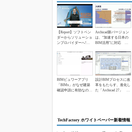
【Report】ソフトベン
Archicad新バージョン
ダーからソリューショ
は、“加速する日本の
ンプロバイダーへ!進
BIM活用”に対応 グ
化を遂げるグラ...
ラフィソフ...
BIMビュワーアプリ
設計BIMプロセスに改
「BIMx」がなぜ建築
革をもたらす、進化し
確認申請に有効なの
た「Archicad 27」 新
か？実践的なワーク
機能を...
フ...
TechFactory ホワイトペーパー新着情報