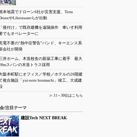
熊本地震でドローン6社が災害支援、Terra
DroneやLiberawareらが出動
「後付け」で既存建機を遠隔操作 車いす利用
者でもオペレーターに
充電不要の“熱中症警告”バンド、キーエンス系
新会社が開発
三井ホーム、木造校舎の新築工事に着手 最大
28mスパンの木造トラス採用
大阪本町駅にオフィス／学校／ホテルの26階建
て複合施設「yui-note honmachi」竣工、大成建
設
≫
11～30位はこちら
会/注目テーマ
建設Tech NEXT BREAK