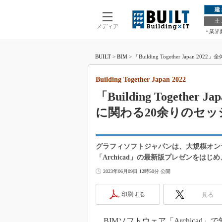
建
土
メディア
業界
BUILT
>
BIM
>
「Building Together Japan 
Building Together Japan 2022
「Building Togethe
に関わる20余りのセ
グラフィソフトジャパンは、大規模オンラインイベン
「Archicad」の最新版プレゼンをは
2023年06月09日 12時50分 公開
印刷する
見る
BIMソフトウェア「Archicad