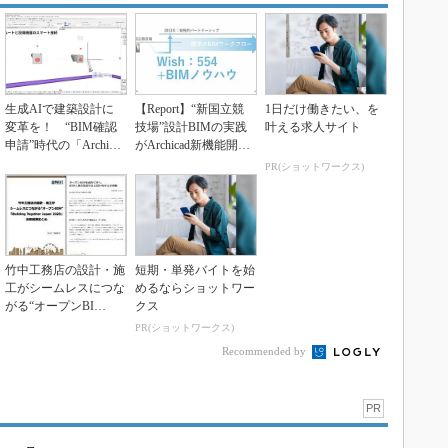
生成AIで建築設計に
【Report】“新国立競
1日だけ働きたい、を
変革を！ “BIM確認
技場”設計BIMの実践
叶える求人サイト
申請”時代の「Archica
がArchicad新機能開発
d」最新版...
のヒ...
PR(ショットワークス)
竹中工務店の設計・施
短期・単発バイトを始
工がシームレスにつな
めるならショットワー
がる“オープンBI
クス
M”「Building...
PR(ショットワークス)
Recommended by
PR