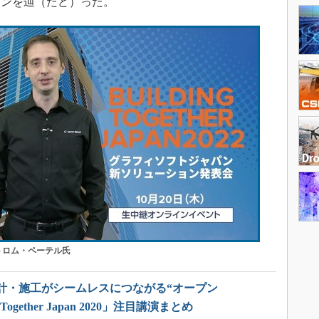
ーンを辿（たど）った。
トロム・ペーテル氏
計・施工がシームレスにつながる“オープン
g Together Japan 2020」注目講演まとめ