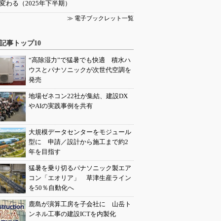
変わる（2025年下半期）
≫ 電子ブックレット一覧
記事トップ10
“高除湿力”で猛暑でも快適 積水ハ
ウスとパナソニックが次世代空調を
発売
地場ゼネコン22社が集結、建設DX
やAIの実践事例を共有
大規模データセンターをモジュール
型に 申請／設計から施工まで約2
年を目指す
猛暑を乗り切るパナソニック製エア
コン「エオリア」 草津生産ライン
を50％自動化へ
鹿島が演算工房を子会社に 山岳ト
ンネル工事の建設ICTを内製化