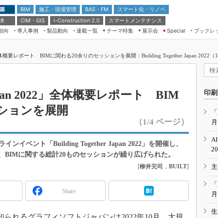
 築
施工・現場管理
BAS・FM
スマート化・リノベ
BIM
 木
CIM・GIS
スマートメンテナンス
i-Construction 2.0
動向
導入事例
製品動向
連載一覧
テーマ特集
展示会
ブックレ
Special
建設Tech NEXT BREAK
メンテナンス・レジリエンス
TOKYO2026
2022」全体概要レポート BIMに関わる20余りのセッションを展開：Building Together Japan 2022（
ドローンがもたらす建設業界の“ゲー
第8回 国際 建設・測量展
ムチェンジ” Ver.2.0
（CSPI2026）
脱3Kから新3Kへ導く建設×IT
第10回 JAPAN BUILD TOKYO－建
r Japan 2022」全体概要レポート BIM
印刷
築・土木・不動産の先端技術展－
“Society5.0”時代のスマートビル
ッションを展開
Japan Drone 2023
VR／ARが描くモノづくりのミライ
「
（1/4 ページ）
月
メンテナンス・レジリエンスOSAKA
2020
A
ト「Building Together Japan 2022」を開催し、
日本 ものづくりワールド 2020
2
じめ、BIMに関する総計20ものセッションが繰り広げられた。
メンテナンス・レジリエンスTOKYO
[
柳井完司
，
BUILT
]
主
2019
IGAS2018
「
Share
月
生
」で知られるグラフィソフトジャパンは2022年10月、大規