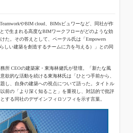
らTeamworkやBIM cloud、BIMxビュワーなど、同社が作
ことで生まれる高度なBIMワークフローがどのような効
た。その答えとして、ペーテル氏は「Empowers
chitecture（素晴らしい建築を創造するチームに力を与える）」との同
所 CEOの建築家・東海林健氏が登壇。「新たな風
、意欲的な活動を続ける東海林氏は「ひとつ手前から、
と題し、自身の建築への視点について語った。タイトル
」以前の「より深く知ること」を重視し、対話的で批評
勢とする同社のデザインフィロソフィを示す言葉。