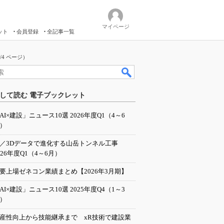
マイページ
ット
会員登録
全記事一覧
1/4 ページ）
して読む 電子ブックレット
AI×建設」ニュース10選 2026年度Q1（4～6
）
I／3Dデータで進化する山岳トンネル工事
026年度Q1（4～6月）
要上場ゼネコン業績まとめ【2026年3月期】
AI×建設」ニュース10選 2025年度Q4（1～3
）
産性向上から技能継承まで xR技術で建設業