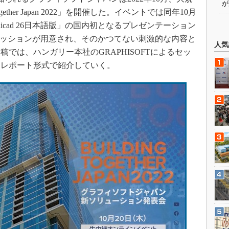
が
gether Japan 2022」を開催した。イベントでは同年10月
hicad 26日本語版」の国内初となるプレゼンテーション
のセッションが用意され、そのかつてない刺激的な内容と
人気
では、ハンガリー本社のGRAPHISOFTによるセッ
をレポート形式で紹介していく。