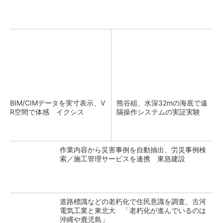
BIM/CIMデータを実寸表示、V
熊谷組、水深32mの海底で遠
R空間で体感 イクシス
隔操作システムの実証実験
作業内容から災害事例を自動抽出、労災事例検
索／施工管理サービスを連携 東急建設
道路標識などの老朽化で住民意識を調査、古河
電気工業と東北大 「老朽化が進んでいるのは
沖縄や鹿児島」