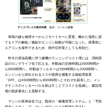
ディスプレイの表示内容
提供：コベルコ建機
車両の鍵も物理キーからリモートキーに変更。離れた場所に居
てもドアの解錠／施錠やエンジン始動が可能になった。搭乗前に
エアコンを操作できるため、熱中症対策としても有効だ。
昨今の原油高騰に伴う建機のランニングコスト増には、消耗部
品のロングライフ化で応える。作動油の交換時期は5000時間か
ら6000時間へ、作動油フィルターは1000時間から2000時間へ、
エンジンから排出されるススや黒煙を捕集する後処理装置
「DPF」は4500時間から9000時間へとそれぞれ延長した。メン
テナンスのインターバルを延ばすことでコストを低減し、建設現
場の脱炭素化にも貢献する。
マシンの長寿命化では、既存の「稼働管理システム」と「予防
保全システム」で、マシンダウンリスク軽減を見込む。