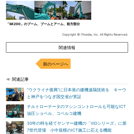
「SK200」のブーム、ブームとアーム、前方部分
Copyright © ITmedia, Inc. All Rights Reserved.
関連情報
前のページへ
関連記事
“ウクライナ復興”に日本発の建機遠隔技術を キーウ
と神戸をつなぎ国交省が実証
チルトローテータのマシンコントロールも可能なICT
油圧ショベル、コベルコ建機
30年の時を経てヤンマー建機の「ViOシリーズ」に第
7世代登場 小中規模のICT施工に応える機能