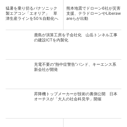
猛暑を乗り切るパナソニック
熊本地震でドローン6社が災害
製エアコン「エオリア」 草
支援、テラドローンやLiberaw
津生産ラインを50％自動化へ
areらが出動
鹿島が演算工房を子会社化 山岳トンネル工事
の建設ICTを内製化
充電不要の“熱中症警告”バンド、キーエンス系
新会社が開発
昇降機トップメーカーが技術の裏側公開 日本
オーチスが「大人の社会科見学」開催