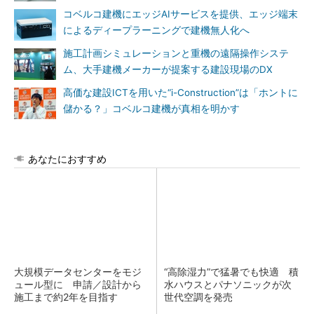
コベルコ建機にエッジAIサービスを提供、エッジ端末
によるディープラーニングで建機無人化へ
施工計画シミュレーションと重機の遠隔操作システ
ム、大手建機メーカーが提案する建設現場のDX
高価な建設ICTを用いた“i-Construction”は「ホントに
儲かる？」コベルコ建機が真相を明かす
あなたにおすすめ
大規模データセンターをモジ
“高除湿力”で猛暑でも快適 積
ュール型に 申請／設計から
水ハウスとパナソニックが次
施工まで約2年を目指す
世代空調を発売