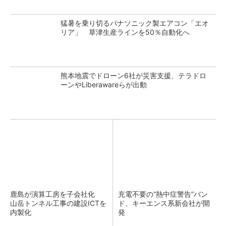
猛暑を乗り切るパナソニック製エアコン「エオ
リア」 草津生産ラインを50％自動化へ
熊本地震でドローン6社が災害支援、テラドロ
ーンやLiberawareらが出動
鹿島が演算工房を子会社化
充電不要の“熱中症警告”バン
山岳トンネル工事の建設ICTを
ド、キーエンス系新会社が開
内製化
発