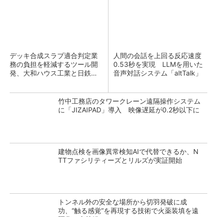
デッキ合成スラブ適合判定業
人間の会話を上回る反応速度
務の負担を軽減するツール開
0.53秒を実現 LLMを用いた
発、大和ハウス工業と日鉄建
音声対話システム「altTalk」
材
竹中工務店のタワークレーン遠隔操作システム
に「JIZAIPAD」導入 映像遅延が0.2秒以下に
建物点検を画像異常検知AIで代替できるか、N
TTファシリティーズとリルズが実証開始
トンネル外の安全な場所から切羽発破に成
功、“触る感覚”を再現する技術で火薬装填を遠