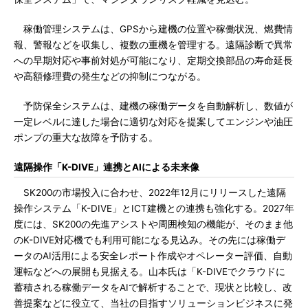
稼働管理システムは、GPSから建機の位置や稼働状況、燃費情
報、警報などを収集し、複数の重機を管理する。遠隔診断で異常
への早期対応や事前対処が可能になり、定期交換部品の寿命延長
や高額修理費の発生などの抑制につながる。
予防保全システムは、建機の稼働データを自動解析し、数値が
一定レベルに達した場合に適切な対応を提案してエンジンや油圧
ポンプの重大な故障を予防する。
遠隔操作「K-DIVE」連携とAIによる未来像
SK200の市場投入に合わせ、2022年12月にリリースした遠隔
操作システム「K-DIVE」とICT建機との連携も強化する。2027年
度には、SK200の先進アシストや周囲検知の機能が、そのまま他
のK-DIVE対応機でも利用可能になる見込み。その先には稼働デ
ータのAI活用による安全レポート作成やオペレーター評価、自動
運転などへの展開も見据える。山本氏は「K-DIVEでクラウドに
蓄積される稼働データをAIで解析することで、現状と比較し、改
善提案などに役立て、当社の目指すソリューションビジネスに発