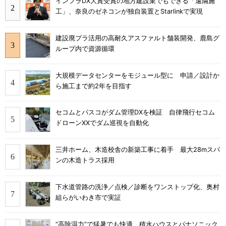
インフラDX大賞受賞の地方建設業でもできる「遠隔施
工」、奈良のゼネコンが独自装置とStarlinkで実現
建設廃プラ活用の高耐久アスファルト舗装開発、鹿島グ
ループ内で資源循環
大規模データセンターをモジュール型に 申請／設計か
ら施工まで約2年を目指す
セコムとパスコがダム管理DXを検証 自律飛行セコム
ドローンXXでダム巡視を自動化
三井ホーム、木造校舎の新築工事に着手 最大28mスパ
ンの木造トラス採用
下水道管路の洗浄／点検／診断をワンストップ化、奥村
組らがいわき市で実証
“高除湿力”で猛暑でも快適 積水ハウスとパナソニック