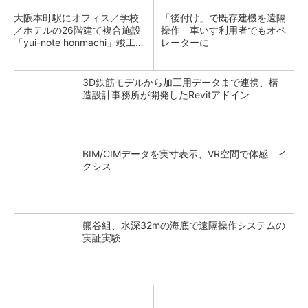
大阪本町駅にオフィス／学校
「後付け」で既存建機を遠隔
／ホテルの26階建て複合施設
操作 車いす利用者でもオペ
「yui-note honmachi」竣工、
レーターに
大成建設
3D鉄筋モデルから加工用データまで連携、構
造設計事務所が開発したRevitアドイン
BIM/CIMデータを実寸表示、VR空間で体感 イ
クシス
熊谷組、水深32mの海底で遠隔操作システムの
実証実験