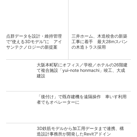
点群データを設計・維持管理
三井ホーム、木造校舎の新築
で“使える3Dモデル”に アイ
工事に着手 最大28mスパン
サンテクノロジーの新提案
の木造トラス採用
大阪本町駅にオフィス／学校／ホテルの26階建
て複合施設「yui-note honmachi」竣工、大成
建設
「後付け」で既存建機を遠隔操作 車いす利用
者でもオペレーターに
3D鉄筋モデルから加工用データまで連携、構
造設計事務所が開発したRevitアドイン