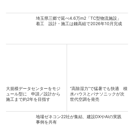
埼玉県三郷で延べ4.6万m2「TC型物流施設」
着工 設計・施工は錢高組で2026年10月完成
大規模データセンターをモジ
“高除湿力”で猛暑でも快適 積
ュール型に 申請／設計から
水ハウスとパナソニックが次
施工まで約2年を目指す
世代空調を発売
地場ゼネコン22社が集結、建設DXやAIの実践
事例を共有