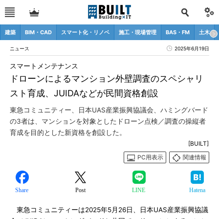
建築
BIM・CAD
スマート化・リノベ
施工・現場管理
BAS・FM
土木
ニュース
2025年6月19日
スマートメンテナンス
ドローンによるマンション外壁調査のスペシャリ
スト育成、JUIDAなどが民間資格創設
東急コミュニティー、日本UAS産業振興協議会、ハミングバード
の3者は、マンションを対象としたドローン点検／調査の操縦者
育成を目的とした新資格を創設した。
[BUILT]
PC用表示
関連情報
Share
Post
LINE
Hatena
東急コミュニティーは2025年5月26日、日本UAS産業振興協議