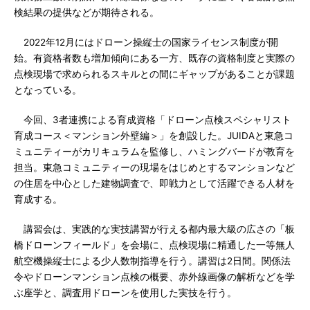
検結果の提供などが期待される。
2022年12月にはドローン操縦士の国家ライセンス制度が開
始。有資格者数も増加傾向にある一方、既存の資格制度と実際の
点検現場で求められるスキルとの間にギャップがあることが課題
となっている。
今回、3者連携による育成資格「ドローン点検スペシャリスト
育成コース＜マンション外壁編＞」を創設した。JUIDAと東急コ
ミュニティーがカリキュラムを監修し、ハミングバードが教育を
担当。東急コミュニティーの現場をはじめとするマンションなど
の住居を中心とした建物調査で、即戦力として活躍できる人材を
育成する。
講習会は、実践的な実技講習が行える都内最大級の広さの「板
橋ドローンフィールド」を会場に、点検現場に精通した一等無人
航空機操縦士による少人数制指導を行う。講習は2日間。関係法
令やドローンマンション点検の概要、赤外線画像の解析などを学
ぶ座学と、調査用ドローンを使用した実技を行う。