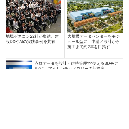
地場ゼネコン22社が集結、建
大規模データセンターをモジ
設DXやAIの実践事例を共有
ュール型に 申請／設計から
施工まで約2年を目指す
点群データを設計・維持管理で“使える3Dモデ
ル”に アイサンテクノロジーの新提案
熊本地震でドローン6社が災害支援、テラドロ
ーンやLiberawareらが出動
鹿島が演算工房を子会社化 山岳トンネル工事
の建設ICTを内製化