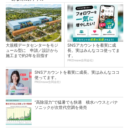
大規模データセンターをモジ
SNSアカウントを着実に成
ュール型に 申請／設計から
長。実はみんなココ使ってま
施工まで約2年を目指す
す。
PR(Dreaw合同会社)
SNSアカウントを着実に成長。実はみんなココ
使ってます。
PR(Dreaw合同会社)
“高除湿力”で猛暑でも快適 積水ハウスとパナ
ソニックが次世代空調を発売