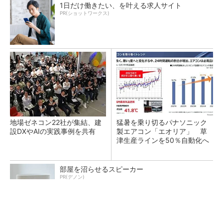
1日だけ働きたい、を叶える求人サイト
PR(ショットワークス)
地場ゼネコン22社が集結、建
猛暑を乗り切るパナソニック
設DXやAIの実践事例を共有
製エアコン「エオリア」 草
津生産ラインを50％自動化へ
部屋を沼らせるスピーカー
PR(デノン)
熊本地震でドローン6社が災害支援、テラドロ