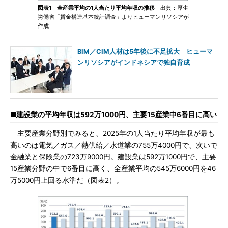
図表1 全産業平均の1人当たり平均年収の推移
出典：厚生
労働省「賃金構造基本統計調査」よりヒューマンリソシアが
作成
BIM／CIM人材は5年後に不足拡大 ヒューマ
ンリソシアがインドネシアで独自育成
■建設業の平均年収は592万1000円、主要15産業中6番目に高い
主要産業分野別でみると、2025年の1人当たり平均年収が最も
高いのは電気／ガス／熱供給／水道業の755万4000円で、次いで
金融業と保険業の723万9000円。建設業は592万1000円で、主要
15産業分野の中で6番目に高く、全産業平均の545万6000円を46
万5000円上回る水準だ（図表2）。