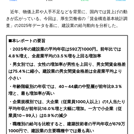
近年、物価上昇や人手不足などを背景に、国内では賃上げの動
きが広がっている。今回は、厚生労働省の「賃金構造基本統計調
査」の2025年データを基に、建設業の給与動向を分析した。
■本レポートの要旨
・2025年の建設業の平均年収は592万1000円。前年比では
4.8％増え、全産業平均の3.5％増を上回る増加率
・男女別では、女性の増加率が男性を上回り、男女間賃金格差
は75.4％に縮小。建設業の男女間賃金格差は全産業平均より
小さい
・年齢階級別の年収では、40～44歳の中堅層が前年比9.3％
増と、最も増加率が高い
・企業規模別では、大企業（従業員1000人以上）の1人当たり
平均年収が前年比16.0％増と大幅に増加。一方で小企業（従
業員10～99人）は0.9％の減少
・職種別の給与を比較すると、建築技術者の平均年収が679万
1000円で、建設業の主要職種中では最も高い