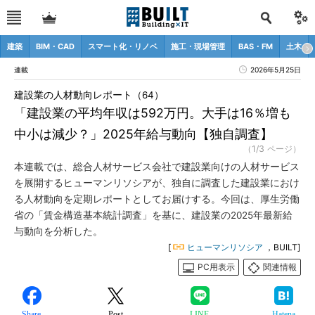
建築
BIM・CAD
スマート化・リノベ
施工・現場管理
BAS・FM
土木
連載
2026年5月25日
建設業の人材動向レポート（64）
「建設業の平均年収は592万円。大手は16％増も
中小は減少？」2025年給与動向【独自調査】
（1/3 ページ）
本連載では、総合人材サービス会社で建設業向けの人材サービス
を展開するヒューマンリソシアが、独自に調査した建設業におけ
る人材動向を定期レポートとしてお届けする。今回は、厚生労働
省の「賃金構造基本統計調査」を基に、建設業の2025年最新給
与動向を分析した。
[
ヒューマンリソシア
，BUILT]
PC用表示
関連情報
Share
Post
LINE
Hatena