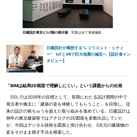
日建設計東京ビル1階の展示場
写真は全て筆者撮影
日建設計が構想する“レジリエント・シティ
ー” IoTとVRで巨大地震の減災へ【設計者イン
タビュー】
「BIMは結局2D画面で理解しにくい」という課題からの出発
DDLでは2026年の目標として、長期にわたる設計期間の中で
発注者や施主に「建築の姿を体験してもらうこと」を目指し、従
来の設計の範ちゅうを超えた取り組みを進めている。日建設計は
例年の東京建築祭ではアナログの2D図面を多数出品していた
が、今回はデジタル技術を図面と掛け合わせ、3次元の建築物の
姿をそのまま残す手法を模索した。