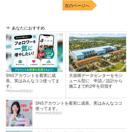
次のページへ
あなたにおすすめ
SNSアカウントを着実に成
大規模データセンターをモジ
長。実はみんなココ使ってま
ュール型に 申請／設計から
す。
施工まで約2年を目指す
PR(Dreaw合同会社)
SNSアカウントを着実に成長。実はみんなココ
使ってます。
PR(Dreaw合同会社)