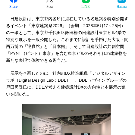
Share
Post
LINE
Hatena
日建設計は、東京都内各所に点在している名建築を特別公開す
るイベント「東京建築祭2026」（会期：2026年5月17～25日）
の一環として、東京都千代田区飯田橋の日建設計東京ビル1階で
特別な展示を一般公開した。これまでに設計を手掛けた大阪・関
西万博の「迎賓館」と「日本館」、そして日建設計の共創空間
「PYNT（ピント）東京」を含む東京ビルのそれぞれの建築物を
新たな表現で体験できる趣向だ。
展示を企画したのは、社内のDX推進組織「デジタルデザイン
ラボ（Digital Design Lab：DDL）」。DDL デザイングループの
戸田勇登氏に、DDLが考える建築設計DXの方向性と本展示の狙
いを聞いた。