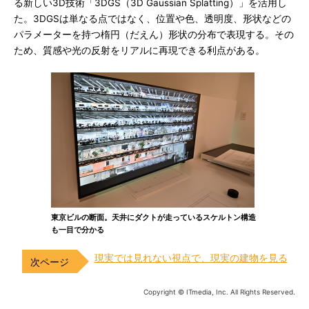
る新しい3D技術「3DGS（3D Gaussian Splatting）」を活用し
た。3DGSは単なる点ではなく、位置や色、透明度、形状などの
パラメーターを持つ楕円（だえん）形状の分布で表現する。その
ため、質感や光の反射をリアルに再現できる利点がある。
東京ビルの断面。天井にダクトが走っているスケルトン構造
も一目で分かる
現実では見れない視点で、現実の建物を見る
Copyright © ITmedia, Inc. All Rights Reserved.