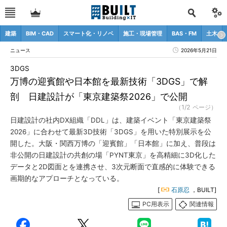
建築
BIM・CAD
スマート化・リノベ
施工・現場管理
BAS・FM
土木
ニュース
2026年5月21日
3DGS
万博の迎賓館や日本館を最新技術「3DGS」で解
剖 日建設計が「東京建築祭2026」で公開
（1/2 ページ）
日建設計の社内DX組織「DDL」は、建築イベント「東京建築祭
2026」に合わせて最新3D技術「3DGS」を用いた特別展示を公
開した。大阪・関西万博の「迎賓館」「日本館」に加え、普段は
非公開の日建設計の共創の場「PYNT東京」を高精細に3D化した
データと2D図面とを連携させ、3次元断面で直感的に体験できる
画期的なアプローチとなっている。
[
石原忍
，BUILT]
PC用表示
関連情報