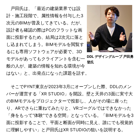
戸田氏は、「最近の建築業界では設
計・施工段階で、属性情報を付与した3
次元のBIMが普及してきている。だが、
設計者も確認の際はPCのフラットな画
面に投影するため、結局は2次元に落と
し込まれてしまう。BIMモデルを閲覧す
るにも専用ソフトウェアが必要で、3D
DDL デザイングループ 戸田勇
モデルがあってもクライアントを含む一
登氏
般の人が、建築の情報を知れる環境が今
はない」と、出発点になった課題を話す。
そこでPYNT東京が2023年3月にオープンした際、DDLのメン
バーが運営する「XR STUDIO」を開設。壁と天井の3面に実寸大
のBIMモデルをプロジェクターで投影し、人がその場に座った
り、ARでさらに重ねてみたりと、VRゴーグルではできなかった
「身をもって“体験”できる空間」となっている。「BIMモデルを3
面に投影することで、平面と断面が同時に見え、誰にでも視覚的
に理解しやすい」と戸田氏はXR STUDIOの狙いを説明する。