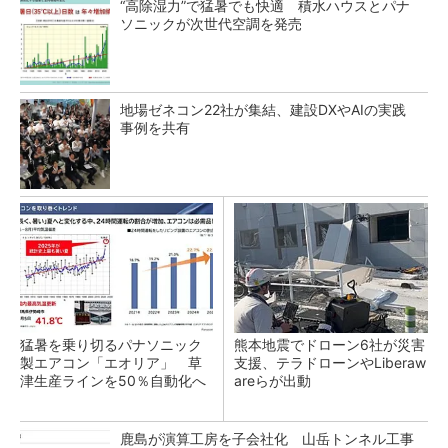
“高除湿力”で猛暑でも快適 積水ハウスとパナ
ソニックが次世代空調を発売
地場ゼネコン22社が集結、建設DXやAIの実践
事例を共有
猛暑を乗り切るパナソニック
熊本地震でドローン6社が災害
製エアコン「エオリア」 草
支援、テラドローンやLiberaw
津生産ラインを50％自動化へ
areらが出動
鹿島が演算工房を子会社化 山岳トンネル工事