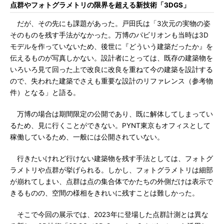
点群やフォトグラメトリの限界を超える新技術「3DGS」
だが、その先にも課題があった。戸田氏は「3次元の実物の姿
そのものを残す手法がなかった。万博のパビリオンも当時は3D
モデルを作っていないため、後世に『どういう建築だったか』を
伝えるものが写真しかない。設計者にとっては、既存の建築物を
いろいろ見て回った上で改良に改良を重ねて今の建築を設計する
ので、失われた建築でさえも重要な設計のリファレンス（参考物
件）となる」と語る。
万博の場合は期間限定の公開であり、既に解体してしまってい
るため、見に行くことができない。PYNT東京もオフィスとして
稼働しているため、一般には公開されていない。
行きたいけれど行けない建築物を残す手法としては、フォトグ
ラメトリや点群が挙げられる。しかし、フォトグラメトリは細部
が崩れてしまい、点群は点の集合体でかたちの外側だけは表示で
きるものの、空間の様相をきれいに残すことは難しかった。
そこで今回の展示では、2023年に登場した点群計測とは異な