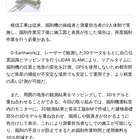
根伐工事は従来、掘削機の操縦者と測量担当者の2人体制で実
施し、掘削作業完了後に施工図と差異が生じた場合は、再度掘削
作業を行う必要がある。
G-Earthworkは、レーザーで観測した3Dデータをもとに自己位
置認識とマッピングを行うLiDAR SLAMにより、リアルタイムに
掘削機の位置と地形の変化を計測。GPSを使用しないため都市部
など衛星の捕捉が不安定な場所でも安定して運用でき、より精度
の高い計測が可能だ。
また、周囲の地形の観測結果をマッピングして、3Dモデルと
重ね合わせることができる。今回の取り組みでは、掘削機運転室
内のモニターに、3D観測結果と長谷工版BIMで作成した建物基礎
部分の3Dモデルを重ね合わせ、掘残しや掘過ぎが分かるように
色分けして表示。これにより測量担当者なしでの施工が可能にな
り、掘削の手戻りが防止できるため掘削作業時間と使用燃料を
30％削減する。