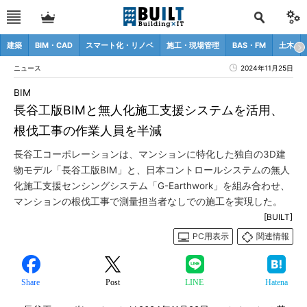
建築
BIM・CAD
スマート化・リノベ
施工・現場管理
BAS・FM
土木
ニュース
2024年11月25日
BIM
長谷工版BIMと無人化施工支援システムを活用、
根伐工事の作業人員を半減
長谷工コーポレーションは、マンションに特化した独自の3D建
物モデル「長谷工版BIM」と、日本コントロールシステムの無人
化施工支援センシングシステム「G-Earthwork」を組み合わせ、
マンションの根伐工事で測量担当者なしでの施工を実現した。
[BUILT]
PC用表示
関連情報
Share
Post
LINE
Hatena