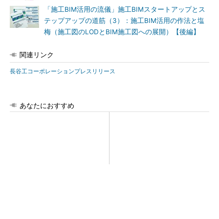
「施工BIM活用の流儀」施工BIMスタートアップとス
テップアップの道筋（3）：施工BIM活用の作法と塩
梅（施工図のLODとBIM施工図への展開）【後編】
関連リンク
長谷工コーポレーションプレスリリース
あなたにおすすめ
SNSアカウントを着実に成
昇降機トップメーカーが技術
長。実はみんなココ使ってま
の裏側公開 日本オーチスが
す。
「大人の社会科見学」開催
PR(Dreaw合同会社)