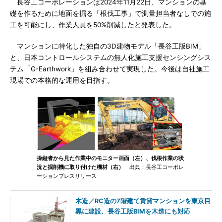
長谷工コーポレーションは2024年11月22日、マンションの基
礎を作るために地面を掘る「根伐工事」で測量担当者なしでの施
工を可能にし、作業人員を50%削減したと発表した。
マンションに特化した独自の3D建物モデル「長谷工版BIM」
と、日本コントロールシステムの無人化施工支援センシングシス
テム「G-Earthwork」を組み合わせて実現した。今後は自社施工
現場での本格的な運用を目指す。
操縦者から見た作業中のモニター画面（左）、伐根作業の状
況と掘削機に取り付けた機材（右）
出典：長谷工コーポレ
ーションプレスリリース
木造／RC造の7階建て賃貸マンションを東京目
黒に建設、長谷工版BIMを木造にも対応