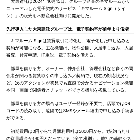
大東建託は2024年10月15日、グループ企業のキマルームがリ
ニューアルした電子契約のサービス「キマルーム Sign（サイ
ン）」の販売を不動産会社向けに開始した。
先行導入した大東建託グループは、電子契約率が前年より倍増
キマルーム Signは賃貸取引に特化し、電子化した申し込みと
契約が可能になる。主な機能は、物件公開、入居申し込み、入居
審査、付帯申請、IT重説、電子契約を備える。
部屋を借りる方、オーナー、仲介会社、管理会社など多くの関
係者が関わる賃貸取引の申し込み／契約で、現在の対応状況な
ど、次のアクションが初見でも直感で分かるナビゲーション機能
や同一画面で関係者とチャットができる機能を搭載している。
部屋を借りる方の場合はユーザー登録が不要で、店頭ではQR
コードの読み取り、遠隔ではSMSやメール経由で申し込み手続き
ができる。
初期費用は0円からで月額利用料は5000円から。1契約当たり
の従量課金が190円となっている（全て税別）。他社の基幹シス