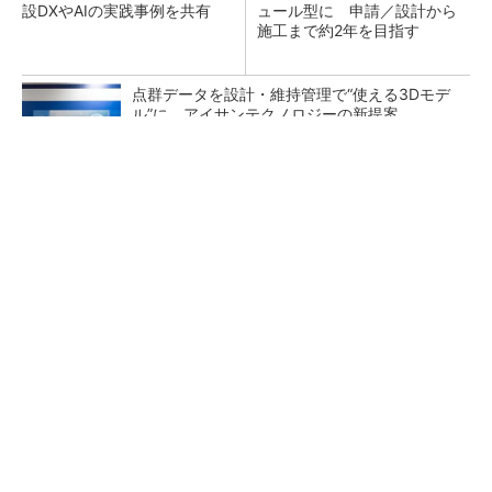
設DXやAIの実践事例を共有
ュール型に 申請／設計から
施工まで約2年を目指す
点群データを設計・維持管理で“使える3Dモデ
ル”に アイサンテクノロジーの新提案
熊本地震でドローン6社が災害支援、テラドロ
ーンやLiberawareらが出動
鹿島が演算工房を子会社化 山岳トンネル工事
の建設ICTを内製化