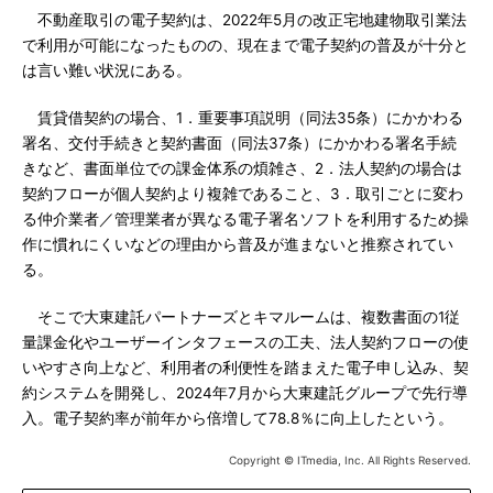
不動産取引の電子契約は、2022年5月の改正宅地建物取引業法
で利用が可能になったものの、現在まで電子契約の普及が十分と
は言い難い状況にある。
賃貸借契約の場合、1．重要事項説明（同法35条）にかかわる
署名、交付手続きと契約書面（同法37条）にかかわる署名手続
きなど、書面単位での課金体系の煩雑さ、2．法人契約の場合は
契約フローが個人契約より複雑であること、3．取引ごとに変わ
る仲介業者／管理業者が異なる電子署名ソフトを利用するため操
作に慣れにくいなどの理由から普及が進まないと推察されてい
る。
そこで大東建託パートナーズとキマルームは、複数書面の1従
量課金化やユーザーインタフェースの工夫、法人契約フローの使
いやすさ向上など、利用者の利便性を踏まえた電子申し込み、契
約システムを開発し、2024年7月から大東建託グループで先行導
入。電子契約率が前年から倍増して78.8％に向上したという。
Copyright © ITmedia, Inc. All Rights Reserved.