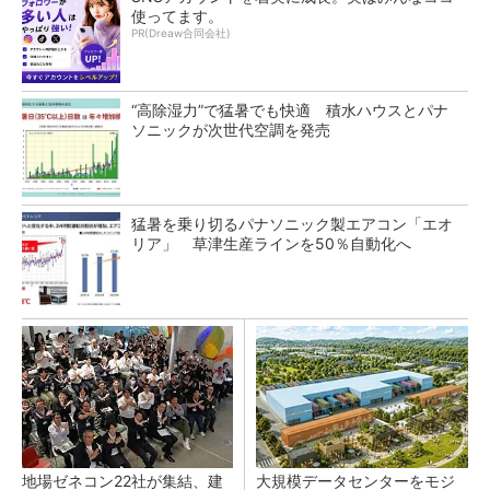
使ってます。
PR(Dreaw合同会社)
“高除湿力”で猛暑でも快適 積水ハウスとパナ
ソニックが次世代空調を発売
猛暑を乗り切るパナソニック製エアコン「エオ
リア」 草津生産ラインを50％自動化へ
地場ゼネコン22社が集結、建
大規模データセンターをモジ