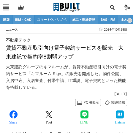
建築
BIM・CAD
スマート化・リノベ
施工・現場管理
BAS・FM
土木
ニュース
2024年10月29日
不動産テック
賃貸不動産取引向け電子契約サービスを販売 大
東建託で契約率8割弱アップ
大東建託グループのキマルームが、賃貸不動産取引向けの電子契
約サービス「キマルーム Sign」の販売を開始した。物件公開、
入居申込、入居審査、付帯申請、IT重説、電子契約といった機能
を搭載している。
[BUILT]
PC用表示
関連情報
Share
Post
LINE
Hatena