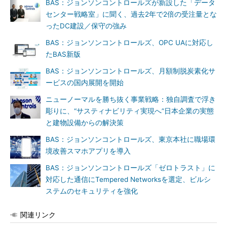
BAS：ジョンソンコントロールズが新設した「データ
センター戦略室」に聞く、過去2年で2倍の受注量とな
ったDC建設／保守の強み
BAS：ジョンソンコントロールズ、OPC UAに対応し
たBAS新版
BAS：ジョンソンコントロールズ、月額制脱炭素化サ
ービスの国内展開を開始
ニューノーマルを勝ち抜く事業戦略：独自調査で浮き
彫りに、“サスティナビリティ実現へ”日本企業の実態
と建物設備からの解決策
BAS：ジョンソンコントロールズ、東京本社に職場環
境改善スマホアプリを導入
BAS：ジョンソンコントロールズ「ゼロトラスト」に
対応した通信にTempered Networksを選定、ビルシ
ステムのセキュリティを強化
関連リンク