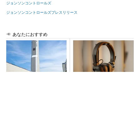
ジョンソンコントロールズ
ジョンソンコントロールズプレスリリース
あなたにおすすめ
昇降機トップメーカーが技術
音楽シーンを支えた64年の歴
の裏側公開 日本オーチスが
史、このヘッドホンで感じて
「大人の社会科見学」開催
みて
PR(Marshall Group AB)
ピアスをしてても痛くないヘッドホンがありま
した
PR(Marshall Group AB)