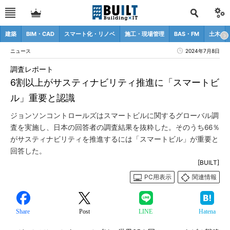
建築
BIM・CAD
スマート化・リノベ
施工・現場管理
BAS・FM
土木
ニュース
2024年7月8日
調査レポート
6割以上がサスティナビリティ推進に「スマートビ
ル」重要と認識
ジョンソンコントロールズはスマートビルに関するグローバル調
査を実施し、日本の回答者の調査結果を抜粋した。そのうち66％
がサスティナビリティを推進するには「スマートビル」が重要と
回答した。
[BUILT]
PC用表示
関連情報
Share
Post
LINE
Hatena