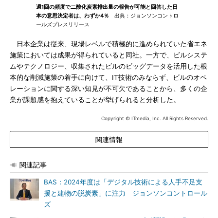
週1回の頻度で二酸化炭素排出量の報告が可能と回答した日
本の意思決定者は、わずか4％
出典：ジョンソンコントロ
ールズプレスリリース
日本企業は従来、現場レベルで積極的に進められていた省エネ
施策においては成果が得られていると同社。一方で、ビルシステ
ムやテクノロジー、収集されたビルのビッグデータを活用した根
本的な削減施策の着手に向けて、IT技術のみならず、ビルのオペ
レーションに関する深い知見が不可欠であることから、多くの企
業が課題感を抱えていることが挙げられると分析した。
Copyright © ITmedia, Inc. All Rights Reserved.
関連情報
関連記事
BAS：2024年度は「デジタル技術による人手不足支
援と建物の脱炭素」に注力 ジョンソンコントロール
ズ