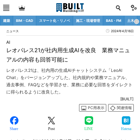
建築
BIM・CAD
スマート化・リノベ
施工・現場管理
BAS・FM
土木
ニュース
2024年4月16日
AI
レオパレス21が社内用生成AIを改良 業務マニュ
アルの内容も回答可能に
レオパレス21は、社内用の生成AIチャットシステム「LeoAI
Chat」をバージョンアップした。社内規約や業務マニュアル、
過去事例、FAQなどを学習させ、業務に必要な回答をダイレクト
に得られるように改良した。
[BUILT]
PC用表示
関連情報
Share
Post
LINE
Hatena