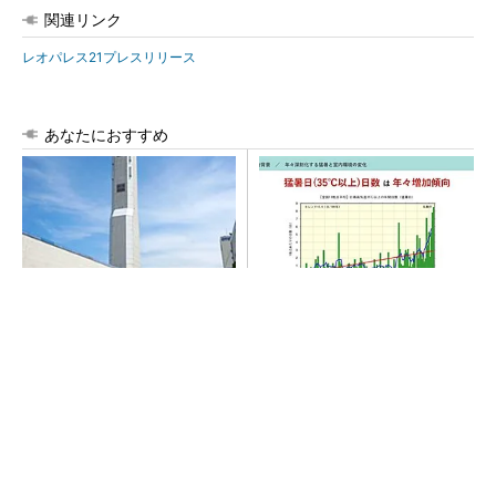
関連リンク
レオパレス21プレスリリース
あなたにおすすめ
昇降機トップメーカーが技術
“高除湿力”で猛暑でも快適 積
の裏側公開 日本オーチスが
水ハウスとパナソニックが次
「大人の社会科見学」開催
世代空調を発売
SNSアカウントを着実に成長。実はみんなココ
使ってます。
PR(Dreaw合同会社)