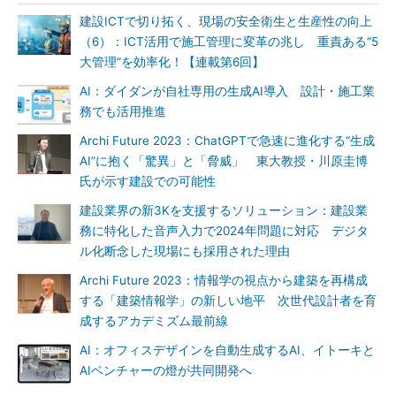
建設ICTで切り拓く、現場の安全衛生と生産性の向上
（6）：ICT活用で施工管理に変革の兆し 重責ある“5
大管理”を効率化！【連載第6回】
AI：ダイダンが自社専用の生成AI導入 設計・施工業
務でも活用推進
Archi Future 2023：ChatGPTで急速に進化する“生成
AI”に抱く「驚異」と「脅威」 東大教授・川原圭博
氏が示す建設での可能性
建設業界の新3Kを支援するソリューション：建設業
務に特化した音声入力で2024年問題に対応 デジタ
ル化断念した現場にも採用された理由
Archi Future 2023：情報学の視点から建築を再構成
する「建築情報学」の新しい地平 次世代設計者を育
成するアカデミズム最前線
AI：オフィスデザインを自動生成するAI、イトーキと
AIベンチャーの燈が共同開発へ