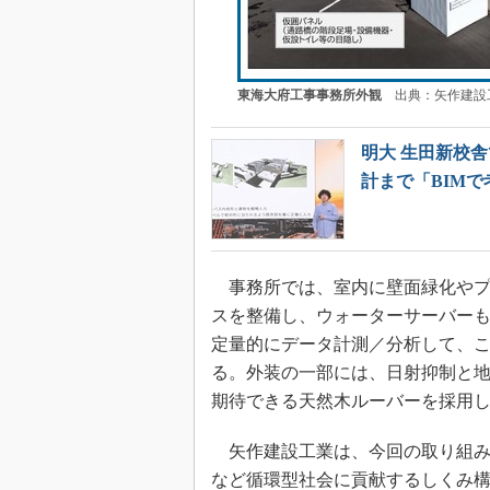
東海大府工事事務所外観
出典：矢作建設
明大 生田新校
計まで「BIMで
事務所では、室内に壁面緑化やプ
スを整備し、ウォーターサーバー
定量的にデータ計測／分析して、
る。外装の一部には、日射抑制と地
期待できる天然木ルーバーを採用
矢作建設工業は、今回の取り組み
など循環型社会に貢献するしくみ