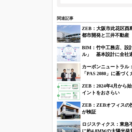
関連記事
ZEB：大阪市此花区酉
都市開発と三井不動産
BIM：竹中工務店、設
ル」 基本設計に全社
カーボンニュートラル
「PAS 2080」に基
ZEB：2024年4月
イントをおさらい
ZEB：ZEBオフィス
が検証
ロジスティクス：東急不
に約4.8MWの太陽光発