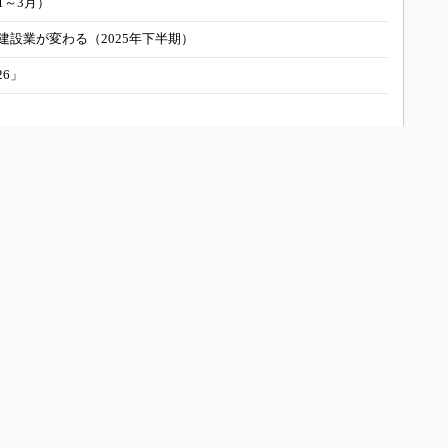
1～3月）
建設業が変わる（2025年下半期）
26」
UILTについて
会員メニュー
お問い合わせ/運営者情報
新規読者登録（メルマガ購読）
メディアガイド
登録内容変更
広告について
BUILT Special
サイトマップ