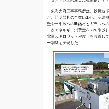
東海大府工事事務所は、鉄骨造3階
だ。照明器具の全数LED化、空調
壁や一部床への断熱材とガラスへ
一次エネルギー消費量を53％削減
電量52キロワット程度）を設置し
ー削減を実現した。