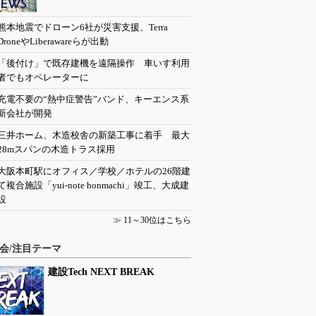
熊本地震でドローン6社が災害支援、Terra
DroneやLiberawareらが出動
「後付け」で既存建機を遠隔操作 車いす利用
者でもオペレーターに
充電不要の“熱中症警告”バンド、キーエンス系
新会社が開発
三井ホーム、木造校舎の新築工事に着手 最大
28mスパンの木造トラス採用
大阪本町駅にオフィス／学校／ホテルの26階建
て複合施設「yui-note honmachi」竣工、大成建
設
≫
11～30位はこちら
会/注目テーマ
建設Tech NEXT BREAK