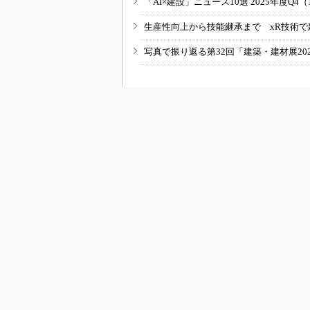
「AI×建設」ニュース10選 2025年度Q4（
生産性向上から技能継承まで xR技術で
写真で振り返る第32回「建築・建材展20
RSSフィード
B
BUILT