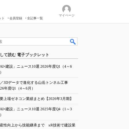
マイページ
ット
会員登録
全記事一覧
して読む 電子ブックレット
AI×建設」ニュース10選 2026年度Q1（4～6
）
I／3Dデータで進化する山岳トンネル工事
026年度Q1（4～6月）
要上場ゼネコン業績まとめ【2026年3月期】
AI×建設」ニュース10選 2025年度Q4（1～3
）
産性向上から技能継承まで xR技術で建設業