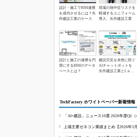
設計・施工でBIM連携
現場の熱中症リスクを
を成功させるには？矢
軽減するユニフォーム
作建設工業のケース
導入、矢作建設工業
設計と施工の連携を円
建設労災を未然に防ぐ
滑にするBIMのデータ
AIチャットボットを
ベースとは？
矢作建設工業とL is B
が開発
TechFactory ホワイトペーパー新着情報
「AI×建設」ニュース10選 2026年度Q1（
上場主要ゼネコン業績まとめ【2026年3