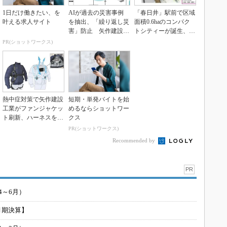
1日だけ働きたい、を
AIが過去の災害事例
「春日井」駅前で区域
叶える求人サイト
を抽出、「繰り返し災
面積0.6haのコンパク
害」防止 矢作建設工
トシティーが誕生、住
業が運用開始
宅棟や商業棟で構...
PR(ショットワークス)
熱中症対策で矢作建設
短期・単発バイトを始
工業がファンジャケッ
めるならショットワー
ト刷新、ハーネスを上
クス
から着る新仕様に
PR(ショットワークス)
Recommended by
PR
4～6月）
月期決算】