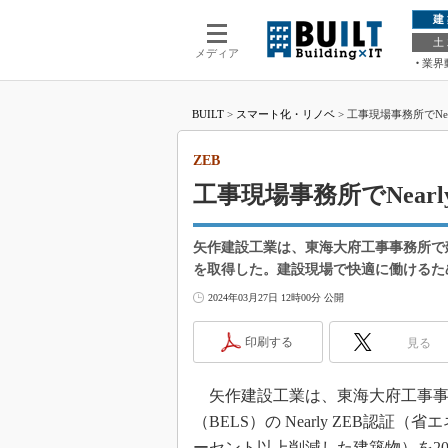
建
土
メディア
業界
BUILT
>
スマート化・リノベ
>
工事現場事務所でNea
ZEB
工事現場事務所でNear
矢作建設工業は、東海大府工事事務所で建築
を取得した。建設現場で快適に働けるた
2024年03月27日 12時00分 公開
印刷する
見る
矢作建設工業は、東海大府工事事
（BELS）の Nearly ZEB認
ーセント以上削減した建築物）を20