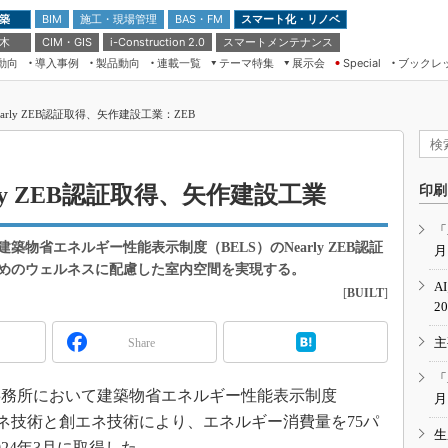
 築
施工・現場管理
BAS・FM
スマート化・リノベ
BIM
 木
CIM・GIS
スマートメンテナンス
i-Construction 2.0
動向
導入事例
製品動向
連載一覧
テーマ特集
展示会
ブックレ
Special
建設Tech NEXT BREAK
メンテナンス・レジリエンス
TOKYO2026
rly ZEB認証取得、矢作建設工業：ZEB
ドローンがもたらす建設業界の“ゲー
第8回 国際 建設・測量展
ムチェンジ” Ver.2.0
（CSPI2026）
脱3Kから新3Kへ導く建設×IT
第10回 JAPAN BUILD TOKYO－建
ly ZEB認証取得、矢作建設工業
印刷
築・土木・不動産の先端技術展－
“Society5.0”時代のスマートビル
Japan Drone 2023
VR／ARが描くモノづくりのミライ
「
物省エネルギー性能表示制度（BELS）のNearly ZEB認証
月
メンテナンス・レジリエンスOSAKA
2020
めのウェルネスに配慮した室内空間を実現する。
A
[
BUILT
]
日本 ものづくりワールド 2020
2
メンテナンス・レジリエンスTOKYO
主
Share
2019
IGAS2018
「
務所において建築物省エネルギー性能表示制度
月
証（省エネ技術と創エネ技術により、エネルギー消費量を75パ
生
24年3月に取得した。