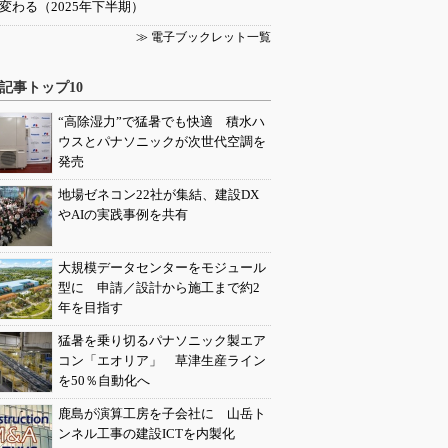
変わる（2025年下半期）
≫ 電子ブックレット一覧
記事トップ10
“高除湿力”で猛暑でも快適 積水ハ
ウスとパナソニックが次世代空調を
発売
地場ゼネコン22社が集結、建設DX
やAIの実践事例を共有
大規模データセンターをモジュール
型に 申請／設計から施工まで約2
年を目指す
猛暑を乗り切るパナソニック製エア
コン「エオリア」 草津生産ライン
を50％自動化へ
鹿島が演算工房を子会社に 山岳ト
ンネル工事の建設ICTを内製化