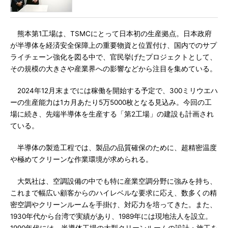
熊本第1工場は、TSMCにとって日本初の生産拠点。日本政府
が半導体を経済安全保障上の重要物資と位置付け、国内でのサプ
ライチェーン強化を図る中で、官民挙げたプロジェクトとして、
その規模の大きさや産業界への影響などから注目を集めている。
2024年12月末までには稼働を開始する予定で、300ミリウエハ
ーの生産能力は1カ月あたり5万5000枚となる見込み。今回の工
場に続き、先端半導体を生産する「第2工場」の建設も計画され
ている。
半導体の製造工程では、製品の品質確保のために、超精密温度
や極めてクリーンな作業環境が求められる。
大気社は、空調設備の中でも特に産業空調分野に強みを持ち、
これまで幅広い顧客からのハイレベルな要求に応え、数多くの精
密空調やクリーンルームを手掛け、対応力を培ってきた。また、
1930年代から台湾で実績があり、1989年には現地法人を設立。