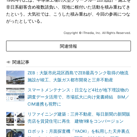
1990年代には、半導体工場の大型クリーンルームの設計・施工を
非日系顧客含め複数請負い、現地に根付いた活動を積み重ねてき
たという。大気社では、こうした積み重ねが、今回の参画につな
がったとしている。
Copyright © ITmedia, Inc. All Rights Reserved.
関連情報
関連記事
ZEB：大阪市此花区酉島でZEB最高ランク取得の物流
施設が竣工、大阪ガス都市開発と三井不動産
スマートメンテナンス：日立など4社が地下埋設物の
調査データ活用で、市場拡大に向け覚書締結 BIM／
CIM連携も視野に
リファイニング建築：三井不動産、毎日新聞の新聞販
売店を賃貸住宅に再生 建物1棟をコンバージョン
ロボット：月面探査機「YAOKI」を転用した天井裏点