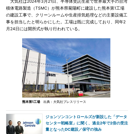
大気社は2024年3月21日、半導体受託生産で世界最大手の台湾
積体電路製造（TSMC）が熊本県菊陽町に建設した熊本第1工場
の建設工事で、クリーンルームや生産排気処理などの主要設備工
事を担当したと明らかにした。工場は既に完成しており、同年2
月24日には開所式が執り行われている。
熊本第1工場
出典：大気社プレスリリース
ジョンソンコントロールズが新設した「データ
センター戦略室」に聞く、過去2年で2倍の受注
量となったDC建設／保守の強み