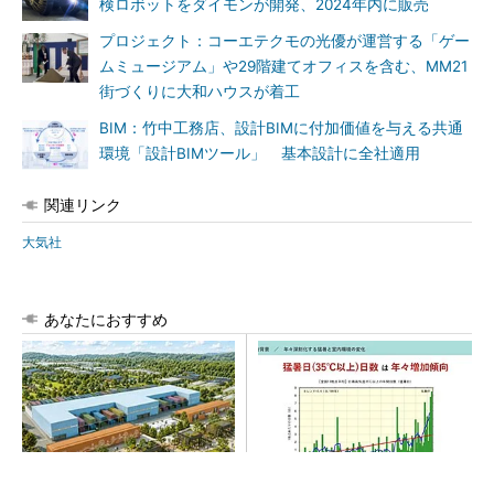
検ロボットをダイモンが開発、2024年内に販売
プロジェクト：コーエテクモの光優が運営する「ゲー
ムミュージアム」や29階建てオフィスを含む、MM21
街づくりに大和ハウスが着工
BIM：竹中工務店、設計BIMに付加価値を与える共通
環境「設計BIMツール」 基本設計に全社適用
関連リンク
大気社
あなたにおすすめ