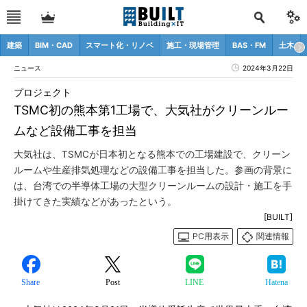
建築
BIM・CAD
スマート化・リノベ
施工・現場管理
BAS・FM
土木
ニュース
2024年3月22日
プロジェクト
TSMC初の熊本第1工場で、大気社がクリーンルー
ムなど設備工事を担当
大気社は、TSMCが日本初となる熊本での工場建設で、クリーン
ルームや生産排気処理などの設備工事を担当した。参画の背景に
は、台湾での半導体工場の大型クリーンルームの設計・施工を手
掛けてきた実績などがあったという。
[BUILT]
PC用表示
関連情報
Share
Post
LINE
Hatena