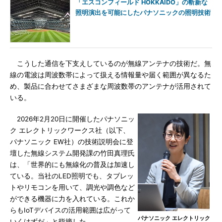
「エスコンフィールド HOKKAIDO」の斬新な
照明演出を可能にしたパナソニックの照明技術
こうした通信を下支えしているのが無線アンテナの技術だ。無
線の電波は周波数帯によって扱える情報量や届く範囲が異なるた
め、製品に合わせてさまざまな周波数帯のアンテナが活用されて
いる。
2026年2月20日に開催したパナソニッ
ク エレクトリックワークス社（以下、
パナソニック EW社）の技術説明会に登
壇した無線システム開発課の竹田真理氏
は、「世界的にも無線化の普及は加速し
ている。当社のLED照明でも、タブレッ
トやリモコンを用いて、調光や調色など
ができる機器に力を入れている。これか
らもIoTデバイスの活用範囲は広がって
パナソニック エレクトリック
いくはずだ」と指摘した。