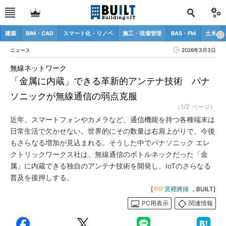
建築
BIM・CAD
スマート化・リノベ
施工・現場管理
BAS・FM
土木
ニュース
2026年3月3日
無線ネットワーク
「金属に内蔵」できる革新的アンテナ技術 パナ
ソニックが無線通信の弱点克服
（1/2 ページ）
近年、スマートフォンやカメラなど、通信機能を持つ各種端末は
日常生活で欠かせない。世界的にその数量は右肩上がりで、今後
もさらなる増加が見込まれる。そうした中でパナソニック エレ
クトリックワークス社は、無線通信のボトルネックだった「金
属」に内蔵できる独自のアンテナ技術を開発し、IoTのさらなる
普及を後押しする。
[
宮裡將揮
，BUILT]
PC用表示
関連情報