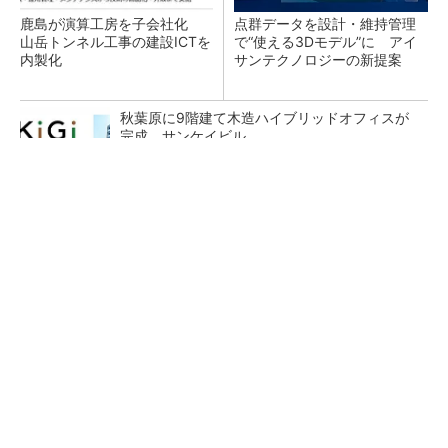
鹿島が演算工房を子会社化
点群データを設計・維持管理
山岳トンネル工事の建設ICTを
で“使える3Dモデル”に アイ
内製化
サンテクノロジーの新提案
秋葉原に9階建て木造ハイブリッドオフィスが
完成 サンケイビル
PLATEAUビジョン2026を公表 AIで3D都市モ
デルの整備／更新を効率化
点群や3DGSなどの実務利用を支援、3Dスキャ
ナー「Lixel K2」