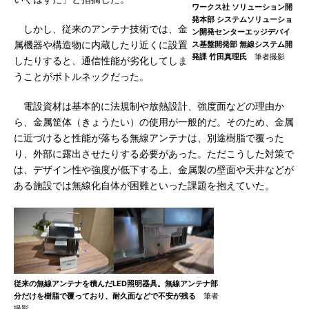
ワークス社 ソリューション開
発本部 システムソリューショ
しかし、従来のアンテナ技術では、金
ン開発センターエッジデバイ
属機器や構造物に内蔵したり近くに設置
ス基盤開発部 無線システム開
発課 竹田真理氏
筆者撮影
したりすると、通信性能が劣化してしま
うことがボトルネックだった。
電設資材は基本的に法規制や放熱設計、強度面などの理由か
ら、金属筐体（きょうたい）の使用が一般的だ。そのため、金属
に近づけると性能が落ちる無線アンテナは、別途樹脂で覆った
り、外部に露出させたりする必要があった。ただこうした対策で
は、デザイン性や強度が低下する上、金属製の壁面や天井などが
ある施設では無線化自体が困難といった課題を抱えていた。
従来の無線アンテナを積んだLED照明器具。無線アンテナ部
分だけを樹脂で覆っており、耐久面などで不安が残る
筆者
撮影