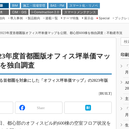
 築
施工・現場管理
BAS・FM
スマート化・リノベ
BIM
 木
CIM・GIS
スマートメンテナンス
i-Construction 2.0
動向
導入事例
製品動向
連載一覧
テーマ特集
展示会
ブックレ
Special
建設Tech NEXT BREAK
メンテナンス・レジリエンス
TOKYO2026
2023年度首都圏版オフィス坪単価マップを公開、都心部600棟を独自調査：不動産市況
ドローンがもたらす建設業界の“ゲー
第8回 国際 建設・測量展
ムチェンジ” Ver.2.0
（CSPI2026）
脱3Kから新3Kへ導く建設×IT
第10回 JAPAN BUILD TOKYO－建
23年度首都圏版オフィス坪単価マッ
印刷
築・土木・不動産の先端技術展－
“Society5.0”時代のスマートビル
棟を独自調査
Japan Drone 2023
VR／ARが描くモノづくりのミライ
「
月
メンテナンス・レジリエンスOSAKA
2020
首都圏を対象にした「オフィス坪単価マップ」の2023年版
A
日本 ものづくりワールド 2020
2
[
BUILT
]
メンテナンス・レジリエンスTOKYO
主
2019
IGAS2018
Share
「
月
6日、都心部のオフィスビル約600棟の空室フロア状況を
生