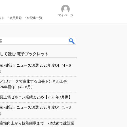
マイページ
ット
会員登録
全記事一覧
して読む 電子ブックレット
AI×建設」ニュース10選 2026年度Q1（4～6
）
I／3Dデータで進化する山岳トンネル工事
026年度Q1（4～6月）
要上場ゼネコン業績まとめ【2026年3月期】
AI×建設」ニュース10選 2025年度Q4（1～3
）
産性向上から技能継承まで xR技術で建設業