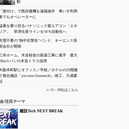
動
「後付け」で既存建機を遠隔操作 車いす利用
者でもオペレーターに
猛暑を乗り切るパナソニック製エアコン「エオ
リア」 草津生産ラインを50％自動化へ
充電不要の“熱中症警告”バンド、キーエンス系
新会社が開発
三井ホーム、木造校舎の新築工事に着手 最大
28mスパンの木造トラス採用
大阪本町駅にオフィス／学校／ホテルの26階建
て複合施設「yui-note honmachi」竣工、大成建
設
≫
11～30位はこちら
会/注目テーマ
建設Tech NEXT BREAK