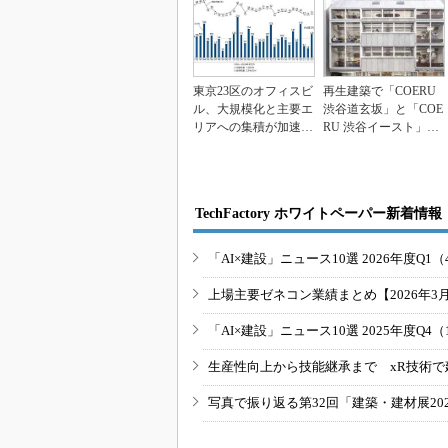
東京23区のオフィスビ
再生建築で「COERU
ル、大規模化と主要エ
渋谷道玄坂」と「COE
リアへの集積が加速
RU 渋谷イースト」を
森ビル調べ
改修、東急不...
TechFactory ホワイトペーパー新着情報
「AI×建設」ニュース10選 2026年度Q1（
上場主要ゼネコン業績まとめ【2026年3
「AI×建設」ニュース10選 2025年度Q4（
生産性向上から技能継承まで xR技術で
写真で振り返る第32回「建築・建材展20