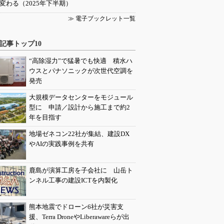
変わる（2025年下半期）
≫ 電子ブックレット一覧
記事トップ10
“高除湿力”で猛暑でも快適 積水ハ
ウスとパナソニックが次世代空調を
発売
大規模データセンターをモジュール
型に 申請／設計から施工まで約2
年を目指す
地場ゼネコン22社が集結、建設DX
やAIの実践事例を共有
鹿島が演算工房を子会社に 山岳ト
ンネル工事の建設ICTを内製化
熊本地震でドローン6社が災害支
援、Terra DroneやLiberawareらが出