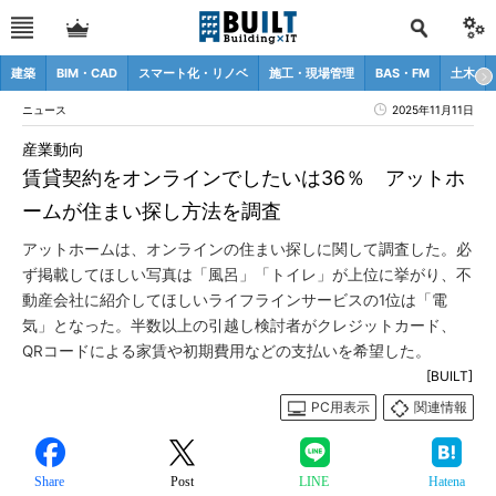
建築
BIM・CAD
スマート化・リノベ
施工・現場管理
BAS・FM
土木
ニュース
2025年11月11日
産業動向
賃貸契約をオンラインでしたいは36％ アットホ
ームが住まい探し方法を調査
アットホームは、オンラインの住まい探しに関して調査した。必
ず掲載してほしい写真は「風呂」「トイレ」が上位に挙がり、不
動産会社に紹介してほしいライフラインサービスの1位は「電
気」となった。半数以上の引越し検討者がクレジットカード、
QRコードによる家賃や初期費用などの支払いを希望した。
[BUILT]
PC用表示
関連情報
Share
Post
LINE
Hatena