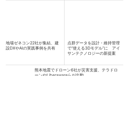
地場ゼネコン22社が集結、建
点群データを設計・維持管理
設DXやAIの実践事例を共有
で“使える3Dモデル”に アイ
サンテクノロジーの新提案
熊本地震でドローン6社が災害支援、テラドロ
ーンやLiberawareらが出動
鹿島が演算工房を子会社化 山岳トンネル工事
の建設ICTを内製化