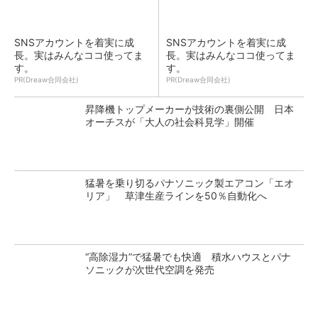
SNSアカウントを着実に成
SNSアカウントを着実に成
長。実はみんなココ使ってま
長。実はみんなココ使ってま
す。
す。
PR(Dreaw合同会社)
PR(Dreaw合同会社)
昇降機トップメーカーが技術の裏側公開 日本
オーチスが「大人の社会科見学」開催
猛暑を乗り切るパナソニック製エアコン「エオ
リア」 草津生産ラインを50％自動化へ
“高除湿力”で猛暑でも快適 積水ハウスとパナ
ソニックが次世代空調を発売