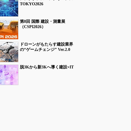
TOKYO2026
第8回 国際 建設・測量展
（CSPI2026）
ドローンがもたらす建設業界
の“ゲームチェンジ” Ver.2.0
脱3Kから新3Kへ導く建設×IT