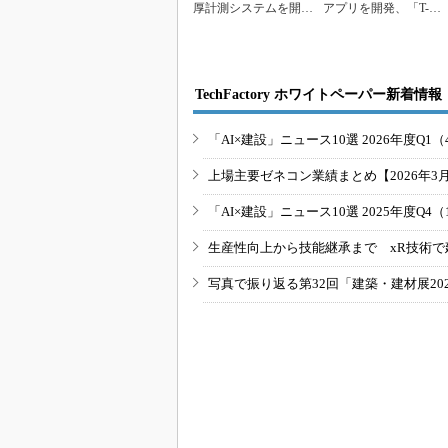
厚計測システムを開
アプリを開発、「T-iD
発、大成建設
igital F...
TechFactory ホワイトペーパー新着情報
「AI×建設」ニュース10選 2026年度Q1（
上場主要ゼネコン業績まとめ【2026年3
「AI×建設」ニュース10選 2025年度Q4（
生産性向上から技能継承まで xR技術で
写真で振り返る第32回「建築・建材展20