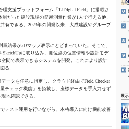
管理支援プラットフォーム「T-iDigital Field」に搭載さ
体制だった建設現場の簡易測量作業が1人で行える他、
共有できる。2023年の開発以来、大成建設やグループ
。
rでは、測量結果が2Dマップ表示にとどまっていた。そこで、
データをSketchUpに取り込み、測位点の位置情報や設計モデ
D空間で表示できるシステムを開発。これにより設計
を図る。
タを任意に指定し、クラウド経由でField Checker
測量チェック機能」を搭載し、座標データを手入力せず
を現地確認できる。
展示
でテスト運用を行いながら、本格導入に向け機能改善