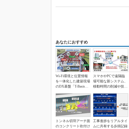
あなたにおすすめ
Wi-Fi環境と位置情報
スマホやPCで遠隔臨
を一体化した建築現場
場可能な新システム、
のDX基盤「T-Basis
移動時間の削減や技能
X」を大成...
継承に貢献
トンネル切羽アーチ面
工事進捗をリアルタイ
のコンクリート吹付け
ムに共有する歩掛記録