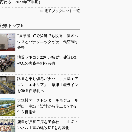
変わる（2025年下半期）
≫ 電子ブックレット一覧
記事トップ10
“高除湿力”で猛暑でも快適 積水ハ
ウスとパナソニックが次世代空調を
発売
地場ゼネコン22社が集結、建設DX
やAIの実践事例を共有
猛暑を乗り切るパナソニック製エア
コン「エオリア」 草津生産ライン
を50％自動化へ
大規模データセンターをモジュール
型に 申請／設計から施工まで約2
年を目指す
鹿島が演算工房を子会社に 山岳ト
ンネル工事の建設ICTを内製化