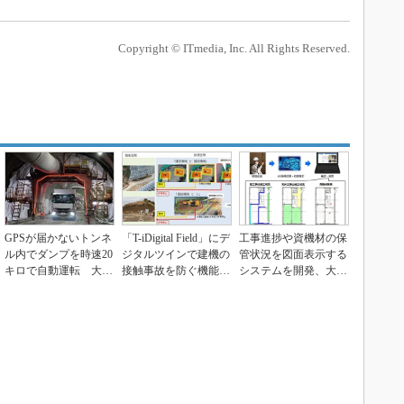
Copyright © ITmedia, Inc. All Rights Reserved.
GPSが届かないトンネ
「T-iDigital Field」にデ
工事進捗や資機材の保
ル内でダンプを時速20
ジタルツインで建機の
管状況を図面表示する
キロで自動運転 大成
接触事故を防ぐ機能
システムを開発、大成
建設
を...
建設