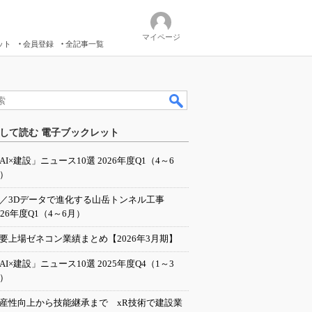
マイページ
ット
会員登録
全記事一覧
して読む 電子ブックレット
AI×建設」ニュース10選 2026年度Q1（4～6
）
I／3Dデータで進化する山岳トンネル工事
026年度Q1（4～6月）
要上場ゼネコン業績まとめ【2026年3月期】
AI×建設」ニュース10選 2025年度Q4（1～3
）
産性向上から技能継承まで xR技術で建設業