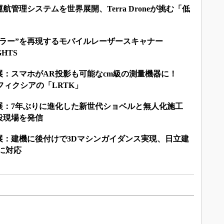
管理システムを世界展開、Terra Droneが挑む「低
カラー”を再現するモバイルレーザースキャナー
GHTS
量展：スマホがAR投影も可能なcm級の測量機器に！
フィクシアの「LRTK」
量展：7年ぶりに進化した新世代ショベルと無人化施工
設現場を発信
量展：建機に後付けで3Dマシンガイダンス実現、日立建
スに対応