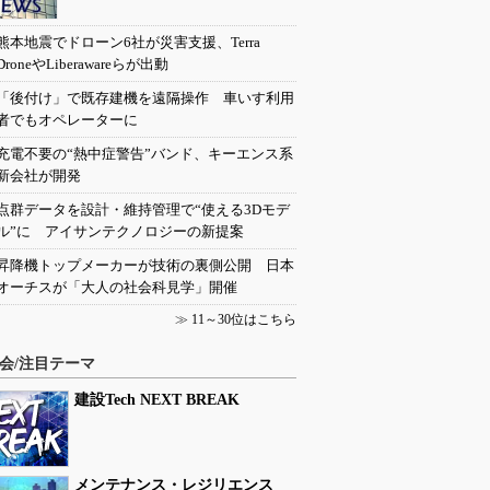
熊本地震でドローン6社が災害支援、Terra
DroneやLiberawareらが出動
「後付け」で既存建機を遠隔操作 車いす利用
者でもオペレーターに
充電不要の“熱中症警告”バンド、キーエンス系
新会社が開発
点群データを設計・維持管理で“使える3Dモデ
ル”に アイサンテクノロジーの新提案
昇降機トップメーカーが技術の裏側公開 日本
オーチスが「大人の社会科見学」開催
≫
11～30位はこちら
会/注目テーマ
建設Tech NEXT BREAK
メンテナンス・レジリエンス