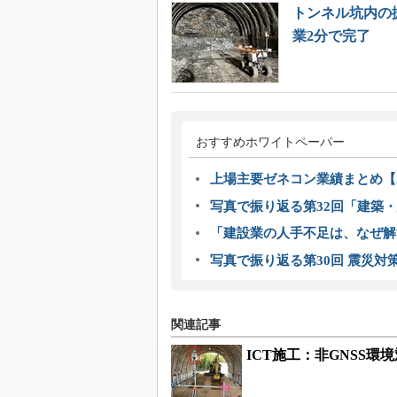
トンネル坑内の
業2分で完了
おすすめホワイトペーパー
上場主要ゼネコン業績まとめ【2
写真で振り返る第32回「建築・建
「建設業の人手不足は、なぜ解
写真で振り返る第30回 震災対
関連記事
ICT施工：非GNSS