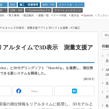
 築
施工・現場管理
BAS・FM
スマート化・リノベ
BIM
 木
CIM・GIS
スマートメンテナンス
i-Construction 2.0
動向
導入事例
製品動向
連載一覧
テーマ特集
展示会
ブックレ
Special
建設Tech NEXT BREAK
メンテナンス・レジリエンス
TOKYO2026
アルタイムで3D表示 測量支援アプリと3Dソフトを連携：ICT施工
ドローンがもたらす建設業界の“ゲー
第8回 国際 建設・測量展
ムチェンジ” Ver.2.0
（CSPI2026）
脱3Kから新3Kへ導く建設×IT
第10回 JAPAN BUILD TOKYO－建
リアルタイムで3D表示 測量支援ア
印刷
築・土木・不動産の先端技術展－
“Society5.0”時代のスマートビル
Japan Drone 2023
VR／ARが描くモノづくりのミライ
「
月
メンテナンス・レジリエンスOSAKA
2020
ecker」と3Dモデリングソフト「SketchUp」を連携し、測位情
A
日本 ものづくりワールド 2020
化できる新システムを開発した。
2
[
BUILT
]
メンテナンス・レジリエンスTOKYO
主
2019
IGAS2018
Share
「
月
設現場の測位情報をリアルタイムに処理し、3Dモデル上
生