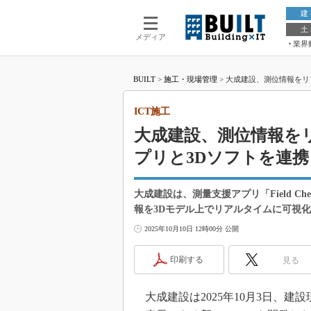
建
土
メディア
業界
BUILT
>
施工・現場管理
>
大成建設、測位情報をリ
ICT施工
大成建設、測位情報を
プリと3Dソフトを連携
大成建設は、測量支援アプリ「Field Ch
報を3Dモデル上でリアルタイムに可視
2025年10月10日 12時00分 公開
印刷する
見る
大成建設は2025年10月3日、建