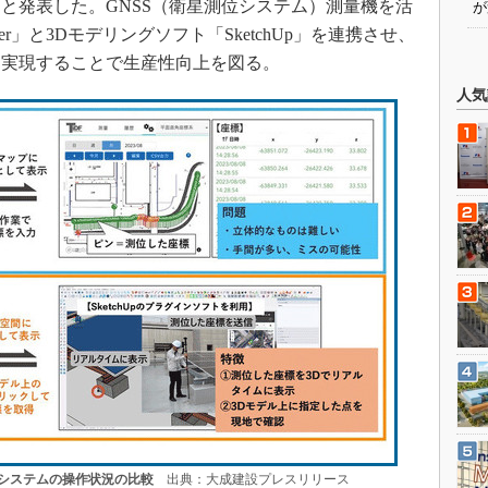
と発表した。GNSS（衛星測位システム）測量機を活
が
cker」と3Dモデリングソフト「SketchUp」を連携させ、
を実現することで生産性向上を図る。
人気
システムの操作状況の比較
出典：大成建設プレスリリース