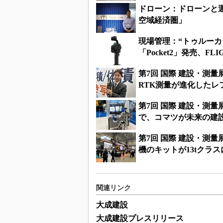
ドローン：ドローンと運航
空域経済圏」
現場管理：“トゥルー
「Pocket2」発売、FLI
第7回 国際 建設・測
RTK測量が進化したレ
第7回 国際 建設・測
で、コマツが未来の建
第7回 国際 建設・測
機のキットが13tクラ
関連リンク
大成建設
大成建設プレスリリース