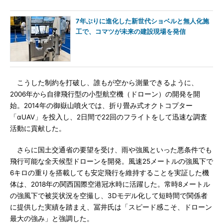
7年ぶりに進化した新世代ショベルと無人化施
工で、コマツが未来の建設現場を発信
こうした制約を打破し、誰もが空から測量できるように、
2006年から自律飛行型の小型航空機（ドローン）の開発を開
始。2014年の御嶽山噴火では、折り畳み式オクトコプター
「αUAV」を投入し、2日間で22回のフライトをして迅速な調査
活動に貢献した。
さらに国土交通省の要望を受け、雨や強風といった悪条件でも
飛行可能な全天候型ドローンを開発。風速25メートルの強風下で
6キロの重りを搭載しても安定飛行を維持することを実証した機
体は、2018年の関西国際空港冠水時に活躍した。常時8メートル
の強風下で被災状況を空撮し、3Dモデル化して短時間で関係者
に提供した実績を踏まえ、冨井氏は「スピード感こそ、ドローン
最大の強み」と強調した。