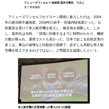
アミューズワンセルフ 技術部 冨井天夢氏
写真は
全て筆者撮影
アミューズワンセルフがドローン開発に参入したのは、2004
年の新潟県中越地震、2008年の岩手・宮城内陸地震だった。公
的要請を受けて有人航空機を投入し、被災地を測量した。しか
し、冨井氏は当時、「現場に到着するまでに時間がかかり、機材
の数が限られ、運用コストも高かった。日本で起こる自然災害の
多くは、裏山の崩壊など比較的小規模で、必ずしも高額な有人航
空機を投入できるわけではない」と問題点を認識したという。
有人航空機の災害測量への導入の3つの課題