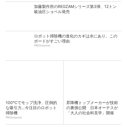
加藤製作所のREGZAMシリーズ第3弾、12トン
級油圧ショベル発売
ロボット掃除機の進化のカギは水にあり。この
ボードがすごい理由
PR(Dreame)
100℃でモップ洗浄、圧倒的
昇降機トップメーカーが技術
な吸引力…今注目のロボット
の裏側公開 日本オーチスが
掃除機
「大人の社会科見学」開催
PR(Dreame)