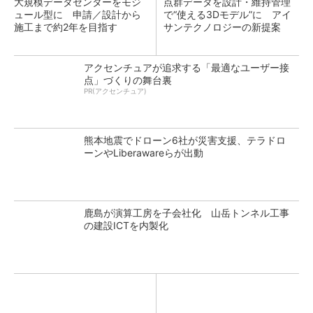
大規模データセンターをモジ
点群データを設計・維持管理
ュール型に 申請／設計から
で“使える3Dモデル”に アイ
施工まで約2年を目指す
サンテクノロジーの新提案
アクセンチュアが追求する「最適なユーザー接
点」づくりの舞台裏
PR(アクセンチュア)
熊本地震でドローン6社が災害支援、テラドロ
ーンやLiberawareらが出動
鹿島が演算工房を子会社化 山岳トンネル工事
の建設ICTを内製化