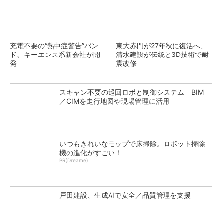
充電不要の“熱中症警告”バン
東大赤門が27年秋に復活へ、
ド、キーエンス系新会社が開
清水建設が伝統と3D技術で耐
発
震改修
スキャン不要の巡回ロボと制御システム BIM
／CIMを走行地図や現場管理に活用
いつもきれいなモップで床掃除。ロボット掃除
機の進化がすごい！
PR(Dreame)
戸田建設、生成AIで安全／品質管理を支援