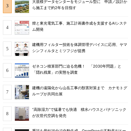
大規模データセンターをモジュール型に 申請／設計か
ら施工まで約2年を目指す
燈と東光電気工事、施工計画書作成を支援するAIシステ
ム開発
建機用フィルター技術を体調管理デバイスに応用、ヤマ
シンフィルタとミツフジが提携
ゼネコン積算部門に迫る危機！ 「2030年問題」と
「隠れ残業」の実態を調査
建機の遠隔化から山岳工事の獣害対策まで カナモトグ
ループが共同出展
“高除湿力”で猛暑でも快適 積水ハウスとパナソニック
が次世代空調を発売
重説を最短15分で自動生成 OpenPropの不動産AIエー