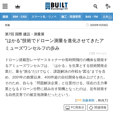
建築
BIM・CAD
スマート化・リノベ
施工・現場管理
BAS・FM
土木
特集
2025年10月6日
第7回 国際 建設・測量展
“はかる”技術でドローン測量を進化させてきたア
ミューズワンセルフの歩み
（1/3 ページ）
ドローン搭載型レーザースキャナーや長時間飛行の機体を開発す
るアミューズワンセルフは、「はかる」を生業とする技術開発企
業だ。量を“測る”だけでなく、課題解決の作戦を“図る”までを含
め、2001年の創業以来、400件超の自社開発を積み上げてきた。
そのため、自らを「問題解決企業」と位置付ける。現在の主力事
業となるドローン分野に踏み出す契機となったのは、近年頻発す
る自然災害での被災地測量だったという。
[
加藤泰朗
，BUILT]
PC用表示
関連情報