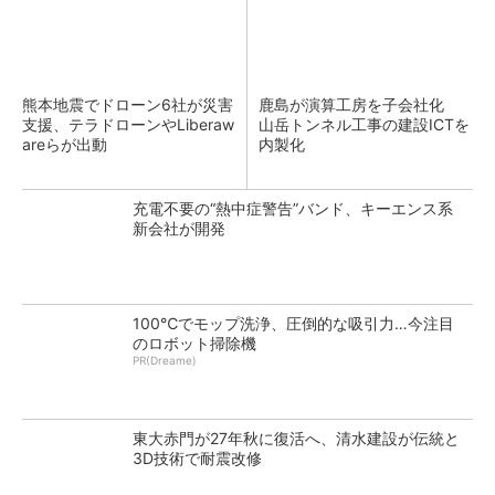
熊本地震でドローン6社が災害
鹿島が演算工房を子会社化
支援、テラドローンやLiberaw
山岳トンネル工事の建設ICTを
areらが出動
内製化
充電不要の“熱中症警告”バンド、キーエンス系
新会社が開発
100℃でモップ洗浄、圧倒的な吸引力…今注目
のロボット掃除機
PR(Dreame)
東大赤門が27年秋に復活へ、清水建設が伝統と
3D技術で耐震改修