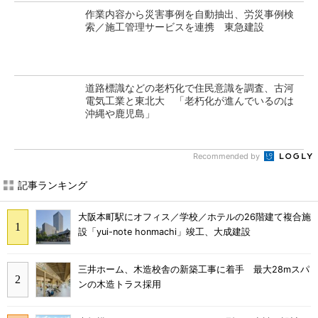
作業内容から災害事例を自動抽出、労災事例検
索／施工管理サービスを連携 東急建設
道路標識などの老朽化で住民意識を調査、古河
電気工業と東北大 「老朽化が進んでいるのは
沖縄や鹿児島」
Recommended by
記事ランキング
大阪本町駅にオフィス／学校／ホテルの26階建て複合施
設「yui-note honmachi」竣工、大成建設
三井ホーム、木造校舎の新築工事に着手 最大28mスパ
ンの木造トラス採用