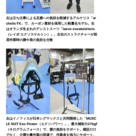
左は立ち仕事による足腰への負担を軽減するアルケリス「ar
chelis FX」で、カーボン素材を採用した軽量化モデル。右
はオランダ生まれのアシストスーツ「laevo exoskeletons
（レイボ エクソスケルトン）」。左右のストラクチャーが前
屈作業時の腰や肩の負担を分散
左はイノフィスが日本シグマックスと共同開発した「MUSC
LE SUIT Exo-Power（エクソパワー）」。最大補助力27kgf
（キログラムフォース）で、腰の負担をサポート。建設だけ
でなく、介護や農作業の現場で、作業者を強力にサポート。