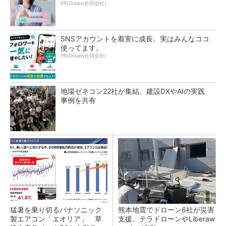
PR(Dreaw合同会社)
SNSアカウントを着実に成長。実はみんなココ
使ってます。
PR(Dreaw合同会社)
地場ゼネコン22社が集結、建設DXやAIの実践
事例を共有
猛暑を乗り切るパナソニック
熊本地震でドローン6社が災害
製エアコン「エオリア」 草
支援、テラドローンやLiberaw