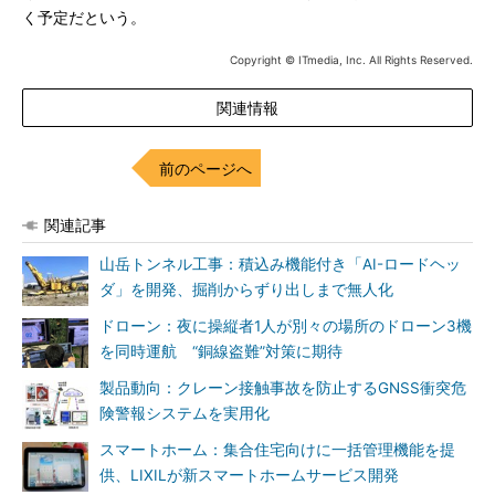
く予定だという。
Copyright © ITmedia, Inc. All Rights Reserved.
関連情報
前のページへ
関連記事
山岳トンネル工事：積込み機能付き「AI-ロードヘッ
ダ」を開発、掘削からずり出しまで無人化
ドローン：夜に操縦者1人が別々の場所のドローン3機
を同時運航 “銅線盗難”対策に期待
製品動向：クレーン接触事故を防止するGNSS衝突危
険警報システムを実用化
スマートホーム：集合住宅向けに一括管理機能を提
供、LIXILが新スマートホームサービス開発