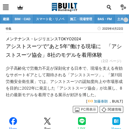
建築
BIM・CAD
スマート化・リノベ
施工・現場管理
BAS・FM
土木
特集
2025年4月22日
メンテナンス・レジリエンスTOKYO2024
アシストスーツで“あと5年”働ける現場に 「アシ
ストスーツ協会」8社のモデルを着用体験
（2/2 ページ）
少子高齢化で労働力不足が深刻化する日本で、現場を支える有効
なサポートギアとして期待される「アシストスーツ」。「第11回
労働安全衛生展」では、アシストスーツの認知度向上や市場形成
を目的に2022年に発足した「アシストスーツ協会」が出展し、8
社の最新モデルを着用できる展示が好評を博した。
[
加藤泰朗
，BUILT]
PC用表示
関連情報
Share
Post
LINE
Hatena