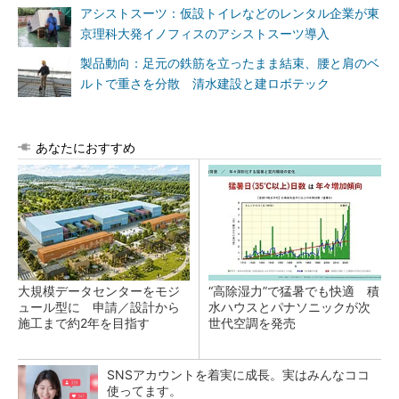
アシストスーツ：仮設トイレなどのレンタル企業が東
京理科大発イノフィスのアシストスーツ導入
製品動向：足元の鉄筋を立ったまま結束、腰と肩のベ
ルトで重さを分散 清水建設と建ロボテック
あなたにおすすめ
大規模データセンターをモジ
“高除湿力”で猛暑でも快適 積
ュール型に 申請／設計から
水ハウスとパナソニックが次
施工まで約2年を目指す
世代空調を発売
SNSアカウントを着実に成長。実はみんなココ
使ってます。