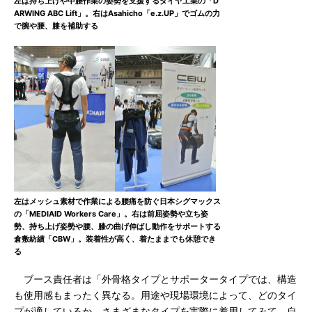
左は持ち上げや中腰作業の姿勢を支援するダイヤ工業の「D
ARWING ABC Lift」。右はAsahicho「e.z.UP」でゴムの力
で腕や腰、膝を補助する
左はメッシュ素材で作業による腰痛を防ぐ日本シグマックス
の「MEDIAID Workers Care」。右は前屈姿勢や立ち姿
勢、持ち上げ姿勢や腰、膝の曲げ伸ばし動作をサポートする
倉敷紡績「CBW」。装着性が高く、着たままでも休憩でき
る
ブース責任者は「外骨格タイプとサポータータイプでは、構造
も使用感もまったく異なる。用途や現場環境によって、どのタイ
プが適しているか、さまざまなタイプを実際に着用してみて、自