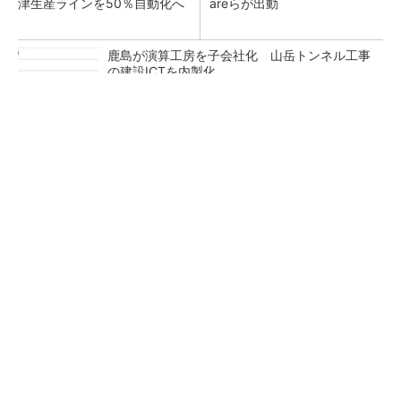
津生産ラインを50％自動化へ
areらが出動
鹿島が演算工房を子会社化 山岳トンネル工事
の建設ICTを内製化
充電不要の“熱中症警告”バンド、キーエンス系
新会社が開発
昇降機トップメーカーが技術の裏側公開 日本
オーチスが「大人の社会科見学」開催