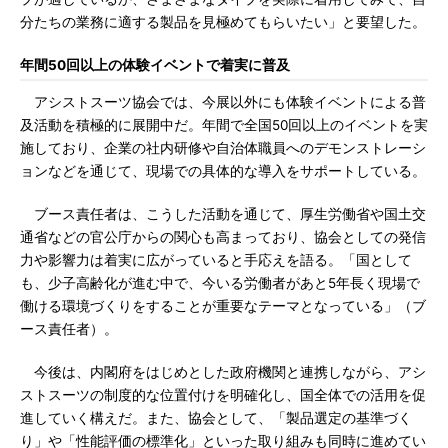
分たちの業務に適する製品を見極めてもらいたい」と要望した。
年間50回以上の体験イベントで着実に普及
アシストスーツ協会では、今展以外にも体験イベントによる普
及活動を積極的に展開中だ。年間で全国50回以上のイベントを実
施しており、企業の社内研修や自治体職員へのデモンストレーシ
ョンなどを通じて、現場での具体的な導入をサポートしている。
ブース責任者は、こうした活動を通じて、厚生労働省や国土交
通省などの官公庁からの関心も高まっており、協会としての発信
力や影響力は着実に広がっていると手応えを語る。「国として
も、少子高齢化が進む中で、今いる労働者があと5年長く現場で
働ける環境づくりをすることが重要なテーマとなっている」（ブ
ース責任者）。
今後は、内閣府をはじめとした政府機関と連携しながら、アシ
ストスーツの制度的な位置付けを明確化し、国全体での活用を促
進していく構えだ。また、協会として、「製品選定の基準づく
り」や「性能評価の標準化」といった取り組みも同時に進めてい