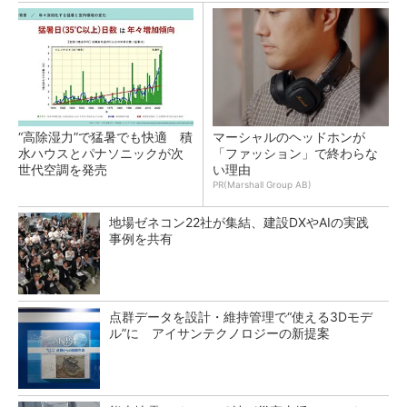
“高除湿力”で猛暑でも快適 積
マーシャルのヘッドホンが
水ハウスとパナソニックが次
「ファッション」で終わらな
世代空調を発売
い理由
PR(Marshall Group AB)
地場ゼネコン22社が集結、建設DXやAIの実践
事例を共有
点群データを設計・維持管理で“使える3Dモデ
ル”に アイサンテクノロジーの新提案