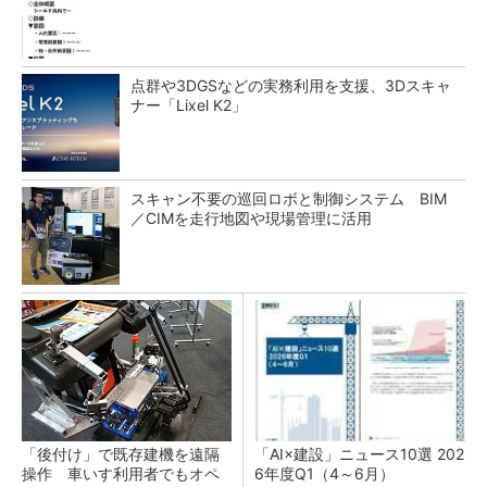
点群や3DGSなどの実務利用を支援、3Dスキャ
ナー「Lixel K2」
スキャン不要の巡回ロボと制御システム BIM
／CIMを走行地図や現場管理に活用
「後付け」で既存建機を遠隔
「AI×建設」ニュース10選 202
操作 車いす利用者でもオペ
6年度Q1（4～6月）