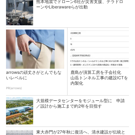
熊本地震でドローン6社が災害支援、テラドロ
ーンやLiberawareらが出動
arrowsの頑丈さがとんでもな
鹿島が演算工房を子会社化
いレベルに
山岳トンネル工事の建設ICTを
内製化
PR(arrows)
大規模データセンターをモジュール型に 申請
／設計から施工まで約2年を目指す
東大赤門が27年秋に復活へ、清水建設が伝統と