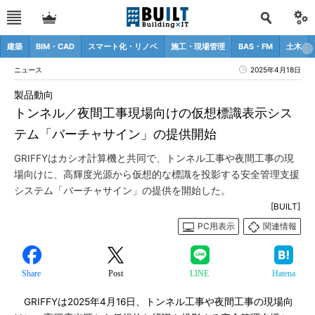
建築
BIM・CAD
スマート化・リノベ
施工・現場管理
BAS・FM
土木
ニュース
2025年4月18日
製品動向
トンネル／夜間工事現場向けの仮想標識表示シス
テム「バーチャサイン」の提供開始
GRIFFYはカシオ計算機と共同で、トンネル工事や夜間工事の現
場向けに、高輝度光源から仮想的な標識を投影する安全管理支援
システム「バーチャサイン」の提供を開始した。
[BUILT]
PC用表示
関連情報
Share
Post
LINE
Hatena
GRIFFYは2025年4月16日、トンネル工事や夜間工事の現場向