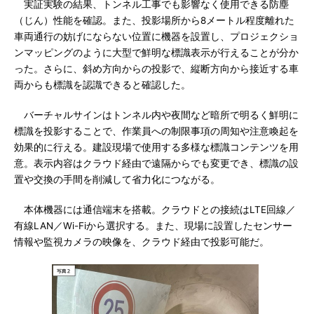
実証実験の結果、トンネル工事でも影響なく使用できる防塵
（じん）性能を確認。また、投影場所から8メートル程度離れた
車両通行の妨げにならない位置に機器を設置し、プロジェクショ
ンマッピングのように大型で鮮明な標識表示が行えることが分か
った。さらに、斜め方向からの投影で、縦断方向から接近する車
両からも標識を認識できると確認した。
バーチャルサインはトンネル内や夜間など暗所で明るく鮮明に
標識を投影することで、作業員への制限事項の周知や注意喚起を
効果的に行える。建設現場で使用する多様な標識コンテンツを用
意。表示内容はクラウド経由で遠隔からでも変更でき、標識の設
置や交換の手間を削減して省力化につながる。
本体機器には通信端末を搭載。クラウドとの接続はLTE回線／
有線LAN／Wi-Fiから選択する。また、現場に設置したセンサー
情報や監視カメラの映像を、クラウド経由で投影可能だ。