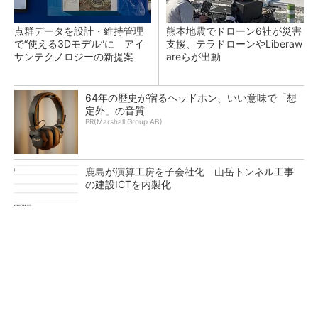
点群データを設計・維持管理
熊本地震でドローン6社が災害
で“使える3Dモデル”に アイ
支援、テラドローンやLiberaw
サンテクノロジーの新提案
areらが出動
64年の歴史が宿るヘッドホン、いい意味で「想
定外」の音質
PR(Marshall Group AB)
鹿島が演算工房を子会社化 山岳トンネル工事
の建設ICTを内製化
大規模データセンターをモジュール型に 申請
／設計から施工まで約2年を目指す