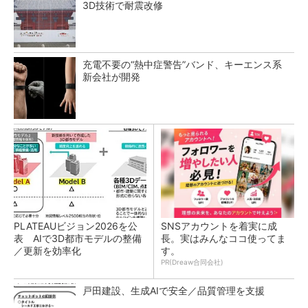
3D技術で耐震改修
充電不要の“熱中症警告”バンド、キーエンス系
新会社が開発
PLATEAUビジョン2026を公
SNSアカウントを着実に成
表 AIで3D都市モデルの整備
長。実はみんなココ使ってま
／更新を効率化
す。
PR(Dreaw合同会社)
戸田建設、生成AIで安全／品質管理を支援