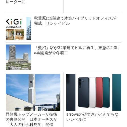
レーターに
秋葉原に9階建て木造ハイブリッドオフィスが
完成 サンケイビル
「鷺沼」駅が32階建てビルに再生、東急の2.3h
a再開発が今冬着工
昇降機トップメーカーが技術
arrowsの頑丈さがとんでもな
の裏側公開 日本オーチスが
いレベルに
「大人の社会科見学」開催