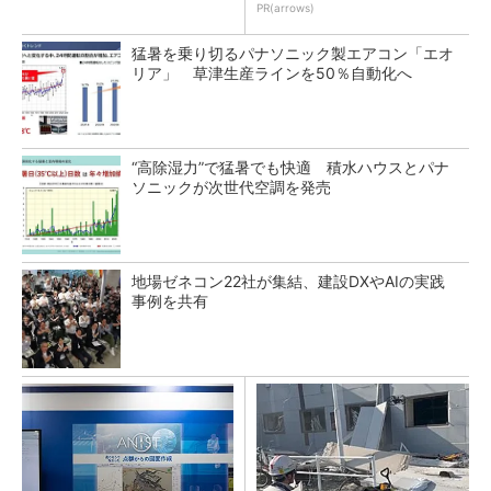
PR(arrows)
猛暑を乗り切るパナソニック製エアコン「エオ
リア」 草津生産ラインを50％自動化へ
“高除湿力”で猛暑でも快適 積水ハウスとパナ
ソニックが次世代空調を発売
地場ゼネコン22社が集結、建設DXやAIの実践
事例を共有