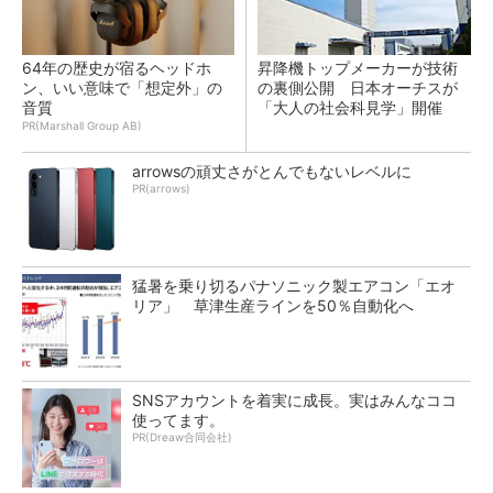
64年の歴史が宿るヘッドホ
昇降機トップメーカーが技術
ン、いい意味で「想定外」の
の裏側公開 日本オーチスが
音質
「大人の社会科見学」開催
PR(Marshall Group AB)
arrowsの頑丈さがとんでもないレベルに
PR(arrows)
猛暑を乗り切るパナソニック製エアコン「エオ
リア」 草津生産ラインを50％自動化へ
SNSアカウントを着実に成長。実はみんなココ
使ってます。
PR(Dreaw合同会社)