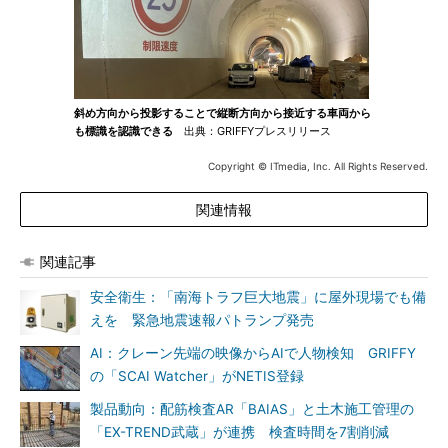
斜め方向から投影することで縦断方向から接近する車両から
も標識を認識できる
出典：GRIFFYプレスリリース
Copyright © ITmedia, Inc. All Rights Reserved.
関連情報
関連記事
安全衛生：「南海トラフ巨大地震」に屋外現場でも備
えを 緊急地震速報パトランプ発売
AI：クレーン先端の映像からAIで人物検知 GRIFFY
の「SCAI Watcher」がNETIS登録
製品動向：配筋検査AR「BAIAS」と土木施工管理の
「EX-TREND武蔵」が連携 検査時間を7割削減