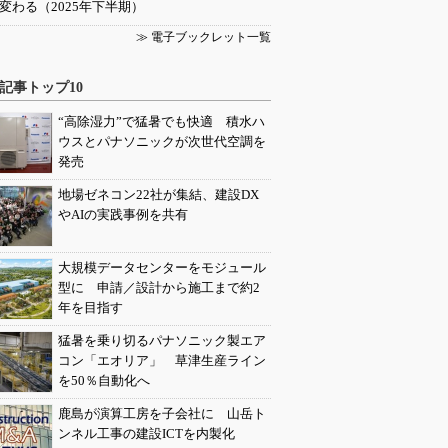
変わる（2025年下半期）
≫ 電子ブックレット一覧
記事トップ10
“高除湿力”で猛暑でも快適 積水ハ
ウスとパナソニックが次世代空調を
発売
地場ゼネコン22社が集結、建設DX
やAIの実践事例を共有
大規模データセンターをモジュール
型に 申請／設計から施工まで約2
年を目指す
猛暑を乗り切るパナソニック製エア
コン「エオリア」 草津生産ライン
を50％自動化へ
鹿島が演算工房を子会社に 山岳ト
ンネル工事の建設ICTを内製化