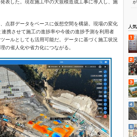
と発表した。現在施工中の大規模造成工事に導入し、施
が
。
、点群データをベースに仮想空間を構築。現場の変化
人気
と連携させて施工の進捗率や今後の進捗予測を利用者
るツールとしても活用可能だ。データに基づく施工状況
管理の省人化や省力化につながる。