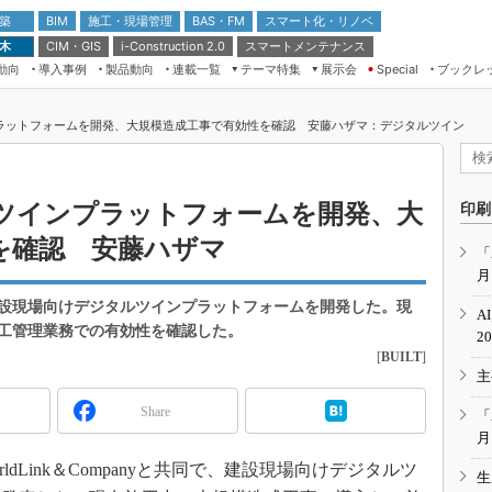
 築
施工・現場管理
BAS・FM
スマート化・リノベ
BIM
 木
CIM・GIS
スマートメンテナンス
i-Construction 2.0
動向
導入事例
製品動向
連載一覧
テーマ特集
展示会
ブックレ
Special
建設Tech NEXT BREAK
メンテナンス・レジリエンス
TOKYO2026
ラットフォームを開発、大規模造成工事で有効性を確認 安藤ハザマ：デジタルツイン
ドローンがもたらす建設業界の“ゲー
第8回 国際 建設・測量展
ムチェンジ” Ver.2.0
（CSPI2026）
脱3Kから新3Kへ導く建設×IT
第10回 JAPAN BUILD TOKYO－建
ツインプラットフォームを開発、大
印刷
築・土木・不動産の先端技術展－
“Society5.0”時代のスマートビル
を確認 安藤ハザマ
Japan Drone 2023
VR／ARが描くモノづくりのミライ
「
月
メンテナンス・レジリエンスOSAKA
2020
nyは建設現場向けデジタルツインプラットフォームを開発した。現
A
日本 ものづくりワールド 2020
工管理業務での有効性を確認した。
2
[
BUILT
]
メンテナンス・レジリエンスTOKYO
主
2019
IGAS2018
Share
「
月
ldLink＆Companyと共同で、建設現場向けデジタルツ
生