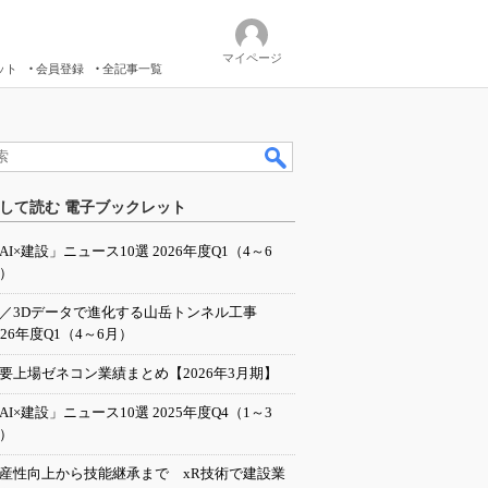
マイページ
ット
会員登録
全記事一覧
して読む 電子ブックレット
AI×建設」ニュース10選 2026年度Q1（4～6
）
I／3Dデータで進化する山岳トンネル工事
026年度Q1（4～6月）
要上場ゼネコン業績まとめ【2026年3月期】
AI×建設」ニュース10選 2025年度Q4（1～3
）
産性向上から技能継承まで xR技術で建設業