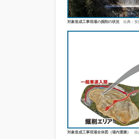
対象造成工事現場の掘削の状況
出典：安
対象造成工事現場全体図（場内運搬）
出典