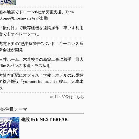
熊本地震でドローン6社が災害支援、Terra
DroneやLiberawareらが出動
「後付け」で既存建機を遠隔操作 車いす利用
者でもオペレーターに
充電不要の“熱中症警告”バンド、キーエンス系
新会社が開発
三井ホーム、木造校舎の新築工事に着手 最大
28mスパンの木造トラス採用
大阪本町駅にオフィス／学校／ホテルの26階建
て複合施設「yui-note honmachi」竣工、大成建
設
≫
11～30位はこちら
会/注目テーマ
建設Tech NEXT BREAK