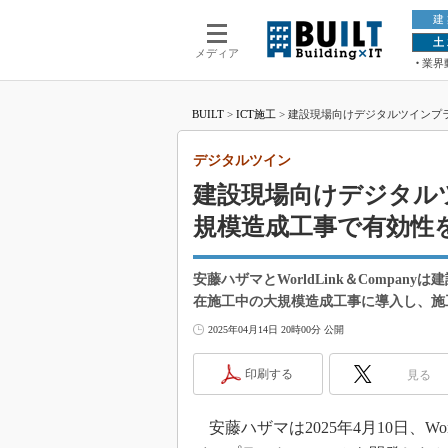
建
土
メディア
業界
BUILT
>
ICT施工
>
建設現場向けデジタルツインプ
デジタルツイン
建設現場向けデジタル
規模造成工事で有効性
安藤ハザマとWorldLink＆Compa
在施工中の大規模造成工事に導入し、施
2025年04月14日 20時00分 公開
印刷する
見る
安藤ハザマは2025年4月10日、Wor