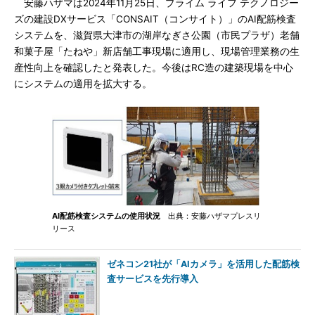
安藤ハザマは2024年11月25日、プライム ライフ テクノロジー
ズの建設DXサービス「CONSAIT（コンサイト）」のAI配筋検査
システムを、滋賀県大津市の湖岸なぎさ公園（市民プラザ）老舗
和菓子屋「たねや」新店舗工事現場に適用し、現場管理業務の生
産性向上を確認したと発表した。今後はRC造の建築現場を中心
にシステムの適用を拡大する。
AI配筋検査システムの使用状況
出典：安藤ハザマプレスリ
リース
ゼネコン21社が「AIカメラ」を活用した配筋検
査サービスを先行導入