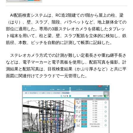
AI配筋検査システムは、RC造2階建ての1階から屋上の柱、梁
（はり）、壁、スラブ、階段、パラペットなど、地上躯体全ての
部位に適用した。専用の3眼ステレオカメラを搭載したタブレッ
ト端末を用いて、柱と梁、壁、スラブ配筋を立体的に検知し、鉄
筋径、本数、ピッチを自動的に計測して帳票に記録した。
ステレオカメラ方式での計測が難しい定着長さや重ね継手長さ
などは、電子マーカーと電子黒板を使用し、配筋写真を撮影。計
測結果と配筋写真は、目視検査結果（かぶり厚さなど）と共に平
面図に関連付けてクラウドで一元管理した。