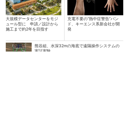
大規模データセンターをモジ
充電不要の“熱中症警告”バン
ュール型に 申請／設計から
ド、キーエンス系新会社が開
施工まで約2年を目指す
発
熊谷組、水深32mの海底で遠隔操作システムの
実証実験
燈と東光電気工事、施工計画書作成を支援する
AIシステム開発
昇降機トップメーカーが技術の裏側公開 日本
オーチスが「大人の社会科見学」開催