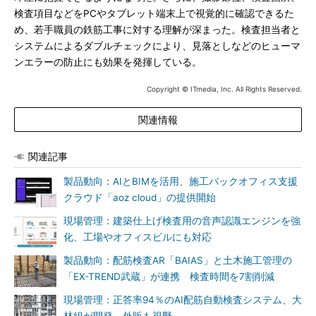
検査項目などをPCやタブレット端末上で視覚的に確認できるた
め、若手職員の鉄筋工事に対する理解が深まった。検査担当者と
システムによるダブルチェックにより、見落としなどのヒューマ
ンエラーの防止にも効果を発揮している。
Copyright © ITmedia, Inc. All Rights Reserved.
関連情報
関連記事
製品動向：AIとBIMを活用、施工バックオフィス支援
クラウド「aoz cloud」の提供開始
現場管理：建築仕上げ検査用の音声認識エンジンを強
化、工場やオフィスビルにも対応
製品動向：配筋検査AR「BAIAS」と土木施工管理の
「EX-TREND武蔵」が連携 検査時間を7割削減
現場管理：正答率94％のAI配筋自動検査システム、大