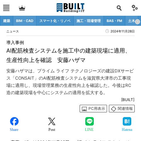
建築
BIM・CAD
スマート化・リノベ
施工・現場管理
BAS・FM
土木
ニュース
2024年11月28日
導入事例
AI配筋検査システムを施工中の建築現場に適用、
生産性向上を確認 安藤ハザマ
安藤ハザマは、プライム ライフ テクノロジーズの建設DXサービ
ス「CONSAIT」のAI配筋検査システムを滋賀県大津市の工事現
場に適用し、現場管理業務の生産性向上を確認した。今後はRC
造の建築現場を中心にシステムの適用を拡大する。
[BUILT]
PC用表示
関連情報
Share
Post
LINE
Hatena