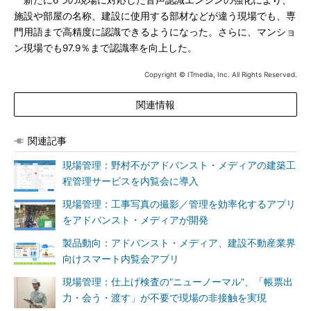
新たに6つの現場に対応した音声認識エンジンの強化により、
施設や部屋の名称、建設に使用する部材などが違う現場でも、専
門用語まで高精度に認識できるようになった。さらに、マンショ
ン現場でも97.9％まで認識率を向上した。
Copyright © ITmedia, Inc. All Rights Reserved.
関連情報
関連記事
現場管理：野村不がアドバンスト・メディアの建築工
程管理サービスを内覧会に導入
現場管理：工事写真の撮影／管理を効率化するアプリ
をアドバンスト・メディアが開発
製品動向：アドバンスト・メディア、建設不動産業界
向けスマート内覧会アプリ
現場管理：仕上げ検査の“ニューノーマル”、「帳票出
力・会う・渡す」が不要で現場の非接触を実現