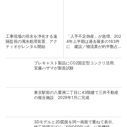
工事現場の排水を浄化する遠
「人手不足倒産」が急増、202
隔監視の濁水処理装置、アク
4年上半期は過去最多の163件
ティオがレンタル開始
に 建設／物流業が約半数占
める
プレキャスト製品にCO2固定型コンクリ活用、
安藤ハザマが製造試験
東京駅前の八重洲二丁目に43階建て三井不動産
の複合施設 2029年1月に完成
3Dモデルと2D図面を同一画面で重ねて表示、
施工管理アプリ「SPIDERPLUS」に新機能