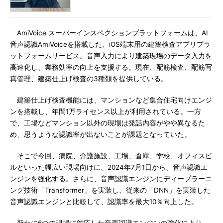
AmiVoice スーパーインスペクションプラットフォームは、AI
音声認識AmiVoiceを搭載した、iOS端末用の建築検査アプリプラ
ットフォームサービス。音声入力により建築現場のデータ入力を
高速化し、業務効率の向上を支援する。現在、配筋検査、配筋写
真管理、建築仕上げ検査の3種類を提供している。
建築仕上げ検査機能には、マンションなど集合住宅向けエンジ
ンを搭載し、年間1万ライセンス以上が利用されている。一方
で、工場などマンション以外の現場は発話内容がやや異なるた
め、思うような認識率が出ないことが課題となっていた。
そこで今回、病院、介護施設、工場、倉庫、学校、オフィスビ
ルといった幅広い現場向けに、2024年7月1日から、音声認識エ
ンジンを強化する。さらに、音声認識エンジンにディープラーニ
ング技術「Transformer」を実装し、従来の「DNN」を実装した
音声認識エンジンと比較して、認識率を最大10％向上した。