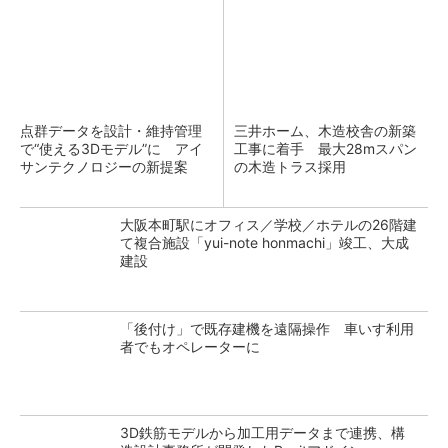
点群データを設計・維持管理
三井ホーム、木造校舎の新築
で“使える3Dモデル”に アイ
工事に着手 最大28mスパン
サンテクノロジーの新提案
の木造トラス採用
大阪本町駅にオフィス／学校／ホテルの26階建
て複合施設「yui-note honmachi」竣工、大成
建設
「後付け」で既存建機を遠隔操作 車いす利用
者でもオペレーターに
3D鉄筋モデルから加工用データまで連携、構