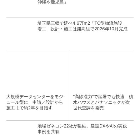
沖縄や鹿児島」
埼玉県三郷で延べ4.6万m2「TC型物流施設」
着工 設計・施工は錢高組で2026年10月完成
大規模データセンターをモジ
“高除湿力”で猛暑でも快適 積
ュール型に 申請／設計から
水ハウスとパナソニックが次
施工まで約2年を目指す
世代空調を発売
地場ゼネコン22社が集結、建設DXやAIの実践
事例を共有