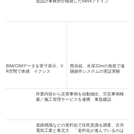
造設計事務所が開発したRevitアドイン
BIM/CIMデータを実寸表示、V
熊谷組、水深32mの海底で遠
R空間で体感 イクシス
隔操作システムの実証実験
作業内容から災害事例を自動抽出、労災事例検
索／施工管理サービスを連携 東急建設
道路標識などの老朽化で住民意識を調査、古河
電気工業と東北大 「老朽化が進んでいるのは