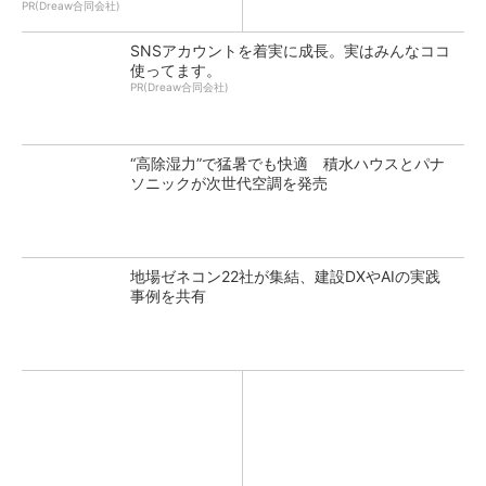
PR(Dreaw合同会社)
SNSアカウントを着実に成長。実はみんなココ
使ってます。
PR(Dreaw合同会社)
“高除湿力”で猛暑でも快適 積水ハウスとパナ
ソニックが次世代空調を発売
地場ゼネコン22社が集結、建設DXやAIの実践
事例を共有