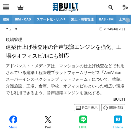
建築
BIM・CAD
スマート化・リノベ
施工・現場管理
BAS・FM
土木
ニュース
2024年6月26日
現場管理
建築仕上げ検査用の音声認識エンジンを強化、工
場やオフィスビルにも対応
アドバンスト・メディアは、マンションの仕上げ検査などで利用
されている建築工程管理プラットフォームサービス「AmiVoice
スーパーインスペクションプラットフォーム」について、病院、
介護施設、工場、倉庫、学校、オフィスビルといった幅広い現場
でも利用できるよう、音声認識エンジンを強化する。
[BUILT]
PC用表示
関連情報
Share
Post
LINE
Hatena