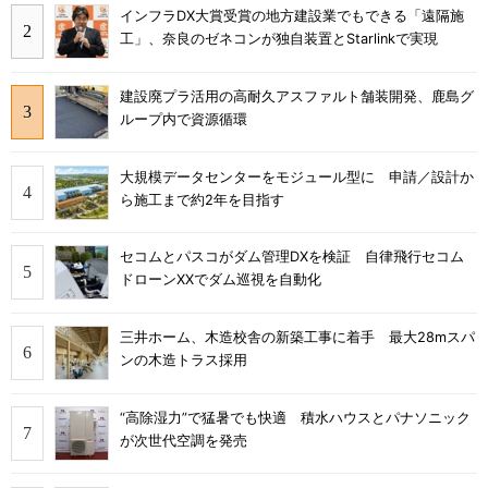
インフラDX大賞受賞の地方建設業でもできる「遠隔施
工」、奈良のゼネコンが独自装置とStarlinkで実現
建設廃プラ活用の高耐久アスファルト舗装開発、鹿島グ
ループ内で資源循環
大規模データセンターをモジュール型に 申請／設計か
ら施工まで約2年を目指す
セコムとパスコがダム管理DXを検証 自律飛行セコム
ドローンXXでダム巡視を自動化
三井ホーム、木造校舎の新築工事に着手 最大28mスパ
ンの木造トラス採用
“高除湿力”で猛暑でも快適 積水ハウスとパナソニック
が次世代空調を発売