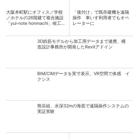
大阪本町駅にオフィス／学校
「後付け」で既存建機を遠隔
／ホテルの26階建て複合施設
操作 車いす利用者でもオペ
「yui-note honmachi」竣工、
レーターに
大成建設
3D鉄筋モデルから加工用データまで連携、構
造設計事務所が開発したRevitアドイン
BIM/CIMデータを実寸表示、VR空間で体感 イ
クシス
熊谷組、水深32mの海底で遠隔操作システムの
実証実験