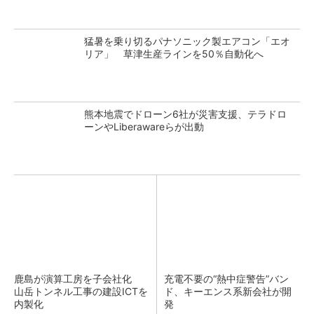
猛暑を乗り切るパナソニック製エアコン「エオ
リア」 草津生産ラインを50％自動化へ
熊本地震でドローン6社が災害支援、テラドロ
ーンやLiberawareらが出動
鹿島が演算工房を子会社化
充電不要の“熱中症警告”バン
山岳トンネル工事の建設ICTを
ド、キーエンス系新会社が開
内製化
発