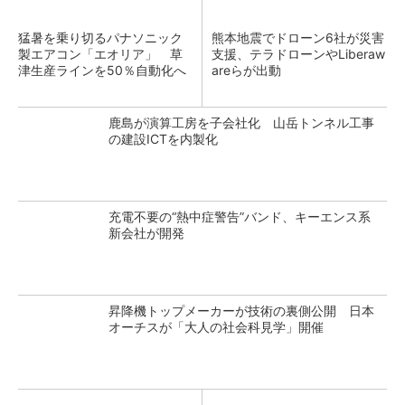
猛暑を乗り切るパナソニック
熊本地震でドローン6社が災害
製エアコン「エオリア」 草
支援、テラドローンやLiberaw
津生産ラインを50％自動化へ
areらが出動
鹿島が演算工房を子会社化 山岳トンネル工事
の建設ICTを内製化
充電不要の“熱中症警告”バンド、キーエンス系
新会社が開発
昇降機トップメーカーが技術の裏側公開 日本
オーチスが「大人の社会科見学」開催