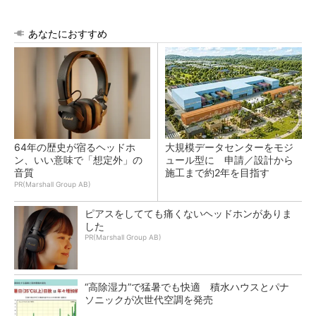
あなたにおすすめ
64年の歴史が宿るヘッドホ
大規模データセンターをモジ
ン、いい意味で「想定外」の
ュール型に 申請／設計から
音質
施工まで約2年を目指す
PR(Marshall Group AB)
ピアスをしてても痛くないヘッドホンがありま
した
PR(Marshall Group AB)
“高除湿力”で猛暑でも快適 積水ハウスとパナ
ソニックが次世代空調を発売