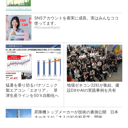
SNSアカウントを着実に成長。実はみんなココ
使ってます。
PR(Dreaw合同会社)
猛暑を乗り切るパナソニック
地場ゼネコン22社が集結、建
製エアコン「エオリア」 草
設DXやAIの実践事例を共有
津生産ラインを50％自動化へ
昇降機トップメーカーが技術の裏側公開 日本
オーチスが「大人の社会科見学」開催