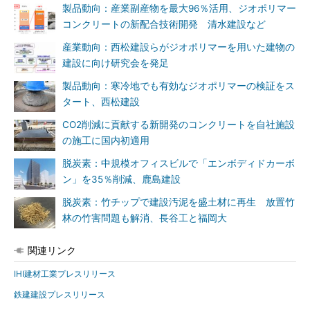
製品動向：産業副産物を最大96％活用、ジオポリマー
コンクリートの新配合技術開発 清水建設など
産業動向：西松建設らがジオポリマーを用いた建物の
建設に向け研究会を発足
製品動向：寒冷地でも有効なジオポリマーの検証をス
タート、西松建設
CO2削減に貢献する新開発のコンクリートを自社施設
の施工に国内初適用
脱炭素：中規模オフィスビルで「エンボディドカーボ
ン」を35％削減、鹿島建設
脱炭素：竹チップで建設汚泥を盛土材に再生 放置竹
林の竹害問題も解消、長谷工と福岡大
関連リンク
IHI建材工業プレスリリース
鉄建建設プレスリリース