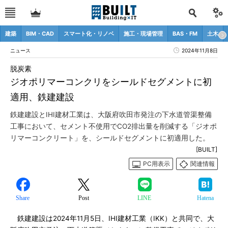
建築
BIM・CAD
スマート化・リノベ
施工・現場管理
BAS・FM
土木
ニュース
2024年11月8日
脱炭素
ジオポリマーコンクリをシールドセグメントに初
適用、鉄建建設
鉄建建設とIHI建材工業は、大阪府吹田市発注の下水道管渠整備
工事において、セメント不使用でCO2排出量を削減する「ジオポ
リマーコンクリート」を、シールドセグメントに初適用した。
[BUILT]
PC用表示
関連情報
Share
Post
LINE
Hatena
鉄建建設は2024年11月5日、IHI建材工業（IKK）と共同で、大