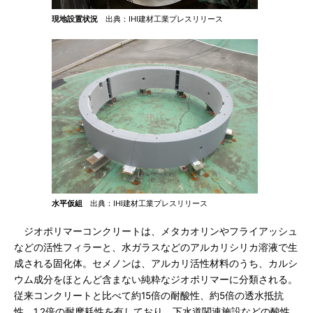
現地設置状況
出典：IHI建材工業プレスリリース
水平仮組
出典：IHI建材工業プレスリリース
ジオポリマーコンクリートは、メタカオリンやフライアッシュ
などの活性フィラーと、水ガラスなどのアルカリシリカ溶液で生
成される固化体。セメノンは、アルカリ活性材料のうち、カルシ
ウム成分をほとんど含まない純粋なジオポリマーに分類される。
従来コンクリートと比べて約15倍の耐酸性、約5倍の透水抵抗
性、1.2倍の耐摩耗性を有しており、下水道関連施設などの酸性