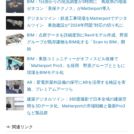
BIM：1日掛かりの現況調査が2時間に 鳥取県の地場
ゼネコン「美保テクノス」がMatterport導入
デジタルツイン：鉄道工事現場をMatterportでデジタ
ルツイン 東急建設が“2024年問題”対応の切り札に
BIM：点群データを詳細度別にRevitモデル作成、野原
グループが既存建物をBIM化する「Scan to BIM」開
始
BIM：東急コミュニティーがオフィスビル改修で
「Matterport Pro3」を採用 野原グループとともに
現場をBIMモデル化
AR：変電所屋外設備の保守にARを活用する検証を実
施、プレミアムアーツら
建築デジタルツイン：360度撮影で日本全域の建築空
間を3Dデータ化、Matterportの市場戦略と最新Pro3
など製品群
関連リンク