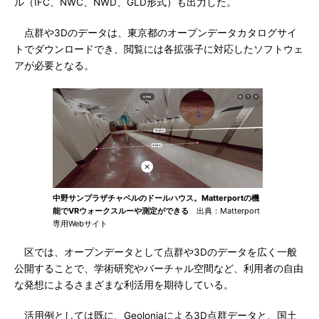
ル（IFC、NWC、NWD、GLD形式）も出力した。
点群や3Dのデータは、東京都のオープンデータカタログサイ
トでダウンロードでき、閲覧には各拡張子に対応したソフトウェ
アが必要となる。
中野サンプラザチャペルのドールハウス。Matterportの機
能でVRウォークスルーや測定ができる
出典：Matterport
専用Webサイト
区では、オープンデータとして点群や3Dのデータを広く一般
公開することで、学術研究やバーチャル空間など、利用者の自由
な発想によるさまざまな利活用を期待している。
活用例としては既に、Geoloniaによる3D点群データと、国土