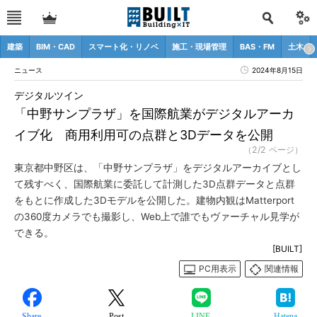
建築
BIM・CAD
スマート化・リノベ
施工・現場管理
BAS・FM
土木
ニュース
2024年8月15日
デジタルツイン
「中野サンプラザ」を国際航業がデジタルアーカ
イブ化 商用利用可の点群と3Dデータを公開
（2/2 ページ）
東京都中野区は、「中野サンプラザ」をデジタルアーカイブとし
て残すべく、国際航業に委託して計測した3D点群データと点群
をもとに作成した3Dモデルを公開した。建物内観はMatterport
の360度カメラでも撮影し、Web上で誰でもヴァーチャル見学が
できる。
[BUILT]
PC用表示
関連情報
Share
Post
LINE
Hatena