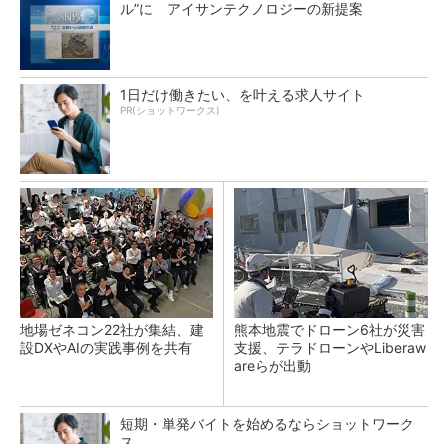
ル”に アイサンテクノロジーの新提案
1日だけ働きたい、を叶える求人サイト
PR(ショットワークス)
地場ゼネコン22社が集結、建
熊本地震でドローン6社が災害
設DXやAIの実践事例を共有
支援、テラドローンやLiberaw
areらが出動
短期・単発バイトを始めるならショットワーク
ス