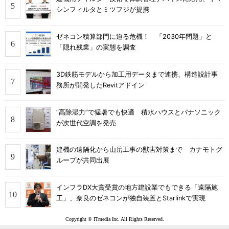
シンフィルタとミツフジが提携
ゼネコン積算部門に迫る危機！ 「2030年問題」と
「隠れ残業」の実態を調査
3D鉄筋モデルから加工用データまで連携、構造設計事
務所が開発したRevitアドイン
“高除湿力”で猛暑でも快適 積水ハウスとパナソニック
が次世代空調を発売
建機の遠隔化から山岳工事の獣害対策まで カナモトグ
ループが共同出展
インフラDX大賞受賞の地方建設業でもできる「遠隔施
工」、奈良のゼネコンが独自装置とStarlinkで実現
Copyright © ITmedia Inc. All Rights Reserved.