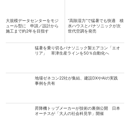
大規模データセンターをモジ
“高除湿力”で猛暑でも快適 積
ュール型に 申請／設計から
水ハウスとパナソニックが次
施工まで約2年を目指す
世代空調を発売
猛暑を乗り切るパナソニック製エアコン「エオ
リア」 草津生産ラインを50％自動化へ
地場ゼネコン22社が集結、建設DXやAIの実践
事例を共有
昇降機トップメーカーが技術の裏側公開 日本
オーチスが「大人の社会科見学」開催