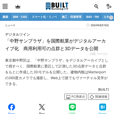
建築
BIM・CAD
スマート化・リノベ
施工・現場管理
BAS・FM
土木
ニュース
2024年8月15日
デジタルツイン
「中野サンプラザ」を国際航業がデジタルアーカ
イブ化 商用利用可の点群と3Dデータを公開
（1/2 ページ）
東京都中野区は、「中野サンプラザ」をデジタルアーカイブとし
て残すべく、国際航業に委託して計測した3D点群データと点群
をもとに作成した3Dモデルを公開した。建物内観はMatterport
の360度カメラでも撮影し、Web上で誰でもヴァーチャル見学が
できる。
[BUILT]
PC用表示
関連情報
Share
Post
LINE
Hatena