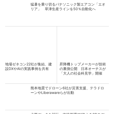
猛暑を乗り切るパナソニック製エアコン「エオ
リア」 草津生産ラインを50％自動化へ
地場ゼネコン22社が集結、建
昇降機トップメーカーが技術
設DXやAIの実践事例を共有
の裏側公開 日本オーチスが
「大人の社会科見学」開催
熊本地震でドローン6社が災害支援、テラドロ
ーンやLiberawareらが出動