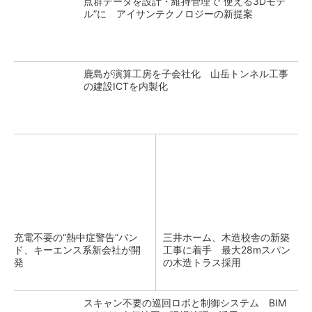
点群データを設計・維持管理で“使える3Dモデ
ル”に アイサンテクノロジーの新提案
鹿島が演算工房を子会社化 山岳トンネル工事
の建設ICTを内製化
充電不要の“熱中症警告”バン
三井ホーム、木造校舎の新築
ド、キーエンス系新会社が開
工事に着手 最大28mスパン
発
の木造トラス採用
スキャン不要の巡回ロボと制御システム BIM