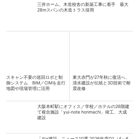
三井ホーム、木造校舎の新築工事に着手 最大
28mスパンの木造トラス採用
スキャン不要の巡回ロボと制
東大赤門が27年秋に復活へ、
御システム BIM／CIMを走行
清水建設が伝統と3D技術で耐
地図や現場管理に活用
震改修
大阪本町駅にオフィス／学校／ホテルの26階建
て複合施設「yui-note honmachi」竣工、大成
建設
「AI×建設」ニュース10選 2026年度Q1（4～6