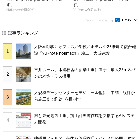
す。
す。
PR(Dreaw合同会社)
PR(Dreaw合同会社)
Recommended by
記事ランキング
大阪本町駅にオフィス／学校／ホテルの26階建て複合施
設「yui-note honmachi」竣工、大成建設
三井ホーム、木造校舎の新築工事に着手 最大28mスパ
ンの木造トラス採用
大規模データセンターをモジュール型に 申請／設計か
ら施工まで約2年を目指す
燈と東光電気工事、施工計画書作成を支援するAIシステ
ム開発
建機用フィルター技術を体調管理デバイスに応用、ヤマ