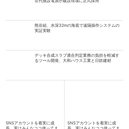
世代仮設電源が建設現場に正式採用
熊谷組、水深32mの海底で遠隔操作システムの
実証実験
デッキ合成スラブ適合判定業務の負担を軽減す
るツール開発、大和ハウス工業と日鉄建材
SNSアカウントを着実に成
SNSアカウントを着実に成
長。実はみんなココ使ってま
長。実はみんなココ使ってま