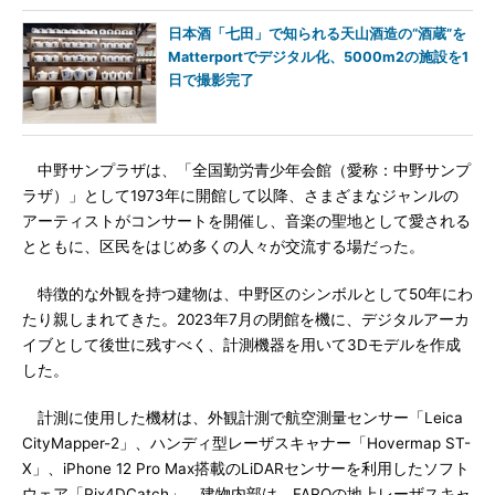
日本酒「七田」で知られる天山酒造の“酒蔵”を
Matterportでデジタル化、5000m2の施設を1
日で撮影完了
中野サンプラザは、「全国勤労青少年会館（愛称：中野サンプ
ラザ）」として1973年に開館して以降、さまざまなジャンルの
アーティストがコンサートを開催し、音楽の聖地として愛される
とともに、区民をはじめ多くの人々が交流する場だった。
特徴的な外観を持つ建物は、中野区のシンボルとして50年にわ
たり親しまれてきた。2023年7月の閉館を機に、デジタルアーカ
イブとして後世に残すべく、計測機器を用いて3Dモデルを作成
した。
計測に使用した機材は、外観計測で航空測量センサー「Leica
CityMapper-2」、ハンディ型レーザスキャナー「Hovermap ST-
X」、iPhone 12 Pro Max搭載のLiDARセンサーを利用したソフト
ウェア「Pix4DCatch」。建物内部は、FAROの地上レーザスキャ