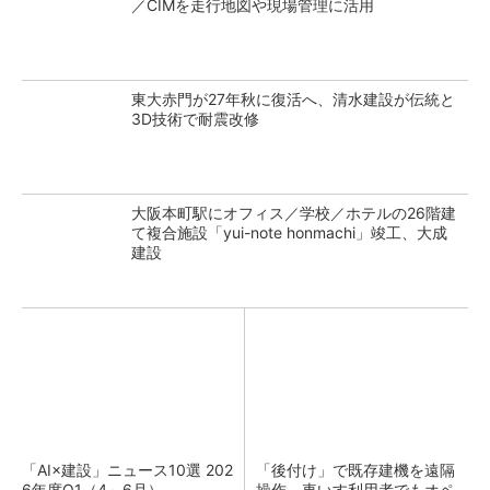
／CIMを走行地図や現場管理に活用
東大赤門が27年秋に復活へ、清水建設が伝統と
3D技術で耐震改修
大阪本町駅にオフィス／学校／ホテルの26階建
て複合施設「yui-note honmachi」竣工、大成
建設
「AI×建設」ニュース10選 202
「後付け」で既存建機を遠隔
6年度Q1（4～6月）
操作 車いす利用者でもオペ