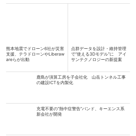
熊本地震でドローン6社が災害
点群データを設計・維持管理
支援、テラドローンやLiberaw
で“使える3Dモデル”に アイ
areらが出動
サンテクノロジーの新提案
鹿島が演算工房を子会社化 山岳トンネル工事
の建設ICTを内製化
充電不要の“熱中症警告”バンド、キーエンス系
新会社が開発