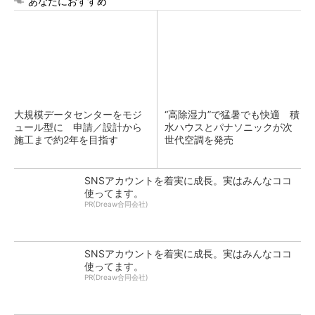
あなたにおすすめ
大規模データセンターをモジ
“高除湿力”で猛暑でも快適 積
ュール型に 申請／設計から
水ハウスとパナソニックが次
施工まで約2年を目指す
世代空調を発売
SNSアカウントを着実に成長。実はみんなココ
使ってます。
PR(Dreaw合同会社)
SNSアカウントを着実に成長。実はみんなココ
使ってます。
PR(Dreaw合同会社)