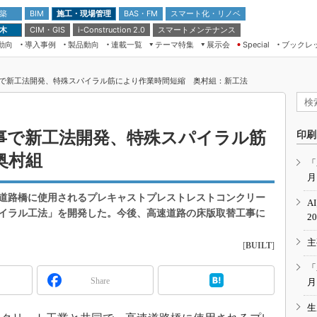
 築
施工・現場管理
BAS・FM
スマート化・リノベ
BIM
 木
CIM・GIS
スマートメンテナンス
i-Construction 2.0
動向
導入事例
製品動向
連載一覧
テーマ特集
展示会
ブックレ
Special
建設Tech NEXT BREAK
メンテナンス・レジリエンス
TOKYO2026
で新工法開発、特殊スパイラル筋により作業時間短縮 奥村組：新工法
ドローンがもたらす建設業界の“ゲー
第8回 国際 建設・測量展
ムチェンジ” Ver.2.0
（CSPI2026）
脱3Kから新3Kへ導く建設×IT
第10回 JAPAN BUILD TOKYO－建
事で新工法開発、特殊スパイラル筋
印刷
築・土木・不動産の先端技術展－
“Society5.0”時代のスマートビル
奥村組
Japan Drone 2023
VR／ARが描くモノづくりのミライ
「
月
メンテナンス・レジリエンスOSAKA
2020
道路橋に使用されるプレキャストプレストレストコンクリー
A
日本 ものづくりワールド 2020
パイラル工法」を開発した。今後、高速道路の床版取替工事に
2
メンテナンス・レジリエンスTOKYO
主
2019
[
BUILT
]
IGAS2018
「
Share
月
生