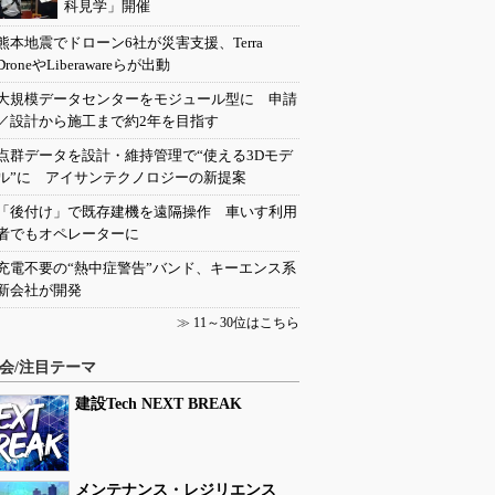
科見学」開催
熊本地震でドローン6社が災害支援、Terra
DroneやLiberawareらが出動
大規模データセンターをモジュール型に 申請
／設計から施工まで約2年を目指す
点群データを設計・維持管理で“使える3Dモデ
ル”に アイサンテクノロジーの新提案
「後付け」で既存建機を遠隔操作 車いす利用
者でもオペレーターに
充電不要の“熱中症警告”バンド、キーエンス系
新会社が開発
≫
11～30位はこちら
会/注目テーマ
建設Tech NEXT BREAK
メンテナンス・レジリエンス