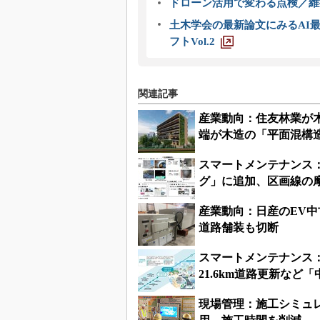
ドローン活用で変わる点検／維持
土木学会の最新論文にみるAI最
フトVol.2
関連記事
産業動向：住友林業が
端が木造の「平面混構
スマートメンテナンス
グ」に追加、区画線の
産業動向：日産のEV
道路舗装も切断
スマートメンテナンス：
21.6km道路更新など
現場管理：施工シミュ
用、施工時間を削減