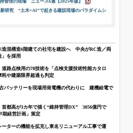
管理の現場 ニュース6選【2025年版】
新研究 “土木×AI”で起きる建設現場のパラダイムシ
木造混構造6階建ての社宅を建設へ 中央がRC造／両
造」を採用
：道路点検用の78技術を「点検支援技術性能カタロ
摩耗や建築限界超過も判定
中古バッテリーを現場用発電機の代わりに 建機給電で
首都高が3カ年で描く“維持管理DX” 3056億円で
「中期経営計画」策定
レーターの機能を拡充し東名リニューアル工事で運