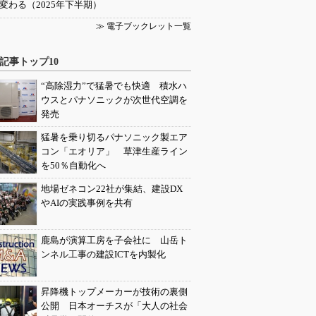
変わる（2025年下半期）
≫ 電子ブックレット一覧
記事トップ10
“高除湿力”で猛暑でも快適 積水ハ
ウスとパナソニックが次世代空調を
発売
猛暑を乗り切るパナソニック製エア
コン「エオリア」 草津生産ライン
を50％自動化へ
地場ゼネコン22社が集結、建設DX
やAIの実践事例を共有
鹿島が演算工房を子会社に 山岳ト
ンネル工事の建設ICTを内製化
昇降機トップメーカーが技術の裏側
公開 日本オーチスが「大人の社会