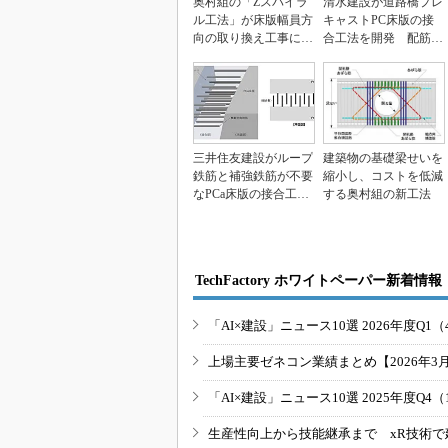
奥村組の「Zスパイラ
清水建設が道路橋プレ
ル工法」が床版幅員方
キャストPC床版の接
向の取り換え工事に適
合工法を開発 配筋設
用可能に
計や施工を簡素化
三井住友建設がループ
建築物の基礎梁せいを
鉄筋と補強鉄筋が不要
縮小し、コストを低減
なPCa床版の接合工法
する奥村組の新工法
を開発
TechFactory ホワイトペーパー新着情報
「AI×建設」ニュース10選 2026年度Q1（
上場主要ゼネコン業績まとめ【2026年3
「AI×建設」ニュース10選 2025年度Q4（
生産性向上から技能継承まで xR技術で