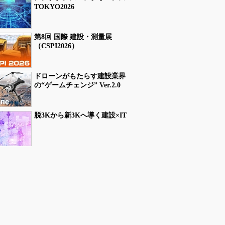
TOKYO2026
第8回 国際 建設・測量展
（CSPI2026）
ドローンがもたらす建設業界
の“ゲームチェンジ” Ver.2.0
脱3Kから新3Kへ導く建設×IT