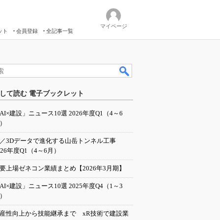
マイページ
ット
会員登録
全記事一覧
して読む 電子ブックレット
AI×建設」ニュース10選 2026年度Q1（4～6
）
I／3Dデータで進化する山岳トンネル工事
026年度Q1（4～6月）
要上場ゼネコン業績まとめ【2026年3月期】
AI×建設」ニュース10選 2025年度Q4（1～3
）
産性向上から技能継承まで xR技術で建設業