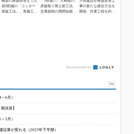
橋梁の床版取替えで人
「3倍速い」大林組の
戸田建設が床版取替工
員6割減の「コッター
床版取り替え新工法、
事の新たな接合方法を
床版工法」、実施工に
交通規制の期間短縮が
開発、作業工程を約2
向け共同事業契約を
実現
0％削減
締...
Recommended by
PR
4～6月）
月期決算】
1～3月）
建設業が変わる（2025年下半期）