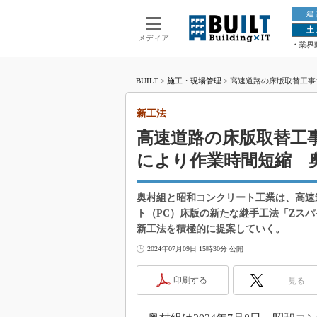
建
土
メディア
業界
BUILT
>
施工・現場管理
>
高速道路の床版取替工事
新工法
高速道路の床版取替工
により作業時間短縮 
奥村組と昭和コンクリート工業は、高速
ト（PC）床版の新たな継手工法「Zス
新工法を積極的に提案していく。
2024年07月09日 15時30分 公開
印刷する
見る