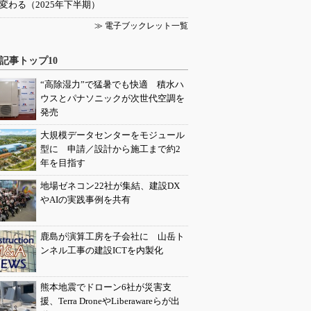
変わる（2025年下半期）
≫ 電子ブックレット一覧
記事トップ10
“高除湿力”で猛暑でも快適 積水ハ
ウスとパナソニックが次世代空調を
発売
大規模データセンターをモジュール
型に 申請／設計から施工まで約2
年を目指す
地場ゼネコン22社が集結、建設DX
やAIの実践事例を共有
鹿島が演算工房を子会社に 山岳ト
ンネル工事の建設ICTを内製化
熊本地震でドローン6社が災害支
援、Terra DroneやLiberawareらが出