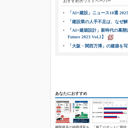
おすすめホワイトペーパー
「AI×建設」ニュース10選 202
「建設業の人手不足は、なぜ解
「AI×建築設計」新時代の幕開け
Future 2023 Vol.2】
「大阪・関西万博」の建築を写
あなたにおすすめ
鋼製建具の納期遅延を
「施工ロボットに期待