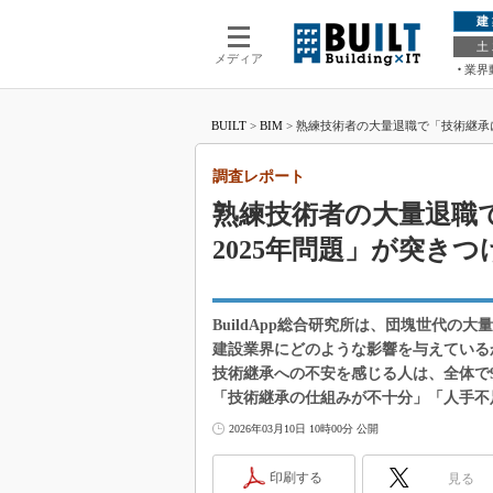
建
土
メディア
業界
BUILT
>
BIM
>
熟練技術者の大量退職で「技術継承に
調査レポート
熟練技術者の大量退職
2025年問題」が突き
BuildApp総合研究所は、団塊世代の
建設業界にどのような影響を与えているか
技術継承への不安を感じる人は、全体で
「技術継承の仕組みが不十分」「人手不
2026年03月10日 10時00分 公開
印刷する
見る