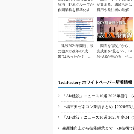
解消 野原グループが
が集まる。BIM活用は
作図業務を標準化する
費用や発注者の理解な
新サービス
どが障壁に」建設デ...
「建設2024年問題」後
「図面を“読む”から、
に働き方改革の“成
完成形を“見る”へ」BI
果”はあったか？ Bui
M×ARが埋める、ベテ
ldApp総研...
ランと若手の...
TechFactory ホワイトペーパー新着情報
「AI×建設」ニュース10選 2026年度Q1（
上場主要ゼネコン業績まとめ【2026年3
「AI×建設」ニュース10選 2025年度Q4（
生産性向上から技能継承まで xR技術で