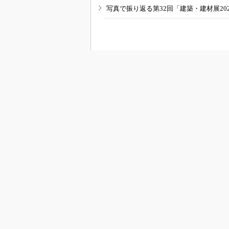
写真で振り返る第32回「建築・建材展20
RSSフィード
B
BUILT