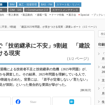
 築
施工・現場管理
BAS・FM
スマート化・リノベ
BIM
 木
CIM・GIS
スマートメンテナンス
i-Construction 2.0
動向
導入事例
製品動向
連載一覧
テーマ特集
展示会
ブックレ
Special
建設Tech NEXT BREAK
メンテナンス・レジリエンス
TOKYO2026
不安」9割超 「建設2025年問題」が突きつける現実：調査レポート（1/2 ページ）
ドローンがもたらす建設業界の“ゲー
第8回 国際 建設・測量展
ムチェンジ” Ver.2.0
（CSPI2026）
脱3Kから新3Kへ導く建設×IT
第10回 JAPAN BUILD TOKYO－建
で「技術継承に不安」9割超 「建設
印刷
築・土木・不動産の先端技術展－
“Society5.0”時代のスマートビル
つける現実
Japan Drone 2023
VR／ARが描くモノづくりのミライ
「
（1/2 ページ）
月
メンテナンス・レジリエンスOSAKA
2020
A
大量退職による技術者不足と技術継承の危機（2025年問題）が、
日本 ものづくりワールド 2020
2
を調査した。その結果、2025年問題を理解している人で、
メンテナンス・レジリエンスTOKYO
9割超を占めた。背景には、「若手が定着しない／育たない」
主
2019
足が深刻」といった複合的な要因が挙がった。
IGAS2018
「
[
BUILT
]
月
生
Share