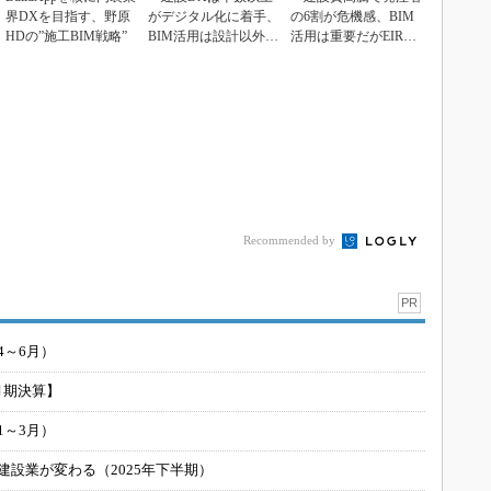
界DXを目指す、野原
がデジタル化に着手、
の6割が危機感、BIM
HDの”施工BIM戦略”
BIM活用は設計以外で
活用は重要だがEIRは
大幅増」野原グルー...
浸透していない」...
Recommended by
PR
4～6月）
月期決算】
1～3月）
建設業が変わる（2025年下半期）