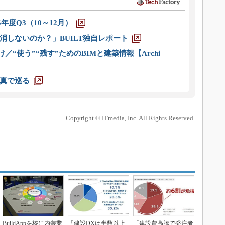
5年度Q3（10～12月）
消しないのか？」BUILT独自レポート
／“使う”“残す”ためのBIMと建築情報【Archi
真で巡る
Copyright © ITmedia, Inc. All Rights Reserved.
BuildAppを核に内装業
「建設DXは半数以上
「建設費高騰で発注者