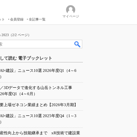
マイページ
ット
会員登録
全記事一覧
023（2/2 ページ）
して読む 電子ブックレット
AI×建設」ニュース10選 2026年度Q1（4～6
）
I／3Dデータで進化する山岳トンネル工事
026年度Q1（4～6月）
要上場ゼネコン業績まとめ【2026年3月期】
AI×建設」ニュース10選 2025年度Q4（1～3
）
産性向上から技能継承まで xR技術で建設業