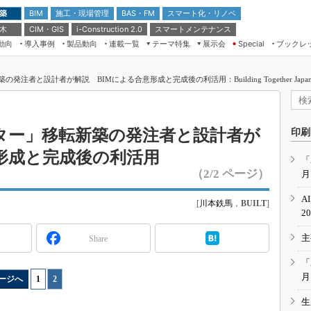
 築
施工・現場管理
BAS・FM
スマート化・リノベ
BIM
 木
CIM・GIS
スマートメンテナンス
i-Construction 2.0
動向
導入事例
製品動向
連載一覧
テーマ特集
展示会
ブックレ
Special
建設Tech NEXT BREAK
メンテナンス・レジリエンス
TOKYO2026
者と設計者が解説 BIMによる合意形成と完成後の利活用：Building Together Japan 2
ドローンがもたらす建設業界の“ゲー
第8回 国際 建設・測量展
ムチェンジ” Ver.2.0
（CSPI2026）
脱3Kから新3Kへ導く建設×IT
第10回 JAPAN BUILD TOKYO－建
ター」移転新築の発注者と設計者が
印刷
築・土木・不動産の先端技術展－
“Society5.0”時代のスマートビル
形成と完成後の利活用
Japan Drone 2023
VR／ARが描くモノづくりのミライ
「
（2/2 ページ）
月
メンテナンス・レジリエンスOSAKA
2020
A
[
川本鉄馬
，
BUILT
]
日本 ものづくりワールド 2020
2
メンテナンス・レジリエンスTOKYO
主
Share
2019
IGAS2018
「
月
ージへ
1
|
2
生