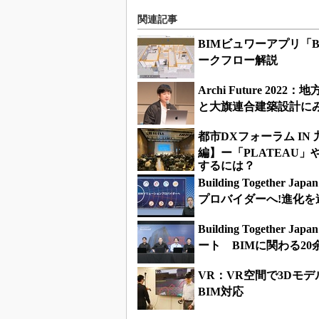
関連記事
BIMビュワーアプリ「
ークフロー解説
Archi Future 
と大旗連合建築設計にみ
都市DXフォーラム I
編】ー「PLATEAU
するには？
Building Togethe
プロバイダーへ!進化を
Building Together J
ート BIMに関わる2
VR：VR空間で3Dモ
BIM対応