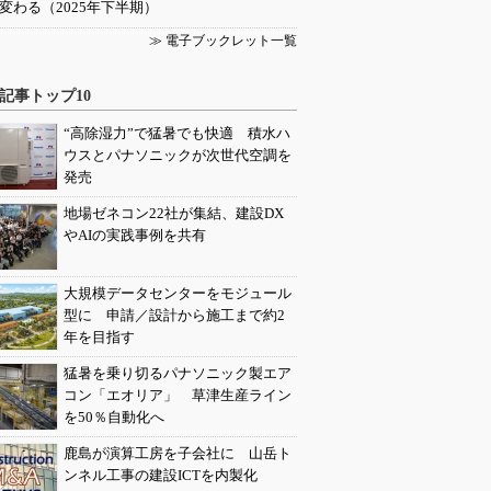
変わる（2025年下半期）
≫ 電子ブックレット一覧
記事トップ10
“高除湿力”で猛暑でも快適 積水ハ
ウスとパナソニックが次世代空調を
発売
地場ゼネコン22社が集結、建設DX
やAIの実践事例を共有
大規模データセンターをモジュール
型に 申請／設計から施工まで約2
年を目指す
猛暑を乗り切るパナソニック製エア
コン「エオリア」 草津生産ライン
を50％自動化へ
鹿島が演算工房を子会社に 山岳ト
ンネル工事の建設ICTを内製化