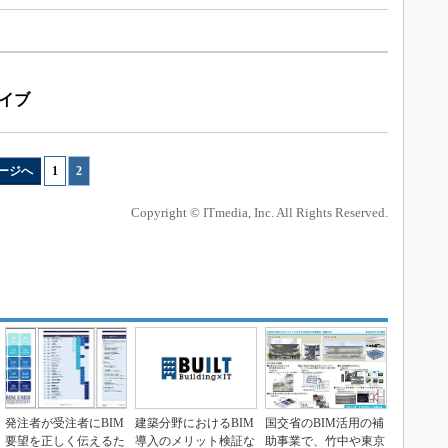
ーカイブ
ージへ
1
|
2
Copyright © ITmedia, Inc. All Rights Reserved.
発注者が受注者にBIM
建築分野におけるBIM
国交省のBIM活用の補
要望を正しく伝えるた
導入のメリット検証な
助事業で、竹中や東京