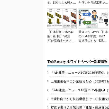
る、BIMによる県との
年度の全営繕工事で試
合意形成と完成後の
行
P...
【日本列島BIM改革
間違いだらけの「日本
論：第5回】“発注
のBIMの常識」Vol.2
者”が意識すべきフロ
最近耳にする「EIR」
ントローディング（前
の本質を見...
編...
TechFactory ホワイトペーパー新着情報
「AI×建設」ニュース10選 2026年度Q1（
上場主要ゼネコン業績まとめ【2026年3
「AI×建設」ニュース10選 2025年度Q4（
生産性向上から技能継承まで xR技術で
写真で振り返る第32回「建築・建材展20