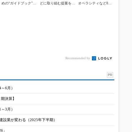
めの“ガイドブック”を
どに取り組む提案を7
オペラシティなど8件
日建設計が公開
件採択
を採択
Recommended by
PR
4～6月）
月期決算】
1～3月）
建設業が変わる（2025年下半期）
26」