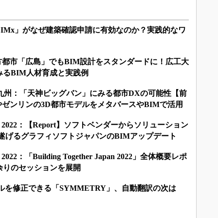
BIMx」がなぜ建築確認申請に有効なのか？実践的なワ
2022：地方都市「広島」でもBIM設計をスタンダードに！広工大
るBIM人材育成と実践例
N 九州：「天神ビッグバン」にみる都市DXの可能性【前
」やゼンリンの3D都市モデルをメタバースやBIMで活用
r Japan 2022：【Report】ソフトベンダーからソリューション
遂げるグラフィソフトジャパンのBIMアップデート
apan 2022：「Building Together Japan 2022」全体概要レポ
0余りのセッションを展開
デルを修正できる「SYMMETRY」、自動翻訳の次は