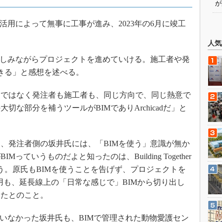
が
用によって無事に工事が進み、2023年の6月に竣工
人気
楽しみながらプロジェクトを進めていける。施工者や発
きる」と感想を述べる。
ではなく発注者も施工者も、同じ方向で、同じ熱意で
な部分を補うツールがBIMでありArchicadだ」と
、発注者側の坂井氏には、「BIMを使う」意識が無か
ていうものだよと知ったのは、Building Together
」と笑う。原氏もBIMを使うことを告げず、プロジェクトを
用も、延長線上の「日常な感じで」BIMから切り出し
したとのこと。
いなかった坂井氏も、BIMで管理された動物愛護セン