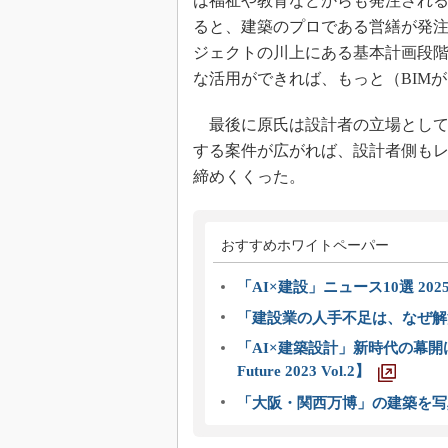
は福祉や教育などからも発注され
ると、建築のプロである営繕が発
ジェクトの川上にある基本計画段階
な活用ができれば、もっと（BIM
最後に原氏は設計者の立場として
する案件が広がれば、設計者側も
締めくくった。
おすすめホワイトペーパー
「AI×建設」ニュース10選 202
「建設業の人手不足は、なぜ解
「AI×建築設計」新時代の幕開け
Future 2023 Vol.2】
「大阪・関西万博」の建築を写