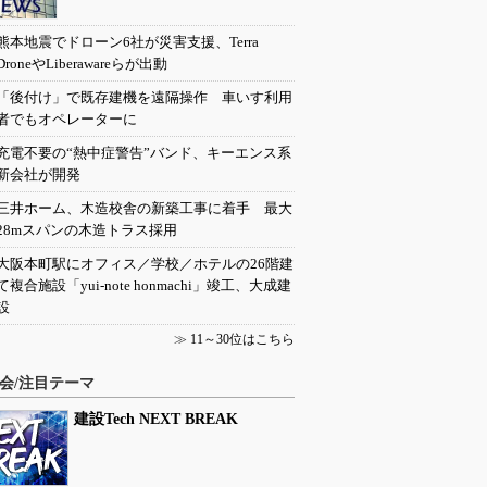
熊本地震でドローン6社が災害支援、Terra
DroneやLiberawareらが出動
「後付け」で既存建機を遠隔操作 車いす利用
者でもオペレーターに
充電不要の“熱中症警告”バンド、キーエンス系
新会社が開発
三井ホーム、木造校舎の新築工事に着手 最大
28mスパンの木造トラス採用
大阪本町駅にオフィス／学校／ホテルの26階建
て複合施設「yui-note honmachi」竣工、大成建
設
≫
11～30位はこちら
会/注目テーマ
建設Tech NEXT BREAK