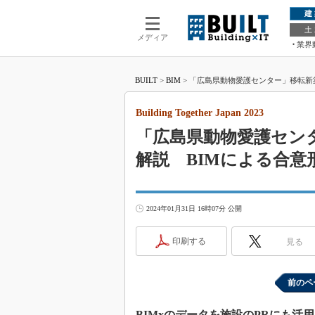
建
土
メディア
業界
BUILT
>
BIM
>
「広島県動物愛護センター」移転新築の発注
Building Together Japan 2023
「広島県動物愛護セン
解説 BIMによる合意
2024年01月31日 16時07分 公開
印刷する
見る
前のペ
BIMxのデータを施設のPRにも活用