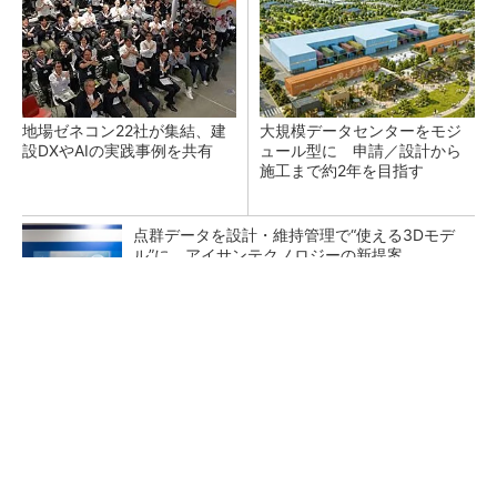
地場ゼネコン22社が集結、建
大規模データセンターをモジ
設DXやAIの実践事例を共有
ュール型に 申請／設計から
施工まで約2年を目指す
点群データを設計・維持管理で“使える3Dモデ
ル”に アイサンテクノロジーの新提案
熊本地震でドローン6社が災害支援、テラドロ
ーンやLiberawareらが出動
鹿島が演算工房を子会社化 山岳トンネル工事
の建設ICTを内製化