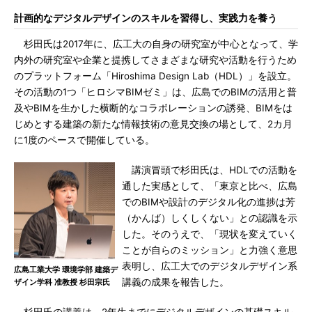
計画的なデジタルデザインのスキルを習得し、実践力を養う
杉田氏は2017年に、広工大の自身の研究室が中心となって、学
内外の研究室や企業と提携してさまざまな研究や活動を行うため
のプラットフォーム「Hiroshima Design Lab（HDL）」を設立。
その活動の1つ「ヒロシマBIMゼミ」は、広島でのBIMの活用と普
及やBIMを生かした横断的なコラボレーションの誘発、BIMをは
じめとする建築の新たな情報技術の意見交換の場として、2カ月
に1度のペースで開催している。
講演冒頭で杉田氏は、HDLでの活動を
通した実感として、「東京と比べ、広島
でのBIMや設計のデジタル化の進捗は芳
（かんば）しくしくない」との認識を示
した。そのうえで、「現状を変えていく
ことが自らのミッション」と力強く意思
表明し、広工大でのデジタルデザイン系
広島工業大学 環境学部 建築デ
講義の成果を報告した。
ザイン学科 准教授 杉田宗氏