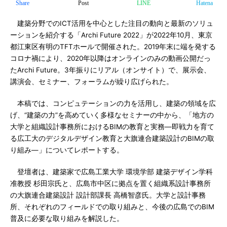
Share
Post
LINE
Hatena
建築分野でのICT活用を中心とした注目の動向と最新のソリュ
ーションを紹介する「Archi Future 2022」が2022年10月、東京
都江東区有明のTFTホールで開催された。2019年末に端を発する
コロナ禍により、2020年以降はオンラインのみの動画公開だっ
たArchi Future。3年振りにリアル（オンサイト）で、展示会、
講演会、セミナー、フォーラムが繰り広げられた。
本稿では、コンピュテーションの力を活用し、建築の領域を広
げ、“建築の力”を高めていく多様なセミナーの中から、「地方の
大学と組織設計事務所におけるBIMの教育と実務―即戦力を育て
る広工大のデジタルデザイン教育と大旗連合建築設計のBIMの取
り組み―」についてレポートする。
登壇者は、建築家で広島工業大学 環境学部 建築デザイン学科
准教授 杉田宗氏と、広島市中区に拠点を置く組織系設計事務所
の大旗連合建築設計 設計部課長 高橋智彦氏。大学と設計事務
所、それぞれのフィールドでの取り組みと、今後の広島でのBIM
普及に必要な取り組みを解説した。