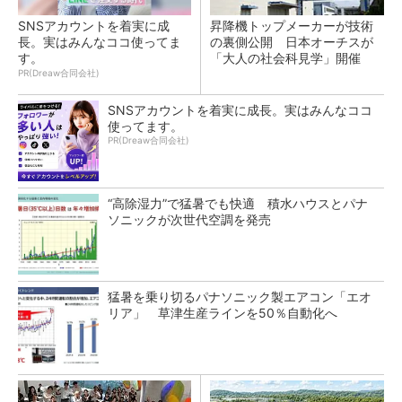
SNSアカウントを着実に成
昇降機トップメーカーが技術
長。実はみんなココ使ってま
の裏側公開 日本オーチスが
す。
「大人の社会科見学」開催
PR(Dreaw合同会社)
SNSアカウントを着実に成長。実はみんなココ
使ってます。
PR(Dreaw合同会社)
“高除湿力”で猛暑でも快適 積水ハウスとパナ
ソニックが次世代空調を発売
猛暑を乗り切るパナソニック製エアコン「エオ
リア」 草津生産ラインを50％自動化へ