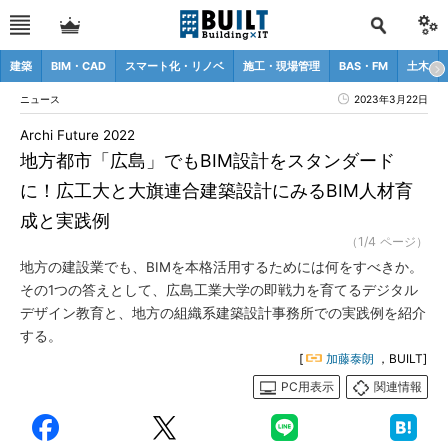
建築
BIM・CAD
スマート化・リノベ
施工・現場管理
BAS・FM
土木
ニュース
2023年3月22日
Archi Future 2022
地方都市「広島」でもBIM設計をスタンダード
に！広工大と大旗連合建築設計にみるBIM人材育
成と実践例
（1/4 ページ）
地方の建設業でも、BIMを本格活用するためには何をすべきか。
その1つの答えとして、広島工業大学の即戦力を育てるデジタル
デザイン教育と、地方の組織系建築設計事務所での実践例を紹介
する。
[
加藤泰朗
，BUILT]
PC用表示
関連情報