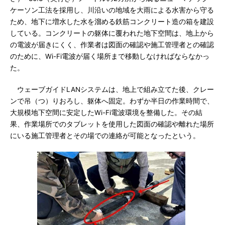
ケーソン工法を採用し、川沿いの地域を大雨による水害から守る
ため、地下に増水した水を溜める鉄筋コンクリート造の箱を建設
している。コンクリートの躯体に覆われた地下空間は、地上から
の電波が届きにくく、作業者は図面の確認や施工管理者との確認
のために、Wi-Fi電波が届く場所まで移動しなければならなかっ
た。
ウェーブガイドLANシステムは、地上で組み立てた後、クレー
ンで吊（つ）りおろし、躯体へ固定。わずか半日の作業時間で、
大規模地下空間に安定したWi-Fi電波環境を整備した。その結
果、作業場所でのタブレットを使用した図面の確認や離れた場所
にいる施工管理者とその場での連絡が可能となったという。