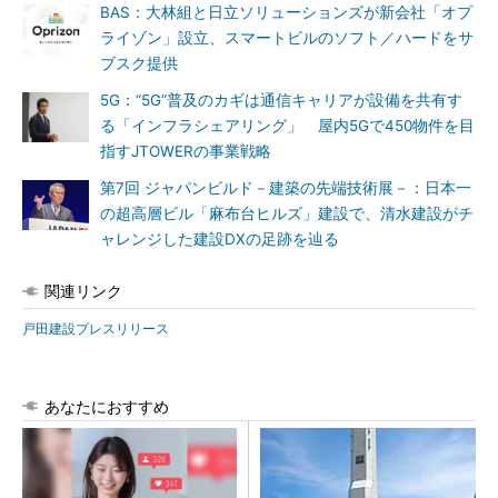
BAS：大林組と日立ソリューションズが新会社「オプ
ライゾン」設立、スマートビルのソフト／ハードをサ
ブスク提供
5G：“5G”普及のカギは通信キャリアが設備を共有す
る「インフラシェアリング」 屋内5Gで450物件を目
指すJTOWERの事業戦略
第7回 ジャパンビルド－建築の先端技術展－：日本一
の超高層ビル「麻布台ヒルズ」建設で、清水建設がチ
ャレンジした建設DXの足跡を辿る
関連リンク
戸田建設プレスリリース
あなたにおすすめ