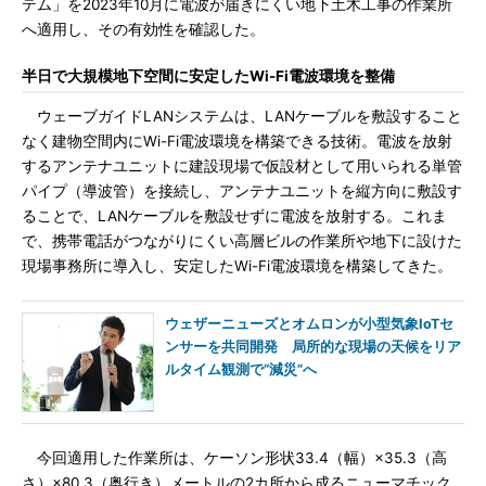
テム」を2023年10月に電波が届きにくい地下土木工事の作業所
へ適用し、その有効性を確認した。
半日で大規模地下空間に安定したWi-Fi電波環境を整備
ウェーブガイドLANシステムは、LANケーブルを敷設すること
なく建物空間内にWi-Fi電波環境を構築できる技術。電波を放射
するアンテナユニットに建設現場で仮設材として用いられる単管
パイプ（導波管）を接続し、アンテナユニットを縦方向に敷設す
ることで、LANケーブルを敷設せずに電波を放射する。これま
で、携帯電話がつながりにくい高層ビルの作業所や地下に設けた
現場事務所に導入し、安定したWi-Fi電波環境を構築してきた。
ウェザーニューズとオムロンが小型気象IoTセ
ンサーを共同開発 局所的な現場の天候をリア
ルタイム観測で“減災”へ
今回適用した作業所は、ケーソン形状33.4（幅）×35.3（高
さ）×80.3（奥行き）メートルの2カ所から成るニューマチック