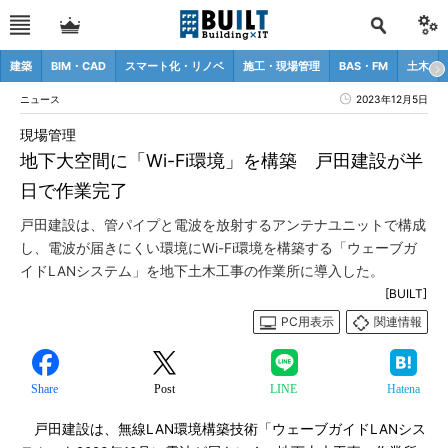
建築
BIM・CAD
スマート化・リノベ
施工・現場管理
BAS・FM
土木
ニュース
2023年12月5日
現場管理
地下大空間に「Wi-Fi環境」を構築 戸田建設が半
日で作業完了
戸田建設は、管パイプと電波を放射するアンテナユニットで構成
し、電波が届きにくい環境にWi-Fi環境を構築する「ウェーブガ
イドLANシステム」を地下土木工事の作業所に導入した。
[BUILT]
PC用表示
関連情報
Share
Post
LINE
Hatena
戸田建設は、無線LAN環境構築技術「ウェーブガイドLANシス