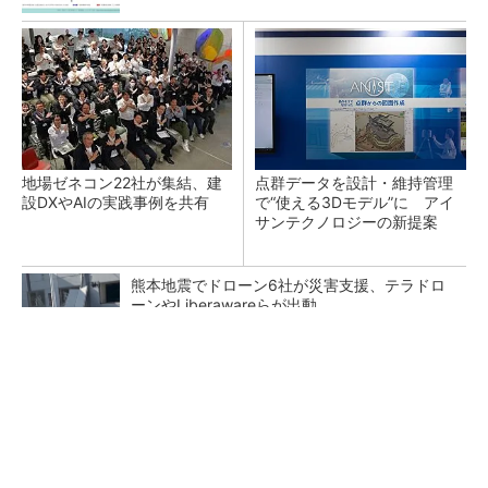
地場ゼネコン22社が集結、建
点群データを設計・維持管理
設DXやAIの実践事例を共有
で“使える3Dモデル”に アイ
サンテクノロジーの新提案
熊本地震でドローン6社が災害支援、テラドロ
ーンやLiberawareらが出動
鹿島が演算工房を子会社化 山岳トンネル工事
の建設ICTを内製化