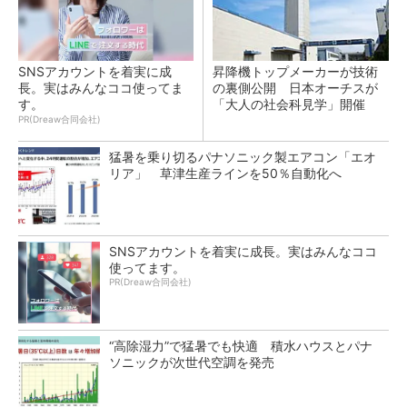
SNSアカウントを着実に成
昇降機トップメーカーが技術
長。実はみんなココ使ってま
の裏側公開 日本オーチスが
す。
「大人の社会科見学」開催
PR(Dreaw合同会社)
猛暑を乗り切るパナソニック製エアコン「エオ
リア」 草津生産ラインを50％自動化へ
SNSアカウントを着実に成長。実はみんなココ
使ってます。
PR(Dreaw合同会社)
“高除湿力”で猛暑でも快適 積水ハウスとパナ
ソニックが次世代空調を発売