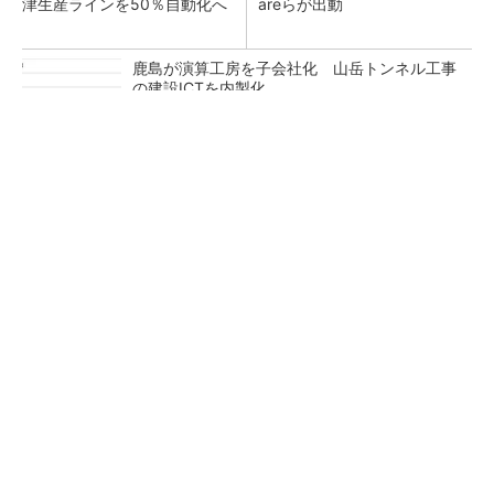
津生産ラインを50％自動化へ
areらが出動
鹿島が演算工房を子会社化 山岳トンネル工事
の建設ICTを内製化
充電不要の“熱中症警告”バンド、キーエンス系
新会社が開発
昇降機トップメーカーが技術の裏側公開 日本
オーチスが「大人の社会科見学」開催