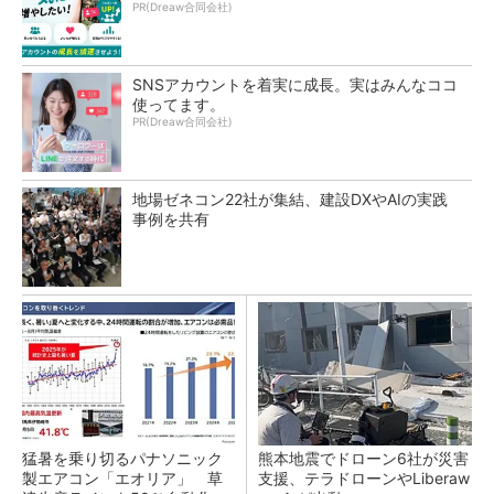
PR(Dreaw合同会社)
SNSアカウントを着実に成長。実はみんなココ
使ってます。
PR(Dreaw合同会社)
地場ゼネコン22社が集結、建設DXやAIの実践
事例を共有
猛暑を乗り切るパナソニック
熊本地震でドローン6社が災害
製エアコン「エオリア」 草
支援、テラドローンやLiberaw