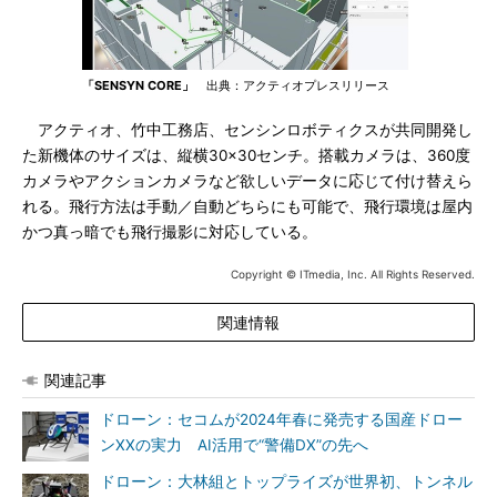
「SENSYN CORE」
出典：アクティオプレスリリース
アクティオ、竹中工務店、センシンロボティクスが共同開発し
た新機体のサイズは、縦横30×30センチ。搭載カメラは、360度
カメラやアクションカメラなど欲しいデータに応じて付け替えら
れる。飛行方法は手動／自動どちらにも可能で、飛行環境は屋内
かつ真っ暗でも飛行撮影に対応している。
Copyright © ITmedia, Inc. All Rights Reserved.
関連情報
関連記事
ドローン：セコムが2024年春に発売する国産ドロー
ンXXの実力 AI活用で“警備DX”の先へ
ドローン：大林組とトップライズが世界初、トンネル