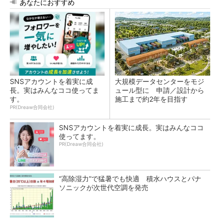
あなたにおすすめ
SNSアカウントを着実に成
大規模データセンターをモジ
長。実はみんなココ使ってま
ュール型に 申請／設計から
す。
施工まで約2年を目指す
PR(Dreaw合同会社)
SNSアカウントを着実に成長。実はみんなココ
使ってます。
PR(Dreaw合同会社)
“高除湿力”で猛暑でも快適 積水ハウスとパナ
ソニックが次世代空調を発売