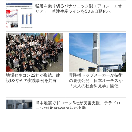
猛暑を乗り切るパナソニック製エアコン「エオ
リア」 草津生産ラインを50％自動化へ
地場ゼネコン22社が集結、建
昇降機トップメーカーが技術
設DXやAIの実践事例を共有
の裏側公開 日本オーチスが
「大人の社会科見学」開催
熊本地震でドローン6社が災害支援、テラドロ
ーンやLiberawareらが出動