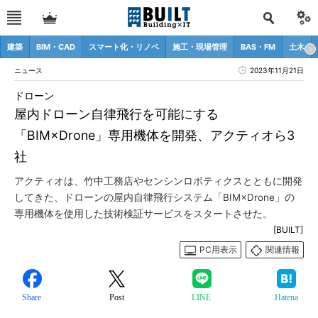
建築
BIM・CAD
スマート化・リノベ
施工・現場管理
BAS・FM
土木
ニュース
2023年11月21日
ドローン
屋内ドローン自律飛行を可能にする
「BIM×Drone」専用機体を開発、アクティオら3
社
アクティオは、竹中工務店やセンシンロボティクスとともに開発
してきた、ドローンの屋内自律飛行システム「BIM×Drone」の
専用機体を使用した技術検証サービスをスタートさせた。
[BUILT]
PC用表示
関連情報
Share
Post
LINE
Hatena