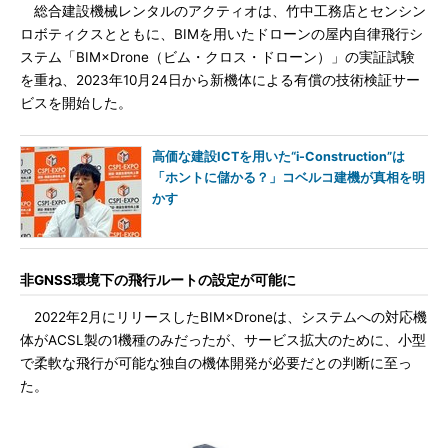
総合建設機械レンタルのアクティオは、竹中工務店とセンシン
ロボティクスとともに、BIMを用いたドローンの屋内自律飛行シ
ステム「BIM×Drone（ビム・クロス・ドローン）」の実証試験
を重ね、2023年10月24日から新機体による有償の技術検証サー
ビスを開始した。
高価な建設ICTを用いた“i-Construction”は
「ホントに儲かる？」コベルコ建機が真相を明
かす
非GNSS環境下の飛行ルートの設定が可能に
2022年2月にリリースしたBIM×Droneは、システムへの対応機
体がACSL製の1機種のみだったが、サービス拡大のために、小型
で柔軟な飛行が可能な独自の機体開発が必要だとの判断に至っ
た。