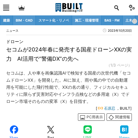
建築
BIM・CAD
スマート化・リノベ
施工・現場管理
BAS・FM
土木
ニュース
2023年10月20日
ドローン
セコムが2024年春に発売する国産ドローンXXの実
力 AI活用で“警備DX”の先へ
（1/3 ページ）
セコムは、人や車を画像認識AIで検知する国産の次世代機「セコ
ムドローンXX」を開発した。AIに加え、雨や風の中での自動運
用を可能にした飛行性能で、XXの名の通り、フィジカルセキュ
リティに限らず災害対応やインフラ点検などの多用途（X）でド
ローン市場そのものの変革（X）を目指す。
[
石原忍
，BUILT]
PC用表示
関連情報
Share
Post
LINE
Hatena