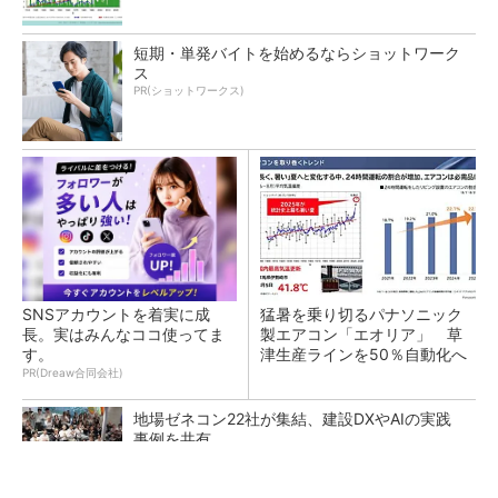
短期・単発バイトを始めるならショットワーク
ス
PR(ショットワークス)
SNSアカウントを着実に成
猛暑を乗り切るパナソニック
長。実はみんなココ使ってま
製エアコン「エオリア」 草
す。
津生産ラインを50％自動化へ
PR(Dreaw合同会社)
地場ゼネコン22社が集結、建設DXやAIの実践
事例を共有