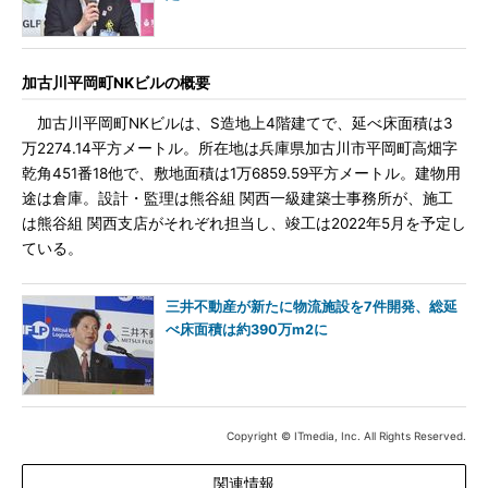
加古川平岡町NKビルの概要
加古川平岡町NKビルは、S造地上4階建てで、延べ床面積は3
万2274.14平方メートル。所在地は兵庫県加古川市平岡町高畑字
乾角451番18他で、敷地面積は1万6859.59平方メートル。建物用
途は倉庫。設計・監理は熊谷組 関西一級建築士事務所が、施工
は熊谷組 関西支店がそれぞれ担当し、竣工は2022年5月を予定し
ている。
三井不動産が新たに物流施設を7件開発、総延
べ床面積は約390万m2に
Copyright © ITmedia, Inc. All Rights Reserved.
関連情報