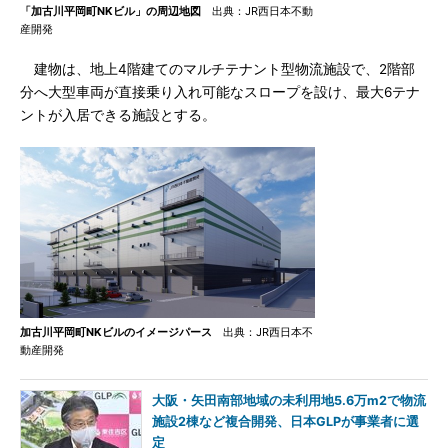
「加古川平岡町NKビル」の周辺地図
出典：JR西日本不動
産開発
建物は、地上4階建てのマルチテナント型物流施設で、2階部
分へ大型車両が直接乗り入れ可能なスロープを設け、最大6テナ
ントが入居できる施設とする。
加古川平岡町NKビルのイメージパース
出典：JR西日本不
動産開発
大阪・矢田南部地域の未利用地5.6万m2で物流
施設2棟など複合開発、日本GLPが事業者に選
定