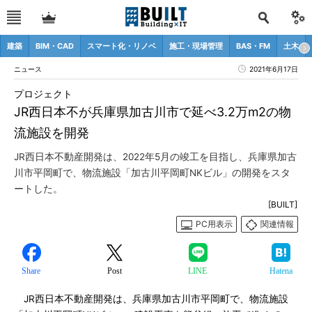
建築
BIM・CAD
スマート化・リノベ
施工・現場管理
BAS・FM
土木
ニュース
2021年6月17日
プロジェクト
JR西日本不が兵庫県加古川市で延べ3.2万m2の物
流施設を開発
JR西日本不動産開発は、2022年5月の竣工を目指し、兵庫県加古
川市平岡町で、物流施設「加古川平岡町NKビル」の開発をスタ
ートした。
[BUILT]
PC用表示
関連情報
Share
Post
LINE
Hatena
JR西日本不動産開発は、兵庫県加古川市平岡町で、物流施設