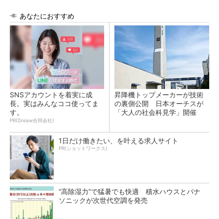
あなたにおすすめ
SNSアカウントを着実に成
昇降機トップメーカーが技術
長。実はみんなココ使ってま
の裏側公開 日本オーチスが
す。
「大人の社会科見学」開催
PR(Dreaw合同会社)
1日だけ働きたい、を叶える求人サイト
PR(ショットワークス)
“高除湿力”で猛暑でも快適 積水ハウスとパナ
ソニックが次世代空調を発売