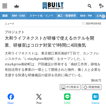
建築
BIM・CAD
スマート化・リノベ
施工・現場管理
BAS・FM
土木
ニュース
2021年5月4日
プロジェクト
大和ライフネクストが研修で使えるホテルを開
業、研修室はコロナ対策で1時間に4回換気
大和ライフネクストは、東京都江東区南砂7丁目で、カンファレ
ンスホテル「L stay&grow南砂町」をオープンした。L
stay&grow南砂町は、戸田建設が所有する「南砂工作所」跡地を
有効活用する事業の一環として開発された物件。働く人と企業を
支援する快適な研修施設の提供を目的に掲げている。
[BUILT]
PC用表示
関連情報
Share
Post
LINE
Hatena