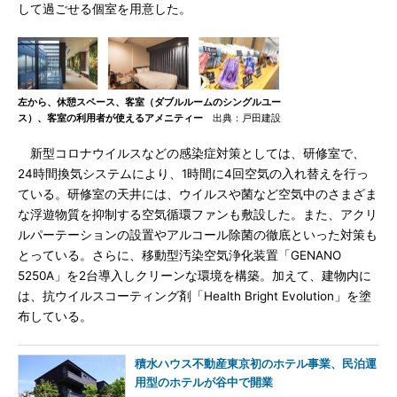
して過ごせる個室を用意した。
左から、休憩スペース、客室（ダブルルームのシングルユー
ス）、客室の利用者が使えるアメニティー
出典：戸田建設
新型コロナウイルスなどの感染症対策としては、研修室で、
24時間換気システムにより、1時間に4回空気の入れ替えを行っ
ている。研修室の天井には、ウイルスや菌など空気中のさまざま
な浮遊物質を抑制する空気循環ファンも敷設した。また、アクリ
ルパーテーションの設置やアルコール除菌の徹底といった対策も
とっている。さらに、移動型汚染空気浄化装置「GENANO
5250A」を2台導入しクリーンな環境を構築。加えて、建物内に
は、抗ウイルスコーティング剤「Health Bright Evolution」を塗
布している。
積水ハウス不動産東京初のホテル事業、民泊運
用型のホテルが谷中で開業