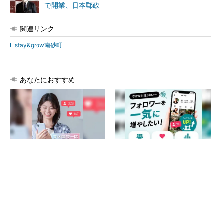
で開業、日本郵政
関連リンク
L stay&grow南砂町
あなたにおすすめ
SNSアカウントを着実に成
SNSアカウントを着実に成
長。実はみんなココ使ってま
長。実はみんなココ使ってま
す。
す。
PR(Dreaw合同会社)
PR(Dreaw合同会社)
昇降機トップメーカーが技術の裏側公開 日本
オーチスが「大人の社会科見学」開催