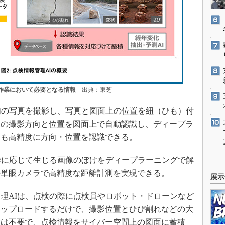
作業において必要となる情報
出典：東芝
内の写真を撮影し、写真と図面上の位置を紐（ひも）付
真の撮影方向と位置を図面上で自動認識し、ディープラ
らも高精度に方向・位置を認識できる。
離に応じて生じる画像のぼけをディープラーニングで解
の単眼カメラで高精度な距離計測を実現できる。
展示
理AIは、点検の際に点検員やロボット・ドローンなど
アップロードするだけで、撮影位置とひび割れなどの大
材は不要で、点検情報をサイバー空間上の図面に蓄積