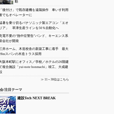
動
「後付け」で既存建機を遠隔操作 車いす利用
者でもオペレーターに
猛暑を乗り切るパナソニック製エアコン「エオ
リア」 草津生産ラインを50％自動化へ
充電不要の“熱中症警告”バンド、キーエンス系
新会社が開発
三井ホーム、木造校舎の新築工事に着手 最大
28mスパンの木造トラス採用
大阪本町駅にオフィス／学校／ホテルの26階建
て複合施設「yui-note honmachi」竣工、大成建
設
≫
11～30位はこちら
会/注目テーマ
建設Tech NEXT BREAK