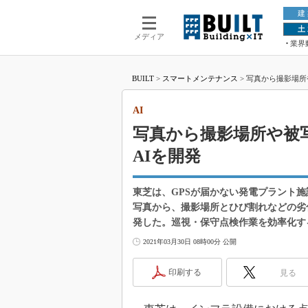
建
土
メディア
業界
BUILT
>
スマートメンテナンス
>
写真から撮影場所
AI
写真から撮影場所や被
AIを開発
東芝は、GPSが届かない発電プラント
写真から、撮影場所とひび割れなどの劣
発した。巡視・保守点検作業を効率化す
2021年03月30日 08時00分 公開
印刷する
見る