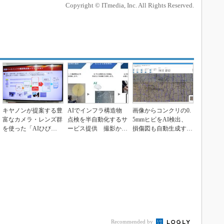
Copyright © ITmedia, Inc. All Rights Reserved.
キヤノンが提案する豊
AIでインフラ構造物
画像からコンクリの0.
富なカメラ・レンズ群
点検を半自動化するサ
5mmヒビをAI検出、
を使った「AIひび割
ービス提供 撮影から
損傷図も自動生成する
れ検知」と「ドロー
納品まで「OX」が
ニコン・トリンブ...
ン...
受...
Recommended by