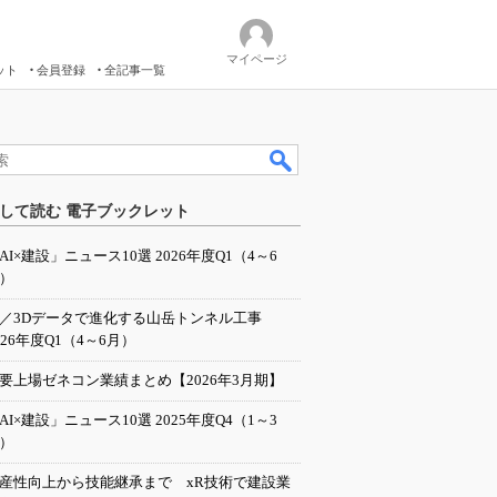
マイページ
ット
会員登録
全記事一覧
して読む 電子ブックレット
AI×建設」ニュース10選 2026年度Q1（4～6
）
I／3Dデータで進化する山岳トンネル工事
026年度Q1（4～6月）
要上場ゼネコン業績まとめ【2026年3月期】
AI×建設」ニュース10選 2025年度Q4（1～3
）
産性向上から技能継承まで xR技術で建設業