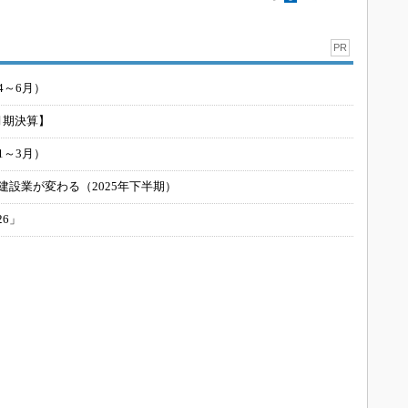
PR
4～6月）
月期決算】
1～3月）
建設業が変わる（2025年下半期）
26」