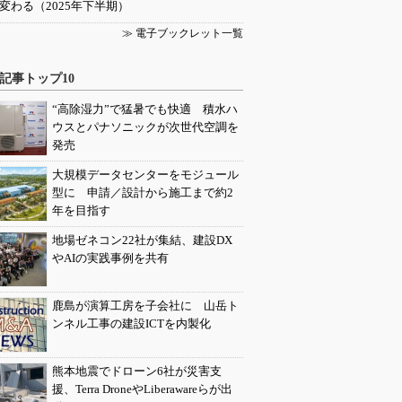
変わる（2025年下半期）
≫ 電子ブックレット一覧
記事トップ10
“高除湿力”で猛暑でも快適 積水ハ
ウスとパナソニックが次世代空調を
発売
大規模データセンターをモジュール
型に 申請／設計から施工まで約2
年を目指す
地場ゼネコン22社が集結、建設DX
やAIの実践事例を共有
鹿島が演算工房を子会社に 山岳ト
ンネル工事の建設ICTを内製化
熊本地震でドローン6社が災害支
援、Terra DroneやLiberawareらが出