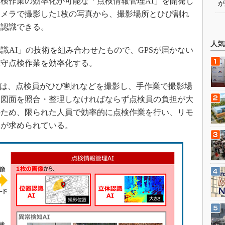
検作業の効率化が可能な「点検情報管理AI」を開発し
が
メラで撮影した1枚の写真から、撮影場所とひび割れ
を認識できる。
人気
識AI」の技術を組み合わせたもので、GPSが届かない
保守点検作業を効率化する。
では、点検員がひび割れなどを撮影し、手作業で撮影場
と図面を照合・整理しなければならず点検員の負担が大
のため、限られた人員で効率的に点検作業を行い、リモ
みが求められている。