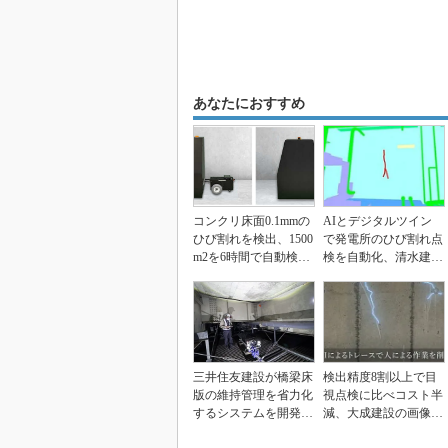
あなたにおすすめ
コンクリ床面0.1mmの
AIとデジタルツイン
ひび割れを検出、1500
で発電所のひび割れ点
m2を6時間で自動検査
検を自動化、清水建設
するロボ
とリコー
三井住友建設が橋梁床
検出精度8割以上で目
版の維持管理を省力化
視点検に比べコスト半
するシステムを開発
減、大成建設の画像解
ロボットとAI、自動...
析技術にAI検出を追...