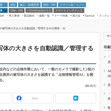
 築
施工・現場管理
BAS・FM
スマート化・リノベ
BIM
 木
CIM・GIS
スマートメンテナンス
i-Construction 2.0
動向
導入事例
製品動向
連載一覧
テーマ特集
展示会
ブックレ
Special
建設Tech NEXT BREAK
メンテナンス・レジリエンス
TOKYO2026
や被写体の大きさを自動認識／管理するAIを開発：AI
ドローンがもたらす建設業界の“ゲー
第8回 国際 建設・測量展
ムチェンジ” Ver.2.0
（CSPI2026）
脱3Kから新3Kへ導く建設×IT
第10回 JAPAN BUILD TOKYO－建
写体の大きさを自動認識／管理する
印刷
築・土木・不動産の先端技術展－
“Society5.0”時代のスマートビル
Japan Drone 2023
VR／ARが描くモノづくりのミライ
「
月
メンテナンス・レジリエンスOSAKA
2020
施設内などの点検作業において、一般のカメラで撮影した1枚の
A
日本 ものづくりワールド 2020
化箇所の被写体の大きさを認識する「点検情報管理AI」を開
2
る。
メンテナンス・レジリエンスTOKYO
主
2019
[
BUILT
]
IGAS2018
「
Share
月
生