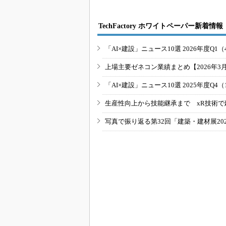
TechFactory ホワイトペーパー新着情報
「AI×建設」ニュース10選 2026年度Q1（
上場主要ゼネコン業績まとめ【2026年3
「AI×建設」ニュース10選 2025年度Q4（
生産性向上から技能継承まで xR技術で
写真で振り返る第32回「建築・建材展20