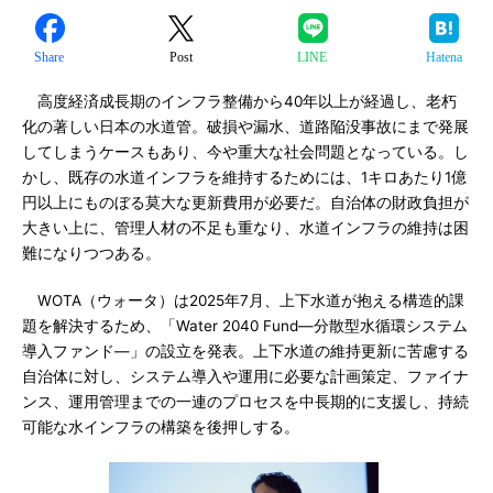
Share
Post
LINE
Hatena
高度経済成長期のインフラ整備から40年以上が経過し、老朽
化の著しい日本の水道管。破損や漏水、道路陥没事故にまで発展
してしまうケースもあり、今や重大な社会問題となっている。し
かし、既存の水道インフラを維持するためには、1キロあたり1億
円以上にものぼる莫大な更新費用が必要だ。自治体の財政負担が
大きい上に、管理人材の不足も重なり、水道インフラの維持は困
難になりつつある。
WOTA（ウォータ）は2025年7月、上下水道が抱える構造的課
題を解決するため、「Water 2040 Fund―分散型水循環システム
導入ファンド―」の設立を発表。上下水道の維持更新に苦慮する
自治体に対し、システム導入や運用に必要な計画策定、ファイナ
ンス、運用管理までの一連のプロセスを中長期的に支援し、持続
可能な水インフラの構築を後押しする。