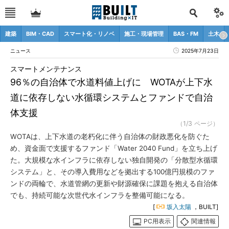
建築
BIM・CAD
スマート化・リノベ
施工・現場管理
BAS・FM
土木
ニュース
2025年7月23日
スマートメンテナンス
96％の自治体で水道料値上げに WOTAが上下水
道に依存しない水循環システムとファンドで自治
体支援
（1/3 ページ）
WOTAは、上下水道の老朽化に伴う自治体の財政悪化を防ぐた
め、資金面で支援するファンド「Water 2040 Fund」を立ち上げ
た。大規模な水インフラに依存しない独自開発の「分散型水循環
システム」と、その導入費用などを拠出する100億円規模のファ
ンドの両輪で、水道管網の更新や財源確保に課題を抱える自治体
でも、持続可能な次世代水インフラを整備可能になる。
[
坂入太陽
，BUILT]
PC用表示
関連情報