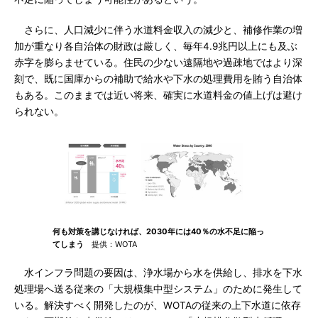
さらに、人口減少に伴う水道料金収入の減少と、補修作業の増
加が重なり各自治体の財政は厳しく、毎年4.9兆円以上にも及ぶ
赤字を膨らませている。住民の少ない遠隔地や過疎地ではより深
刻で、既に国庫からの補助で給水や下水の処理費用を賄う自治体
もある。このままでは近い将来、確実に水道料金の値上げは避け
られない。
何も対策を講じなければ、2030年には40％の水不足に陥っ
てしまう
提供：WOTA
水インフラ問題の要因は、浄水場から水を供給し、排水を下水
処理場へ送る従来の「大規模集中型システム」のために発生して
いる。解決すべく開発したのが、WOTAの従来の上下水道に依存