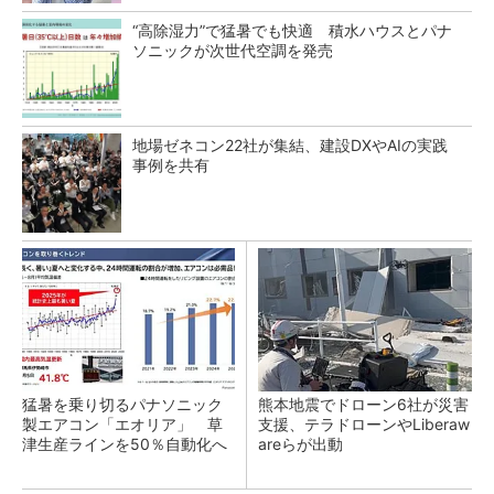
“高除湿力”で猛暑でも快適 積水ハウスとパナ
ソニックが次世代空調を発売
地場ゼネコン22社が集結、建設DXやAIの実践
事例を共有
猛暑を乗り切るパナソニック
熊本地震でドローン6社が災害
製エアコン「エオリア」 草
支援、テラドローンやLiberaw
津生産ラインを50％自動化へ
areらが出動