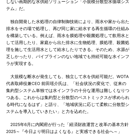
しない画期的な水供給ソリューション「小規模分散型水循環シス
テム」だ。
独自開発した水処理の自律制御技術により、雨水や家から出た
排水をその場で処理し、再び同じ家に給水する再生循環の仕組み
を構築している。例えば、雨水を膜処理や殺菌処理して飲用水と
して活用したり、家庭から出た排水に生物処理、膜処理、殺菌処
理を施して生活用水として給水したりできる。そのため、水源が
乏しかったり、パイプラインのない地域でも持続可能な水インフ
ラが実現する。
大規模な断水が発生しても、独立して水を供給可能だ。WOTA
代表取締役兼CEO 前田瑶介氏は、「社会状況の変化で、従来の
集約型システム単独では水インフラの十分な運用は難しくなりつ
つある。これからは集約型と分散型のベストミックスが求められ
る時代になるはず」と語り、「地域状況に応じて柔軟に分散型シ
ステムを導入していきたい」と力を込めた。
2025年6月に内閣府が行った「経済財政運営と改革の基本方針
2025～『今日より明日はよくなる』と実感できる社会へ～」