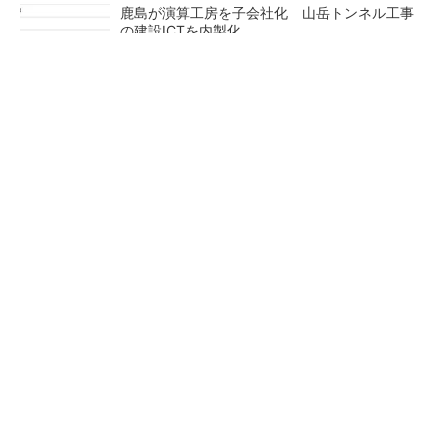
鹿島が演算工房を子会社化 山岳トンネル工事
の建設ICTを内製化
充電不要の“熱中症警告”バンド、キーエンス系
新会社が開発
昇降機トップメーカーが技術の裏側公開 日本
オーチスが「大人の社会科見学」開催