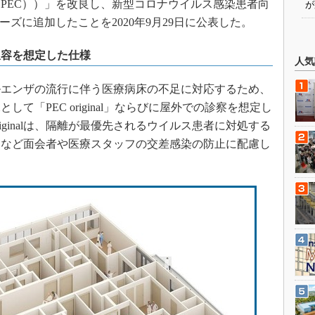
PEC））」を改良し、新型コロナウイルス感染患者向
が
ーズに追加したことを2020年9月29日に公表した。
収容を想定した仕様
人気
ルエンザの流行に伴う医療病床の不足に対応するため、
て「PEC original」ならびに屋外での診察を想定し
riginalは、隔離が最優先されるウイルス患者に対処する
るなど面会者や医療スタッフの交差感染の防止に配慮し