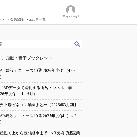
マイページ
ット
会員登録
全記事一覧
して読む 電子ブックレット
AI×建設」ニュース10選 2026年度Q1（4～6
）
I／3Dデータで進化する山岳トンネル工事
026年度Q1（4～6月）
要上場ゼネコン業績まとめ【2026年3月期】
AI×建設」ニュース10選 2025年度Q4（1～3
）
産性向上から技能継承まで xR技術で建設業