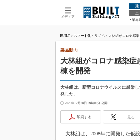
建
土
メディア
業界
BUILT
>
スマート化・リノベ
>
大林組がコロナ感染
製品動向
大林組がコロナ感染症
棟を開発
大林組は、新型コロナウイルスに感染した
発した。
2020年12月28日 09時00分 公開
印刷する
見る
大林組は、2008年に開発した仮