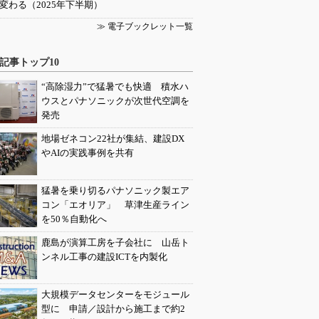
変わる（2025年下半期）
≫ 電子ブックレット一覧
記事トップ10
“高除湿力”で猛暑でも快適 積水ハ
ウスとパナソニックが次世代空調を
発売
地場ゼネコン22社が集結、建設DX
やAIの実践事例を共有
猛暑を乗り切るパナソニック製エア
コン「エオリア」 草津生産ライン
を50％自動化へ
鹿島が演算工房を子会社に 山岳ト
ンネル工事の建設ICTを内製化
大規模データセンターをモジュール
型に 申請／設計から施工まで約2