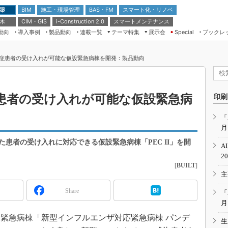
 築
施工・現場管理
BAS・FM
スマート化・リノベ
BIM
 木
CIM・GIS
スマートメンテナンス
i-Construction 2.0
動向
導入事例
製品動向
連載一覧
テーマ特集
展示会
ブックレ
Special
建設Tech NEXT BREAK
メンテナンス・レジリエンス
TOKYO2026
症患者の受け入れが可能な仮設緊急病棟を開発：製品動向
ドローンがもたらす建設業界の“ゲー
第8回 国際 建設・測量展
ムチェンジ” Ver.2.0
（CSPI2026）
脱3Kから新3Kへ導く建設×IT
第10回 JAPAN BUILD TOKYO－建
患者の受け入れが可能な仮設緊急病
印刷
築・土木・不動産の先端技術展－
“Society5.0”時代のスマートビル
Japan Drone 2023
VR／ARが描くモノづくりのミライ
「
月
メンテナンス・レジリエンスOSAKA
2020
患者の受け入れに対応できる仮設緊急病棟「PEC II」を開
A
日本 ものづくりワールド 2020
2
[
BUILT
]
メンテナンス・レジリエンスTOKYO
主
2019
IGAS2018
Share
「
月
設緊急病棟「新型インフルエンザ対応緊急病棟 パンデ
生