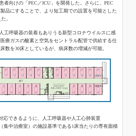
症患者向けの「PEC／ICU」を開発した。さらに、PEC
部材を既製品にすることで、より短工期での設置を可能とした
えた。
あり人工呼吸器の装着もありうる新型コロナウイルスに感
、医療ガスの酸素と空気をセントラル配管で供給する仕
床数を30床としているが、病床数の増減が可能。
に対応できるように、人工呼吸器や人工心肺装置
U（集中治療室）の施設基準である1床当たりの専有面積