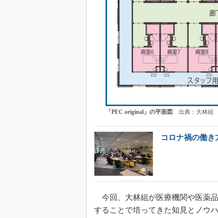
「PEC original」の平面図
出典：大林組
コロナ禍の働き
今回、大林組が医療機関や医薬品
することで培ってきた知見とノウ