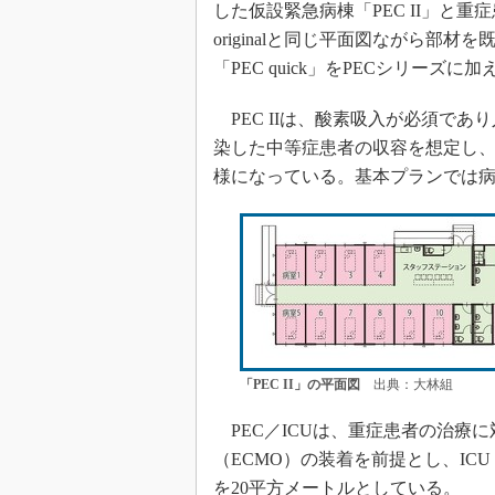
した仮設緊急病棟「PEC II」と重
originalと同じ平面図ながら
「PEC quick」をPECシリーズに加
PEC IIは、酸素吸入が必須で
染した中等症患者の収容を想定し
様になっている。基本プランでは病
「PEC II」の平面図
出典：大林組
PEC／ICUは、重症患者の治療
（ECMO）の装着を前提とし、IC
を20平方メートルとしている。