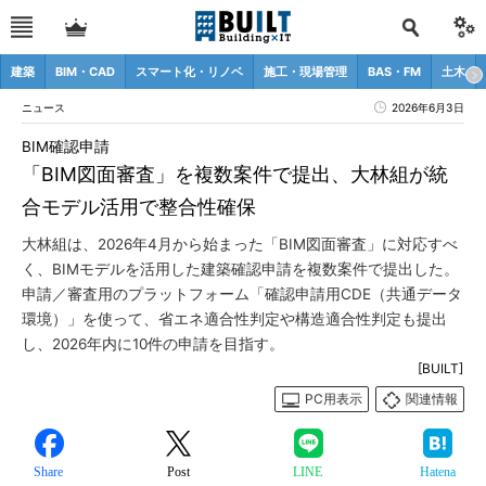
建築
BIM・CAD
スマート化・リノベ
施工・現場管理
BAS・FM
土木
ニュース
2026年6月3日
BIM確認申請
「BIM図面審査」を複数案件で提出、大林組が統
合モデル活用で整合性確保
大林組は、2026年4月から始まった「BIM図面審査」に対応すべ
く、BIMモデルを活用した建築確認申請を複数案件で提出した。
申請／審査用のプラットフォーム「確認申請用CDE（共通データ
環境）」を使って、省エネ適合性判定や構造適合性判定も提出
し、2026年内に10件の申請を目指す。
[BUILT]
PC用表示
関連情報
Share
Post
LINE
Hatena