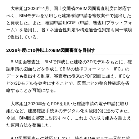
大林組は2026年4月、国土交通省のBIM図面審査制度に対応す
べく、BIMモデルを活用した建築確認申請を複数案件で提出した
と発表した。また、確認申請用CDE（申請、審査用プラットフォ
ーム）を活用し、省エネ適合性判定や構造適合性判定も同一環境
で提出している。
2026年度に10件以上のBIM図面審査を目指す
BIM図面審査は、BIMで作成した建物の3Dモデルをもとに、確
認申請の図面などを作成してBIMの標準フォーマット「IFC」の
データも提出する制度。審査者は従来のPDF図面に加え、IFCな
どの3Dモデルを参考にすることで、図面ごとの整合性確認を省
略することが可能になる。
大林組は2020年からPDFを用いた確認申請の電子申請に取り
組むなど、建築確認手続きのデジタル化を段階的に進めてきた。
今回、BIM図面審査に対応すべく、これまでの取り組みを踏まえ
た運用方法を整備した。
BIM図面審査への対応としては、統合BIMモデルで一元的に管