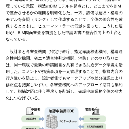
理している意匠・構造のBIMモデルを起点とし、どこまでをBIM
で整合させるかの範囲を明確化した。一方、設備は意匠・構造の
モデルを参照（リンク）して作成することで、全体の整合性を確
保するとともに、ヒューマンエラーの低減を図った。こうした運
用が、BIM図面審査を前提とした申請図書の整合性向上の土台と
なっている。
設計者と各審査機関（特定行政庁、指定確認検査機関、構造適
合性判定機関、省エネ適合性判定機関、消防）とのやり取りに
は、同一環境で最新の申請図書を共有できる共通データ環境を活
用した。コメントや指摘事項を一元管理することで、指摘内容の
行き違いを防止し、設計者側でもマークアップや差分確認により
修正点を把握しやすい。各審査機関へのアップロード窓口も集約
して、指摘対応に伴う手戻りを削減し、確認申請業務全体の省力
化につなげている。