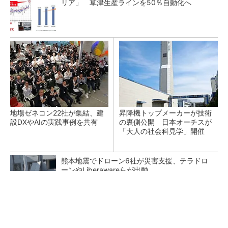
リア」 草津生産ラインを50％自動化へ
地場ゼネコン22社が集結、建
昇降機トップメーカーが技術
設DXやAIの実践事例を共有
の裏側公開 日本オーチスが
「大人の社会科見学」開催
熊本地震でドローン6社が災害支援、テラドロ
ーンやLiberawareらが出動
点群データを設計・維持管理で“使える3Dモデ
ル”に アイサンテクノロジーの新提案