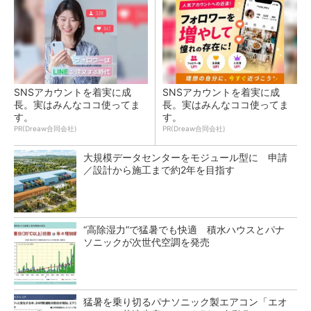
SNSアカウントを着実に成
SNSアカウントを着実に成
長。実はみんなココ使ってま
長。実はみんなココ使ってま
す。
す。
PR(Dreaw合同会社)
PR(Dreaw合同会社)
大規模データセンターをモジュール型に 申請
／設計から施工まで約2年を目指す
“高除湿力”で猛暑でも快適 積水ハウスとパナ
ソニックが次世代空調を発売
猛暑を乗り切るパナソニック製エアコン「エオ